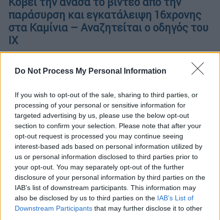
Κόβει την ανάσα το βίντεο από την
παράσυρση και εγκατάλειψη 16χρονης
στα Καμίνια – Αναζητείται ο οδηγός του
ΙΧ
Το περιστατικό, που καταγράφηκε από
κάμερα της περιοχής, συνέβη το βράδυ της
Do Not Process My Personal Information
Παρασκευής
If you wish to opt-out of the sale, sharing to third parties, or
processing of your personal or sensitive information for
targeted advertising by us, please use the below opt-out
section to confirm your selection. Please note that after your
opt-out request is processed you may continue seeing
interest-based ads based on personal information utilized by
us or personal information disclosed to third parties prior to
your opt-out. You may separately opt-out of the further
disclosure of your personal information by third parties on the
IAB’s list of downstream participants. This information may
also be disclosed by us to third parties on the
IAB’s List of
Downstream Participants
that may further disclose it to other
third parties.