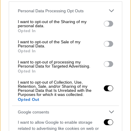
Please note that this website/app uses one or more Google
Personal Data Processing Opt Outs
services and may gather and store information including but
not limited to your visit or usage behaviour. You may click to
I want to opt-out of the Sharing of my
Κόσμος
|
13.09.2025 22:45
personal data.
grant or deny consent to Google and its third-party tags to
Opted In
«Τάιλερ, είσαι εσύ;» - Η στιγμή που
use your data for below specified purposes in below Google
αποκαλύφθηκαν όλα για τον δολοφόνο
consent section.
I want to opt-out of the Sale of my
Personal Data.
του Τσάρλι Κερκ και πώς οι ΗΠΑ
Opted In
επιδιώκουν τη θανατική του ποινή
I want to opt-out of processing my
Πώς ο δράστης συνελήφθη μετά από 30
Personal Data for Targeted Advertising.
Opted In
ώρες ανθρωποκυνηγητού και με
περισσότερες από 7.000 πληροφορίες
I want to opt-out of Collection, Use,
Retention, Sale, and/or Sharing of my
Personal Data that Is Unrelated with the
Purposes for which it was collected.
Opted Out
Google consents
I want to allow Google to enable storage
related to advertising like cookies on web or