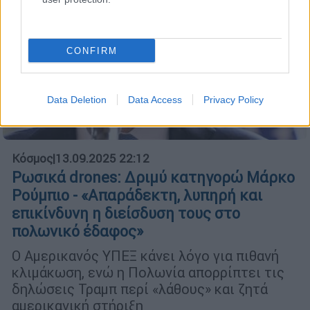
CONFIRM
Data Deletion
Data Access
Privacy Policy
Κόσμος
|
13.09.2025 22:12
Ρωσικά drones: Δριμύ κατηγορώ Μάρκο
Ρούμπιο - «Απαράδεκτη, λυπηρή και
επικίνδυνη η διείσδυση τους στο
πολωνικό έδαφος»
Ο Αμερικανός ΥΠΕΞ κάνει λόγο για πιθανή
κλιμάκωση, ενώ η Πολωνία απορρίπτει τις
δηλώσεις Τραμπ περί «λάθους» και ζητά
αμερικανική στήριξη