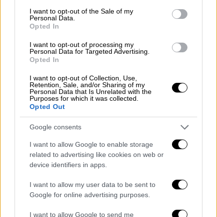
Ο
Πανσερραϊκός
απείλησε με τον
Μπανζάκι
consent section.
I want to opt-out of the Sale of my
Personal Data.
μετά από λάθος του
Ρέτσου
, ενώ στο 35’
Opted In
έμεινε με δέκα παίκτες, καθώς ο
Γκριν
αποβλήθηκε με απευθείας κόκκινη κάρτα
I want to opt-out of processing my
Personal Data for Targeted Advertising.
έπειτα από on field review. Παρά την πίεση,
Opted In
το πρώτο 45λεπτο έληξε 0-0.
I want to opt-out of Collection, Use,
Retention, Sale, and/or Sharing of my
Ερυθρόλευκη καταιγίδα στην
Personal Data that Is Unrelated with the
Purposes for which it was collected.
επανάληψη
Opted Out
Με την έναρξη του δευτέρου μέρους οι
Google consents
Πειραιώτες ανέβασαν ταχύτητα. Στο 48’ ο
Ελ
I want to allow Google to enable storage
Κααμπί
άνοιξε το σκορ με δυνατή κεφαλιά,
related to advertising like cookies on web or
ενώ στο 66’ ο
Ορτέγκα
διπλασίασε με πλασέ
device identifiers in apps.
– το πρώτο του τέρμα με τα ερυθρόλευκα.
I want to allow my user data to be sent to
Δύο λεπτά αργότερα, ο
Ποντένσε
που μόλις
Google for online advertising purposes.
είχε περάσει στον αγώνα, βρήκε δίχτυα με
εντυπωσιακό σουτ εκτός περιοχής,
I want to allow Google to send me