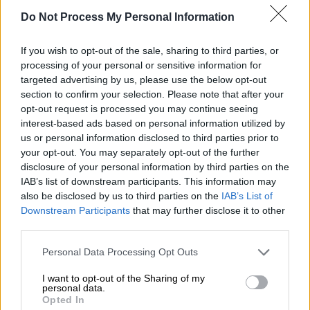
τον
Ελ Κααμπί
και τον
Έσε
, αλλά ο γκολκίπερ
Do Not Process My Personal Information
Τιναλίνι κράτησε ανέπαφη την εστία του.
If you wish to opt-out of the sale, sharing to third parties, or
processing of your personal or sensitive information for
ΔΙΑΒΑΣΤΕ ΕΠΙΣΗΣ
targeted advertising by us, please use the below opt-out
section to confirm your selection. Please note that after your
Αθλητισμός
|
13.09.2025 15:55
opt-out request is processed you may continue seeing
Οργή της ΕΟΚ για την προκλητική
interest-based ads based on personal information utilized by
us or personal information disclosed to third parties prior to
ανάρτηση των Τούρκων - Ζήτησαν
your opt-out. You may separately opt-out of the further
συγγνώμη και την κατέβασαν
disclosure of your personal information by third parties on the
IAB’s list of downstream participants. This information may
also be disclosed by us to third parties on the
IAB’s List of
Αθλητισμός
|
13.09.2025 16:00
Downstream Participants
that may further disclose it to other
Παγκόσμιο Πρωτάθλημα στίβου:
third parties.
Πέρασε με άνεση στον τελικό ο
Please note that this website/app uses one or more Google
Καραλής
Personal Data Processing Opt Outs
services and may gather and store information including but
not limited to your visit or usage behaviour. You may click to
I want to opt-out of the Sharing of my
personal data.
grant or deny consent to Google and its third-party tags to
Opted In
use your data for below specified purposes in below Google