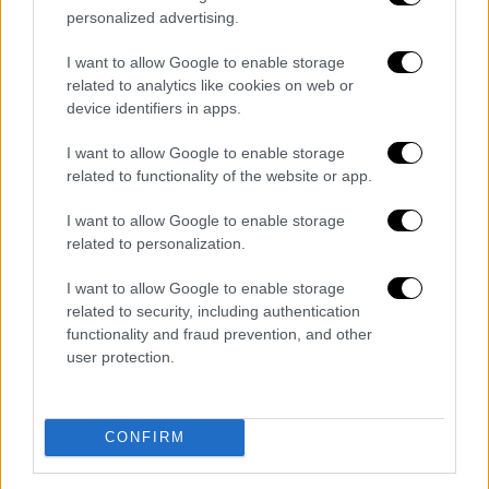
personalized advertising.
υπογράφοντας ονειρική επιστροφή στο
«Λιμάνι».
I want to allow Google to enable storage
related to analytics like cookies on web or
Ο Ταρέμι κέρδισε πέναλτι στο 82’ το οποίο ο
device identifiers in apps.
Γιαζίτσι
αστόχησε, αλλά ο Ιρανός φορ πήρε
τη… ρεβάνς. Στο 88’ σκόραρε το πρώτο του
I want to allow Google to enable storage
related to functionality of the website or app.
γκολ ύστερα από ασίστ του Ποντένσε και
στις καθυστερήσεις με νέα κεφαλιά
I want to allow Google to enable storage
διαμόρφωσε το
τελικό 5-0
.
related to personalization.
Ολυμπιακός
: Τζολάκης, Ορτέγκα, Ρέτσος,
I want to allow Google to enable storage
Μπιανκόν, Κοστίνια, Έσε (75' Σιπιόνι),
related to security, including authentication
functionality and fraud prevention, and other
Μουζακίτης, Τσικίνιο (74' Γιαζίτζι), Μαρτίνς
user protection.
(18' Στρεφέτσα), Καμπελά (68' Ποντένσε), Ελ
Κααμπί (68' Ταρέμι).
CONFIRM
Πανσερραϊκός
: Τιναλίνι, Λύρατζης,
Γκελασβίλι, Ντε Μάρκο (80' Καρασαλίδης),