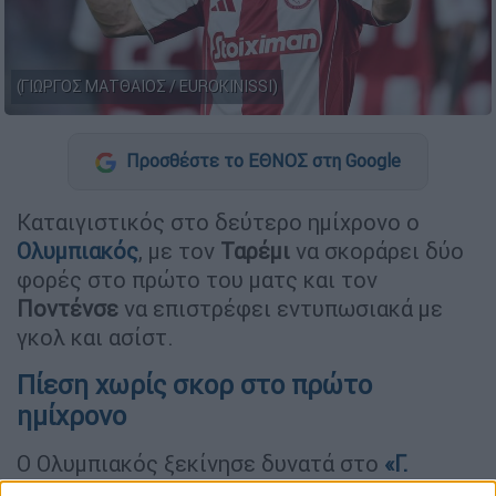
(ΓΙΩΡΓΟΣ ΜΑΤΘΑΙΟΣ / EUROKINISSI)
Προσθέστε το ΕΘΝΟΣ στη Google
Καταιγιστικός στο δεύτερο ημίχρονο ο
Ολυμπιακός
, με τον
Ταρέμι
να σκοράρει δύο
φορές στο πρώτο του ματς και τον
Ποντένσε
να επιστρέφει εντυπωσιακά με
γκολ και ασίστ.
Πίεση χωρίς σκορ στο πρώτο
ημίχρονο
Ο Ολυμπιακός ξεκίνησε δυνατά στο
«Γ.
Καραϊσκάκης»
, δημιουργώντας ευκαιρίες με