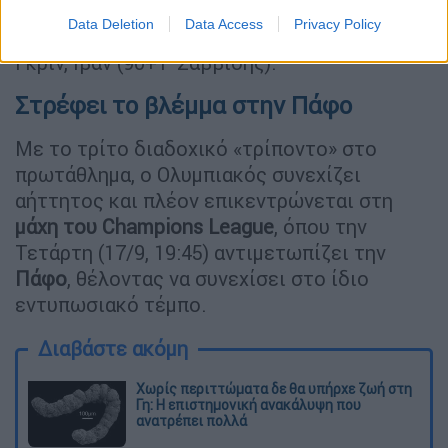
Τσαούσης, Ομεόνγκα, Λιάσος (79' Γκιγιομιέ),
Data Deletion
Data Access
Privacy Policy
Φαλέ (79' Δοϊρανλής), Μπανζάκι (51' Νανέλι),
Γκριν, Ιβάν (90+1' Σαββίδης).
Στρέφει το βλέμμα στην Πάφο
Με το τρίτο διαδοχικό «τρίποντο» στο
πρωτάθλημα, ο Ολυμπιακός συνεχίζει
αήττητος και πλέον επικεντρώνεται στη
μάχη του Champions League
, όπου την
Τετάρτη (17/9, 19:45) αντιμετωπίζει την
Πάφο
, θέλοντας να συνεχίσει στο ίδιο
εντυπωσιακό τέμπο.
Διαβάστε ακόμη
Χωρίς περιττώματα δε θα υπήρχε ζωή στη
Γη: Η επιστημονική ανακάλυψη που
ανατρέπει πολλά