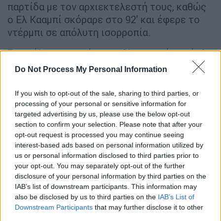
παρτίδα με τον αρχιεκτελεστή τους, καθώς
ο Ελ Κααμπί σκόραρε στο 92' και έφερε το
ντέρμπι σε απόλυτη ισορροπία.
Στο τέλος της ημέρας, ο Ολυμπιακός υπήρξε
ο κερδισμένος του ντέρμπι δεδομένου ότι
Do Not Process My Personal Information
απέφυγε την ήττα στο φινάλε και παρέμεινε
στην κορυφή της βαθμολογίας μαζί με ΠΑΟΚ
If you wish to opt-out of the sale, sharing to third parties, or
και ΑΕΚ. Αντιθέτως, ο Παναθηναϊκός βγήκε
processing of your personal or sensitive information for
targeted advertising by us, please use the below opt-out
χαμένος καθώς από εκεί που κρατούσε στα
section to confirm your selection. Please note that after your
χέρια του ένα τρίποντο που θα του έδινε
opt-out request is processed you may continue seeing
βαθιά ανάσα, έμεινε στον... άσο της
interest-based ads based on personal information utilized by
ισοπαλίας και παρέμεινε στο -8 απ' την
us or personal information disclosed to third parties prior to
your opt-out. You may separately opt-out of the further
κορυφή αγνοώντας ακόμα τη νίκη στο
disclosure of your personal information by third parties on the
πρωτάθλημα έπειτα από τρεις αγώνες με
IAB’s list of downstream participants. This information may
απολογισμό δύο ισοπαλίες και μια ήττα.
also be disclosed by us to third parties on the
IAB’s List of
Downstream Participants
that may further disclose it to other
third parties.