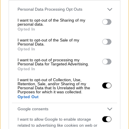
ΔΙΑΒΑΣΤΕ ΕΠΙΣΗΣ
Please note that this website/app uses one or more Google
Personal Data Processing Opt Outs
Αθλητισμός
|
21.09.2025 20:15
services and may gather and store information including but
not limited to your visit or usage behaviour. You may click to
I want to opt-out of the Sharing of my
Νέα 4άρα ο Λεβαδειακός! Θρίαμβος
personal data.
grant or deny consent to Google and its third-party tags to
επί του ΟΦΗ στη Λιβαδειά
Opted In
use your data for below specified purposes in below Google
consent section.
I want to opt-out of the Sale of my
Personal Data.
Αθλητισμός
|
21.09.2025 19:45
Opted In
Μπλόκο της ΑΕΛ στην ΑΕΚ! Πρώτη
βαθμολογική απώλεια για την Ένωση
I want to opt-out of processing my
Personal Data for Targeted Advertising.
Opted In
I want to opt-out of Collection, Use,
Retention, Sale, and/or Sharing of my
Personal Data that Is Unrelated with the
Το ντέρμπι άρχισε δυναμικά ως προς τις
Purposes for which it was collected.
μονομαχίες μέσα στον αγωνιστικό χώρο. Η
Opted Out
τακτική και η δύναμη κυριάρχησε της
Google consents
ποιότητας, οπότε το θέαμα περιορίστηκε
στο α' ημίχρονο. Είναι χαρακτηριστικό πως
I want to allow Google to enable storage
related to advertising like cookies on web or
ελάχιστες φάσεις καταγράφηκαν και στις