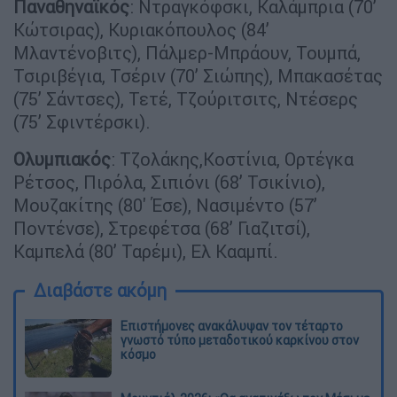
Παναθηναϊκός
: Ντραγκόφσκι, Καλάμπρια (70’
Κώτσιρας), Κυριακόπουλος (84’
Μλαντένοβιτς), Πάλμερ-Μπράουν, Τουμπά,
Τσιριβέγια, Τσέριν (70’ Σιώπης), Μπακασέτας
(75’ Σάντσες), Τετέ, Τζούριτσιτς, Ντέσερς
(75’ Σφιντέρσκι).
Ολυμπιακός
: Τζολάκης,Κοστίνια, Ορτέγκα
Ρέτσος, Πιρόλα, Σιπιόνι (68’ Τσικίνιο),
Μουζακίτης (80' Έσε), Νασιμέντο (57’
Ποντένσε), Στρεφέτσα (68’ Γιαζιτσί),
Καμπελά (80’ Ταρέμι), Ελ Κααμπί.
Διαβάστε ακόμη
Επιστήμονες ανακάλυψαν τον τέταρτο
γνωστό τύπο μεταδοτικού καρκίνου στον
κόσμο