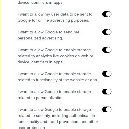
device identifiers in apps.
δύο εστίες. Η πιο επικίνδυνη κατάσταση
συνέβη στην περιοχή του Παναθηναϊκού στο
I want to allow my user data to be sent to
36', οπότε ο Ντραγκόφσκι ολιγώρησε και
Google for online advertising purposes.
λίγο έλειψε να χάσει την μπάλα μπροστά απ'
I want to allow Google to send me
το τέρμα του. Ωστόσο, έστω και με
personalized advertising.
υπερένταση, έδιωξε σε κόρνερ. Κάπως έτσι
το ημίχρονο ολοκληρώθηκε χωρίς γκολ...
I want to allow Google to enable storage
related to analytics like cookies on web or
Αντιθέτως, το β' ημίχρονο άρχισε με γκολ απ'
device identifiers in apps.
τα... αποδυτήρια για τον Παναθηναϊκός. Στο
I want to allow Google to enable storage
48' ο Μπακασέτας έβγαλε ωραία ασίστ για
related to functionality of the website or app.
τον Ντέσερς, ο οποίος εκτέλεσε εύστοχα
στο τετ α τετ πετυχαίνοντας το πρώτο του
I want to allow Google to enable storage
related to personalization.
γκολ στο ελληνικό πρωτάθλημα για το 1-0
των Πρασίνων.
I want to allow Google to enable storage
related to security, including authentication
Ο Ολυμπιακός προσπάθησε να βγάλει
functionality and fraud prevention, and other
αντίδραση και άγγιξε δύο φορές το γκολ με
user protection.