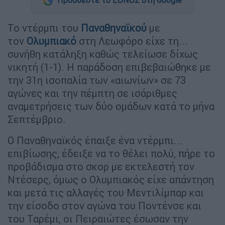
Προσθέστε το ΕΘΝΟΣ στη Google
Το ντέρμπι του
Παναθηναϊκού
με
τον
Ολυμπιακό
στη Λεωφόρο είχε τη...
συνήθη κατάληξη καθώς τελείωσε δίχως
νικητή (1-1). Η παράδοση επιβεβαιώθηκε με
την 31η ισοπαλία των «αιωνίων» σε 73
αγώνες και την πέμπτη σε ισάριθμες
αναμετρήσεις των δύο ομάδων κατά το μήνα
Σεπτέμβριο.
Ο Παναθηναϊκός έπαιξε ένα ντέρμπι...
επιβίωσης, έδειξε να το θέλει πολύ, πήρε το
προβάδισμα στο σκορ με εκτελεστή τον
Ντέσερς, όμως ο Ολυμπιακός είχε απάντηση
και μετά τις αλλαγές του Μεντιλίμπαρ και
την είσοδο στον αγώνα του Ποντένσε και
του Ταρέμι, οι Πειραιώτες έσωσαν την