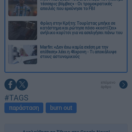
τέσσερις βόμβες» - Οι τρομοκρατικές
απειλές που ερεύνησε το FBI
Φρίκη στην Κρήτη: Τουρίστας μπήκε σε
κατάστημα και ρώτησε πόσο «κοστίζει»
ανήλικο κορίτσι για να ασελγήσει πάνω του
Marfin: «Δεν έχω καμία σχέση με την
επίθεση» λέει η 46χρονη - Τι αποκάλυψε
στους αστυνομικούς
επόμενο
άρθρο
#TAGS
παράσταση
burn out