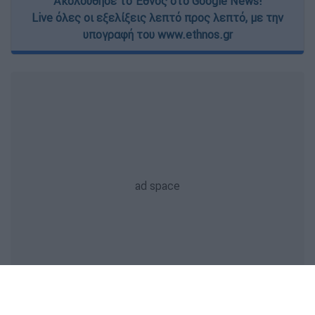
Ακολούθησε το Έθνος στο Google News!
Live όλες οι εξελίξεις λεπτό προς λεπτό, με την
υπογραφή του www.ethnos.gr