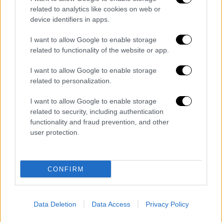
related to analytics like cookies on web or
Ερρίκος Ε': Το άγνωστο έργο του
device identifiers in apps.
Σαίξπηρ ανεβαίνει στη σκηνή για
πρώτη φορά μετά από 85 χρόνια
I want to allow Google to enable storage
related to functionality of the website or app.
I want to allow Google to enable storage
related to personalization.
Η «Δουλεία» παίχτηκε για πρώτη φορά σε
θέατρο off- Broadway το 2023, κερδίζοντας
I want to allow Google to enable storage
τις εντυπώσεις. Την επόμενη χρονιά
related to security, including authentication
functionality and fraud prevention, and other
μεταφέρθηκε στο Broadway και από εκεί σε
user protection.
άλλα θέατρα της Αμερικής και του Καναδά,
ενώ φέτος εκτός από την Ελλάδα θα κάνει
πρεμιέρα στη Βραζιλία και την Αυστραλία.
CONFIRM
Η κριτική υποδέχτηκε με ενθουσιασμό το
έργο
, σχολιάζοντας την τόλμη και την
Data Deletion
Data Access
Privacy Policy
πολυεπίπεδη θεματολογία του, αλλά και την