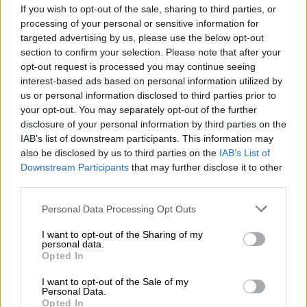
Eνα ψυχολογικό θρίλερ
If you wish to opt-out of the sale, sharing to third parties, or
processing of your personal or sensitive information for
Η «Δουλεία» είναι ένα έργο μεγάλης
targeted advertising by us, please use the below opt-out
έντασης,
ένα ψυχολογικό θρίλερ
με θέμα τη
section to confirm your selection. Please note that after your
σκληρότητα που χαρακτηρίζει τις σύγχρονες
opt-out request is processed you may continue seeing
interest-based ads based on personal information utilized by
εργασιακές σχέσεις. Η Τζέιν, υπάλληλος σε
us or personal information disclosed to third parties prior to
μια μεγάλη εταιρεία ψηφιακής τεχνολογίας,
your opt-out. You may separately opt-out of the further
βρίσκεται σε υποχρεωτική άδεια, μετά από
disclosure of your personal information by third parties on the
μία έντονη νευρική κρίση εν ώρα εργασίας.
IAB’s list of downstream participants. This information may
also be disclosed by us to third parties on the
IAB’s List of
Το ξέσπασμά της έχει μαγνητοσκοπηθεί από
Downstream Participants
that may further disclose it to other
τους συναδέλφους της και έχει γίνει viral
third parties.
στα social media.
Please note that this website/app uses one or more Google
Personal Data Processing Opt Outs
H νεαρή γυναίκα επισκέπτεται έναν ειδικό
services and may gather and store information including but
not limited to your visit or usage behaviour. You may click to
I want to opt-out of the Sharing of my
ψυχοθεραπευτή, τον Λόιντ, ο οποίος θα
personal data.
grant or deny consent to Google and its third-party tags to
πιστοποιήσει ότι έχει
ξεπεράσει το burn out
Opted In
use your data for below specified purposes in below Google
και μπορεί να επιστρέψει στη δουλειά της,
consent section.
I want to opt-out of the Sale of my
κάτι που και η ίδια επιθυμεί διακαώς. Κι
Personal Data.
Opted In