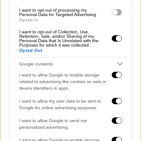
όμως, αυτή δε θα είναι μία τυπική συνεδρία.
Μέσα από αποκαλύψεις και συγκλονιστικές
I want to opt-out of processing my
Personal Data for Targeted Advertising.
ανατροπές και θέτοντας στο επίκεντρο το
Opted In
πώς η διαδικτυακή υπερέκθεση και η
I want to opt-out of Collection, Use,
αλόγιστη χρήση της ψηφιακής τεχνολογίας
Retention, Sale, and/or Sharing of my
Personal Data that Is Unrelated with the
μπορούν να μετατρέψουν τη δουλειά σε
Purposes for which it was collected.
δουλεία, την εργασία σε σκλαβιά,
Opted Out
η «Δουλεία» φέρνει στο φως τις σκοτεινές
Google consents
πλευρές των ανθρώπων, μιλά για το τραύμα,
την απαξίωση, την εκμετάλλευση, την ψυχική
I want to allow Google to enable storage
related to advertising like cookies on web or
ασθένεια, αλλά και την πάλη ανάμεσα στην
device identifiers in apps.
υποχρέωση προς την κοινωνία και την
εξυπηρέτηση του προσωπικού
I want to allow my user data to be sent to
συμφέροντος.
Google for online advertising purposes.
I want to allow Google to send me
ΔΙΑΒΑΣΤΕ ΕΠΙΣΗΣ
personalized advertising.
Θέατρο
|
08.09.2025 21:15
I want to allow Google to enable storage