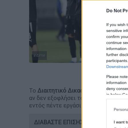
Do Not Pr
If you wish 
sensitive in
confirm you
continue se
information 
further disc
Intime
participants
Downstream 
Προσθέστε
Please note
information 
deny consent
Το
Διαιτητικό Δικαστήριο
της
ΕΠΟ
ε
in below Go
αν δεν εξοφλήσει τον πρώην ποδοσφ
εντός πέντε εργάσιμων ημερών.
Persona
ΔΙΑΒΑΣΤΕ ΕΠΙΣΗΣ
I want t