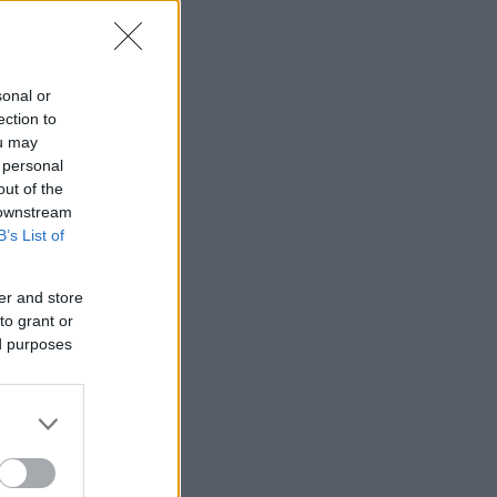
sonal or
ection to
ou may
 personal
out of the
 downstream
B’s List of
er and store
to grant or
ed purposes