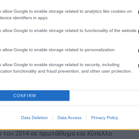
έο -3 μέχρι να εξοφληθεί ο
o allow Google to enable storage related to analytics like cookies on
evice identifiers in apps.
. με την επωνυμία
o allow Google to enable storage related to functionality of the website
ΡΙΚΗ ΑΝΩΝΥΜΗ ΕΤΑΙΡΕΙΑ» και το
ν ποινή της αφαίρεσης τριών (3) βαθμών
θε επίσημο αγώνα του πρωταθλήματος στο
o allow Google to enable storage related to personalization.
ντε (5) εργάσιμων ημερών από την επόμενη
o allow Google to enable storage related to security, including
ς.
cation functionality and fraud prevention, and other user protection.
 ποδοσφαιρικής ανώνυμης εταιρείας, την
(3) βαθμών, από τον βαθμολογικό πίνακα
εντός προθεσμίας πέντε (5) εργάσιμων
CONFIRM
ης της παρούσας» αναφέρεται
Data Deletion
Data Access
Privacy Policy
ετοχές με τη φανέλα του ΟΦΗ από τον
ο του 2014 σε πρωτάθλημα και Κύπελλο