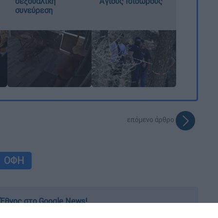
σεξουαλική
Αγίους Ισιδώρους
συνεύρεση
επόμενο άρθρο
ΟΦΗ
Έθνος στο Google News!
 λεπτό, με την υπογραφή του www.ethnos.gr