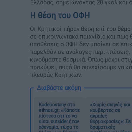
Ελλάδας, σημειώνοντας 20 γκολ και δ
H θέση του ΟΦΗ
Οι Κρητικοί πήραν θέση επί του θέμα
σε επικοινωνιακά παιχνίδια και πως 
υποθέσεις ο ΟΦΗ δεν μπαίνει σε επι
παρελθόν σε ανάλογες περιπτώσεις, τ
κινούμαστε θεσμικά. Όπως μέχρι στι
προκύψει, αυτό θα συνεχίσουμε να κά
πλευράς Κρητικών.
Διαβάστε ακόμη
Kadebostany στο
«Χωρίς σκηνές και
ethnos.gr: «Κάποτε
κουβέρτες σε
πίστευα ότι το να
ακραίες
είσαι outsider ήταν
θερμοκρασίες»: Σε
αδυναμία, τώρα το
δραματικές