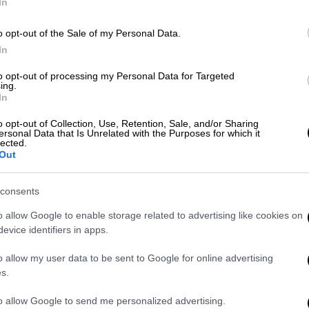
In
Πατέρας και γιος τελείωσαν από
o opt-out of the Sale of my Personal Data.
ά λίγων ωρών!
In
to opt-out of processing my Personal Data for Targeted
ing.
In
ρίου της ΕΠΟ οι Κρητικοί καλούνται εντός
o opt-out of Collection, Use, Retention, Sale, and/or Sharing
ersonal Data that Is Unrelated with the Purposes for which it
μένης από την Τρίτη 7/10- να πληρώσουν
lected.
«παλιού» ΟΦΗ προς τον ποδοσφαιριστή
Out
με αυτό τον δρόμο τη διαδοχή της
 ΠΑΕ ΟΦΗ 1925 που συστάθηκε τον
consents
o allow Google to enable storage related to advertising like cookies on
evice identifiers in apps.
έκανε λόγο για οφειλή 84.675 ευρώ και το
ξόφληση του 50%, δηλαδή περίπου 42.000
o allow my user data to be sent to Google for online advertising
s.
ωθει ο παίκτης θα ισχύσει το -3 και για
to allow Google to send me personalized advertising.