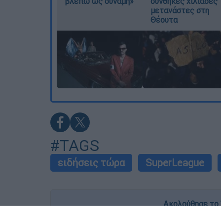
βλέπω ως δύναμη»
συνθήκες χιλιάδες
μετανάστες στη
Θέουτα
#TAGS
ειδήσεις τώρα
SuperLeague
Ακολούθησε το 
Live όλες οι εξελίξεις λεπτό προς