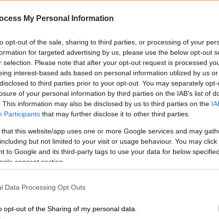
ocess My Personal Information
to opt-out of the sale, sharing to third parties, or processing of your per
formation for targeted advertising by us, please use the below opt-out s
r selection. Please note that after your opt-out request is processed y
eing interest-based ads based on personal information utilized by us or
disclosed to third parties prior to your opt-out. You may separately opt-
losure of your personal information by third parties on the IAB’s list of
. This information may also be disclosed by us to third parties on the
IA
Participants
that may further disclose it to other third parties.
 το ΕΘΝΟΣ στη Google
 that this website/app uses one or more Google services and may gath
including but not limited to your visit or usage behaviour. You may click 
 to Google and its third-party tags to use your data for below specifi
πέβαλε στον
ΟΦΗ
αφαίρεση τριών βαθμών
ogle consent section.
αιριστή της ομάδας Θανάση Παπάζογλου
l Data Processing Opt Outs
o opt-out of the Sharing of my personal data.