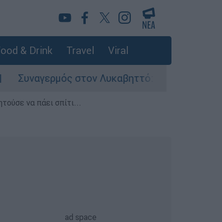
ood & Drink
Travel
Viral
γερμός στον Λυκαβηττό: Σορός σε προχωρημένη
τούσε να πάει σπίτι...