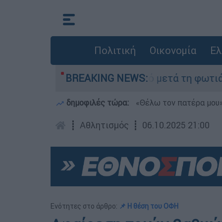
Πολιτική
Οικονομία
Ελ
ποτα» στο Πόρτο Γερμανό μετά τη φωτιά - Αγώνα
BREAKING NEWS:
δημοφιλές τώρα:
«Θέλω τον πατέρα μου»:
┋
Αθλητισμός
┋
06.10.2025 21:00
Ενότητες στο άρθρο:
📌 H θέση του ΟΦΗ