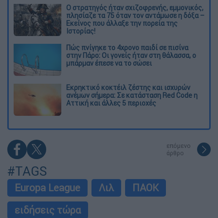
O στρατηγός ήταν σχιζοφρενής, εμμονικός,
πλησίαζε τα 75 όταν τον αντάμωσε η δόξα –
Εκείνος που άλλαξε την πορεία της
Ιστορίας!
Πώς πνίγηκε το 4χρονο παιδί σε πισίνα
στην Πάρο: Οι γονείς ήταν στη θάλασσα, ο
μπάρμαν έπεσε να το σώσει
Εκρηκτικό κοκτέιλ ζέστης και ισχυρών
ανέμων σήμερα: Σε κατάσταση Red Code η
Αττική και άλλες 5 περιοχές
επόμενο
άρθρο
#TAGS
Europa League
Λιλ
ΠΑΟΚ
ειδήσεις τώρα