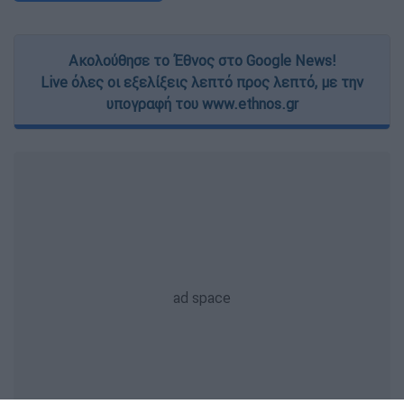
Ακολούθησε το Έθνος στο Google News!
Live όλες οι εξελίξεις λεπτό προς λεπτό, με την
υπογραφή του www.ethnos.gr