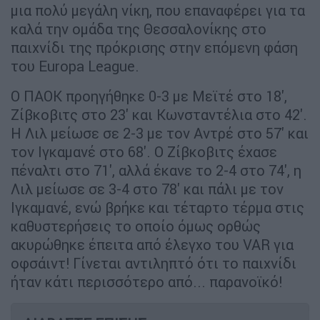
μια πολύ μεγάλη νίκη, που επαναφέρει για τα
καλά την ομάδα της Θεσσαλονίκης στο
παιχνίδι της πρόκρισης στην επόμενη φάση
του Europa League.
Ο ΠΑΟΚ προηγήθηκε 0-3 με Μεϊτέ στο 18',
Ζίβκοβιτς στο 23' και Κωνσταντέλια στο 42'.
Η Λιλ μείωσε σε 2-3 με τον Αντρέ στο 57' και
τον Ιγκαμανέ στο 68'. Ο Ζίβκοβιτς έχασε
πέναλτι στο 71', αλλά έκανε το 2-4 στο 74', η
Λιλ μείωσε σε 3-4 στο 78' και πάλι με τον
Ιγκαμανέ, ενώ βρήκε και τέταρτο τέρμα στις
καθυστερήσεις το οποίο όμως ορθώς
ακυρώθηκε έπειτα από έλεγχο του VAR για
οφσάιντ! Γίνεται αντιληπτό ότι το παιχνίδι
ήταν κάτι περισσότερο από... παρανοϊκό!