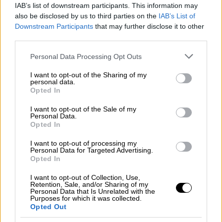
IAB’s list of downstream participants. This information may
Ο ΠΑΟΚ δημιούργησε την πρώτη μεγάλη
also be disclosed by us to third parties on the
IAB’s List of
φάση στο ματς μόλις στο 5’ με συνεργασία
Downstream Participants
that may further disclose it to other
του Ζίβκοβιτς με τον Κωνσταντέλια, όμως ο
third parties.
Οζέρ απέκρουσε σε κόρνερ το σουτ του
Please note that this website/app uses one or more Google
Personal Data Processing Opt Outs
Έλληνα διεθνή άσου.
services and may gather and store information including but
not limited to your visit or usage behaviour. You may click to
I want to opt-out of the Sharing of my
Οι παίκτες του Λουτσέσκου έλεγξαν τον
personal data.
grant or deny consent to Google and its third-party tags to
Opted In
ρυθμό και στο 18’ δικαιώθηκαν για το
use your data for below specified purposes in below Google
consent section.
εξαιρετικό παιχνίδι τους ανοίγοντας το
I want to opt-out of the Sale of my
Personal Data.
σκορ. Ο Ζίβκοβιτς πάσαρε στον Μεϊτέ, ο
Opted In
οποίος με αριστερό σουτ εκτός περιοχής
I want to opt-out of processing my
έστειλε την μπάλα στην αριστερή γωνία του
Personal Data for Targeted Advertising.
Οζέρ και στα δίχτυα γράφοντας το 0-1.
Opted In
Πάντως δεν πανηγύρισε το γκολ που πέτυχε
I want to opt-out of Collection, Use,
καθώς κατά το παρελθόν έχει αγωνιστεί με
Retention, Sale, and/or Sharing of my
Personal Data that Is Unrelated with the
τη φανέλα της Λιλ.
Purposes for which it was collected.
Opted Out
Το απίθανο παιχνίδι του ΠΑΟΚ είχε και