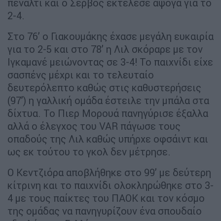
πέναλτι και ο Σέρβος εκτέλεσε άψογα για το
2-4.
Στο 76’ ο Γιακουμάκης έχασε μεγάλη ευκαιρία
για το 2-5 και στο 78’ η Λιλ σκόραρε με τον
Ιγκαμανέ μειώνοντας σε 3-4! Το παιχνίδι είχε
σασπένς μέχρι και το τελευταίο
δευτερόλεπτο καθώς στις καθυστερήσεις
(97’) η γαλλική ομάδα έστειλε την μπάλα στα
δίχτυα. Το Πιερ Μορουά πανηγύρισε έξαλλα
αλλά ο έλεγχος του VAR πάγωσε τους
οπαδούς της Λιλ καθώς υπήρχε οφσάιντ και
ως εκ τούτου το γκολ δεν μέτρησε.
Ο Κεντζιόρα αποβλήθηκε στο 99’ με δεύτερη
κίτρινη και το παιχνίδι ολοκληρώθηκε στο 3-
4 με τους παίκτες του ΠΑΟΚ και τον κόσμο
της ομάδας να πανηγυρίζουν ένα σπουδαίο