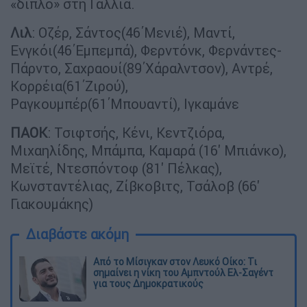
«διπλό» στη Γαλλία.
Λιλ
: Οζέρ, Σάντος(46΄Μενιέ), Μαντί,
Ενγκόι(46΄Εμπεμπά), Φερντόνκ, Φερνάντες-
Πάρντο, Σαχραουί(89΄Χάραλντσον), Αντρέ,
Κορρέια(61΄Ζιρού),
Ραγκουμπέρ(61΄Μπουαντί), Ιγκαμάνε
ΠΑΟΚ
: Τσιφτσής, Κένι, Κεντζιόρα,
Μιχαηλίδης, Μπάμπα, Καμαρά (16' Μπιάνκο),
Μεϊτέ, Ντεσπόντοφ (81' Πέλκας),
Κωνσταντέλιας, Ζίβκοβιτς, Τσάλοβ (66'
Γιακουμάκης)
Διαβάστε ακόμη
Από το Μίσιγκαν στον Λευκό Οίκο: Τι
σημαίνει η νίκη του Αμπντούλ Ελ-Σαγέντ
για τους Δημοκρατικούς