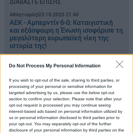
ΔΙΑΒΑΣΤΕ ΕΠΙΣΗΣ
Αθλητισμός
|
23.10.2025 21:43
ΑΕΚ - Αμπερντίν 6-0: Καταιγιστική
και εξάσφαιρη η Ένωση ισοφάρισε τη
μεγαλύτερη ευρωπαϊκή νίκη της
ιστορία της!
Αθλητισμός
|
24.10.2025 00:10
Do Not Process My Personal Information
Φέγενορντ - Παναθηναϊκός 3-1:
Αδίκησαν ξανά τον εαυτό τους οι
If you wish to opt-out of the sale, sharing to third parties, or
Πράσινοι που προηγήθηκαν αλλά
processing of your personal or sensitive information for
targeted advertising by us, please use the below opt-out
ηττήθηκαν με ανατροπή
section to confirm your selection. Please note that after your
opt-out request is processed you may continue seeing
interest-based ads based on personal information utilized by
us or personal information disclosed to third parties prior to
Η εξέλιξη του ματς
your opt-out. You may separately opt-out of the further
disclosure of your personal information by third parties on the