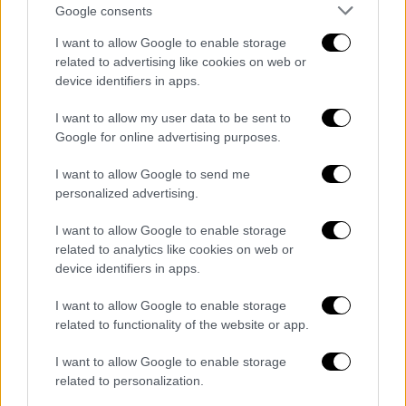
Google consents
συνέχεια καθώς στο 23’ η ομάδα του
Λουτσέσκου σκόραρε για δεύτερη φορά. Ο
I want to allow Google to enable storage
related to advertising like cookies on web or
Μιχαηλίδης έβγαλε βαθιά μπαλιά στην πλάτη
device identifiers in apps.
της άμυνας της Λιλ και ο Ζίβκοβιτς, ο
οποίος κινήθηκε γρήγορα, βγήκε τετ α τετ με
I want to allow my user data to be sent to
τον γκολκίπερ της γαλλικής ομάδας και
Google for online advertising purposes.
πλάσαρε εύστοχα για το 0-2!
I want to allow Google to send me
personalized advertising.
Το πάρτι του ΠΑΟΚ δεν είχε τελειωμό στο
Πιερ Μορουά σκοράροντας και τρίτο γκολ
I want to allow Google to enable storage
πριν από το φινάλε του ημιχρόνου! Ο «μικρός
related to analytics like cookies on web or
μάγος» του Δικεφάλο κουβάλησε την μπάλα,
device identifiers in apps.
πάτησε περιοχή και εκτέλεσε με το δεξί για
I want to allow Google to enable storage
το εκκωφαντικό 0-3!
related to functionality of the website or app.
Οι παίκτες του ΠΑΟΚ μπήκαν με χαλαρότητα
I want to allow Google to enable storage
στο β’ ημίχρονο κάτι που φάνηκε στο 57’,
related to personalization.
οπότε ο Κένι γύρισε απρόσεκτα την μπάλα