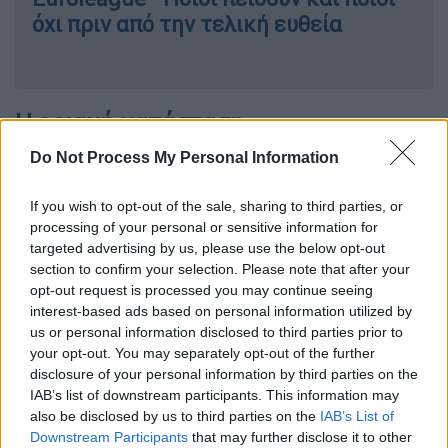
όχι πριν από την τελική ευθεία
Η οριακή κατάσταση
Do Not Process My Personal Information
Ο «Greek Freak» ολοκλήρωσε τον αγώνα στον
πάγκο, φανερά εκνευρισμένος, και
μετά το
If you wish to opt-out of the sale, sharing to third parties, or
τέλος της αναμέτρησης δήλωσε ότι
processing of your personal or sensitive information for
περιμένει να ακούσει κάτι αντίστοιχο με ό,τι
targeted advertising by us, please use the below opt-out
συνέβη τον Δεκέμβριο
, όταν είχε μείνει
section to confirm your selection. Please note that after your
opt-out request is processed you may continue seeing
εκτός από τις 3 έως τις 26 του μήνα λόγω
interest-based ads based on personal information utilized by
του ίδιου τραυματισμού. «Θα κάνω αύριο
us or personal information disclosed to third parties prior to
μαγνητική, όμως πιστεύω ότι θα μου πουν
your opt-out. You may separately opt-out of the further
πως πρέπει να μείνει για άλλες 4-6
disclosure of your personal information by third parties on the
IAB’s list of downstream participants. This information may
εβδομάδες εκτός δράσης», ανέφερε
also be disclosed by us to third parties on the
IAB’s List of
χαρακτηριστικά.
Downstream Participants
that may further disclose it to other