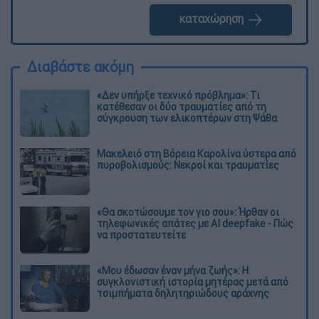
καταχώρηση
Διαβάστε ακόμη
«Δεν υπήρξε τεχνικό πρόβλημα»: Τι
κατέθεσαν οι δύο τραυματίες από τη
σύγκρουση των ελικοπτέρων στη Ψάθα
Μακελειό στη Βόρεια Καρολίνα ύστερα από
πυροβολισμούς: Νεκροί και τραυματίες
«Θα σκοτώσουμε τον γιο σου»: Ήρθαν οι
τηλεφωνικές απάτες με AI deepfake - Πώς
να προστατευτείτε
«Μου έδωσαν έναν μήνα ζωής»: Η
συγκλονιστική ιστορία μητέρας μετά από
τσιμπήματα δηλητηριώδους αράχνης