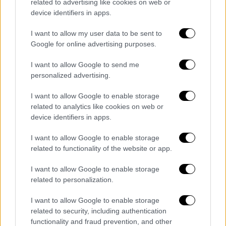
σταματήσει το εννιάχρονο σερί του στις
related to advertising like cookies on web or
κορυφαίες πεντάδες του NBA
.
device identifiers in apps.
I want to allow my user data to be sent to
OH NO: Giannis Antetokounmpo has
Google for online advertising purposes.
suffered a non-contact leg injury
I want to allow Google to send me
He briefly went back to the locker
personalized advertising.
room, now back on the bench
I want to allow Google to enable storage
related to analytics like cookies on web or
Hope everything is alright 🙏
device identifiers in apps.
pic.twitter.com/0EsOf8qev2
I want to allow Google to enable storage
— CourtSideHeat (@CourtSideHeat)
related to functionality of the website or app.
January 24, 2026
I want to allow Google to enable storage
related to personalization.
Ακόμη και στο πιο αισιόδοξο σενάριο, με
επιστροφή στα τέλη Φεβρουαρίου,
ο
I want to allow Google to enable storage
Αντετοκούνμπο θα χάσει το All-Star Game
related to security, including authentication
functionality and fraud prevention, and other
που θα διεξαχθεί τα ξημερώματα της 16ης