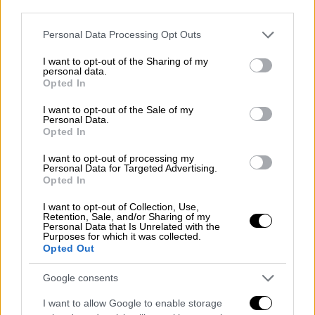
third parties.
Giannis Antetokounmpo sat on the
Please note that this website/app uses one or more Google
bench, devastated after the loss, but
Personal Data Processing Opt Outs
services and may gather and store information including but
Thanasis came through to lift him up
not limited to your visit or usage behaviour. You may click to
I want to opt-out of the Sharing of my
✊❤️
pic.twitter.com/4CqbxcjH7J
personal data.
grant or deny consent to Google and its third-party tags to
Opted In
use your data for below specified purposes in below Google
— BasketNews (@BasketNews_com)
consent section.
I want to opt-out of the Sale of my
January 24, 2026
Personal Data.
Opted In
Σε περίπτωση που ο Αντετοκούνμπο
I want to opt-out of processing my
παραμείνει εκτός για διάστημα μεγαλύτερο
Personal Data for Targeted Advertising.
Opted In
των τεσσάρων εβδομάδων,
οι Μπακς θα
δυσκολευτούν να διαχειριστούν τη φετινή
I want to opt-out of Collection, Use,
Retention, Sale, and/or Sharing of my
σεζόν
. Η ομάδα βρίσκεται στην 11η θέση με
Personal Data that Is Unrelated with the
Purposes for which it was collected.
18-26, πίσω από τους Χοκς (10οι, 22-25) και
Opted Out
τους Μπουλς (9οι, 22-22). Παράλληλα, ο σταρ
των Μπακς
δεν θα είναι πλέον eligible για τα
Google consents
βραβεία της χρονιάς, με αποτέλεσμα να
I want to allow Google to enable storage