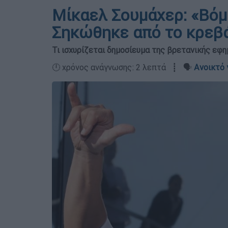
Μίκαελ Σουμάχερ: «Βόμβ
Σηκώθηκε από το κρεβά
Τι ισχυρίζεται δημοσίευμα της βρετανικής εφη
🕛 χρόνος ανάγνωσης: 2 λεπτά ┋ 🗣️
Ανοικτό 