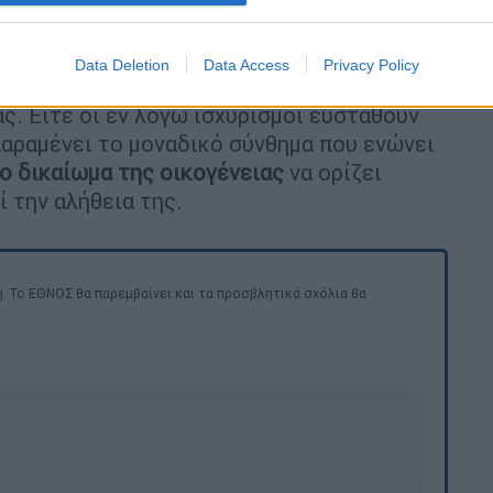
οπρέπεια
ενός ανθρώπου που υπήρξε το
τας.
Data Deletion
Data Access
Privacy Policy
συνεχίζει τον δικό του, πιο δύσκολο αγώνα
,
ς. Είτε οι εν λόγω ισχυρισμοί ευσταθούν
αραμένει το μοναδικό σύνθημα που ενώνει
ο δικαίωμα της οικογένειας
να ορίζει
ί την αλήθεια της.
. Το ΕΘΝΟΣ θα παρεμβαίνει και τα προσβλητικά σχόλια θα