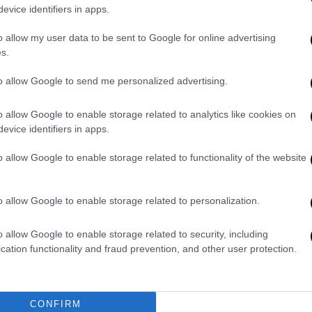
evice identifiers in apps.
νος στους εσωτερικούς χώρους της οικίας
ιώδη επαφή με το περιβάλλον
,
o allow my user data to be sent to Google for online advertising
α αγαπημένα του πρόσωπα.
s.
to allow Google to send me personalized advertising.
δότησε το άρθρο, είναι σημαντικό να
o allow Google to enable storage related to analytics like cookies on
evice identifiers in apps.
ημη επιβεβαίωση
από την πλευρά της
Σαμπίνε Κεμ.
o allow Google to enable storage related to functionality of the website
παραμένει σταθερή:
«Η ιδιωτικότητα είναι
ει, όσο αισιόδοξη κι αν ακούγεται, οφείλει
o allow Google to enable storage related to personalization.
πιφύλαξη, καθώς στο παρελθόν αντίστοιχα
αστικές διαμάχες και διαψεύσεις
.
o allow Google to enable storage related to security, including
cation functionality and fraud prevention, and other user protection.
 «Σούμι»
σε όλο τον κόσμο, κάθε τέτοια
πίδας. Όμως, η πραγματική είδηση
της οικογένειάς του, η οποία
έχει
CONFIRM