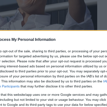
ocess My Personal Information
to opt-out of the sale, sharing to third parties, or processing of your per
formation for targeted advertising by us, please use the below opt-out s
r selection. Please note that after your opt-out request is processed y
 το ΕΘΝΟΣ στη Google
eing interest-based ads based on personal information utilized by us or
disclosed to third parties prior to your opt-out. You may separately opt-
α
με την υγεία του
Μίκαελ Σουμάχερ
losure of your personal information by third parties on the IAB’s list of
τασφράγιστο μυστικό
στον χώρο του
. This information may also be disclosed by us to third parties on the
IA
Participants
that may further disclose it to other third parties.
 that this website/app uses one or more Google services and may gath
και σημειώθηκε το
μοιραίο ατύχημα
στις
including but not limited to your visit or usage behaviour. You may click 
ίνα και η στενή του ομάδα έχουν υψώσει ένα
 to Google and its third-party tags to use your data for below specifi