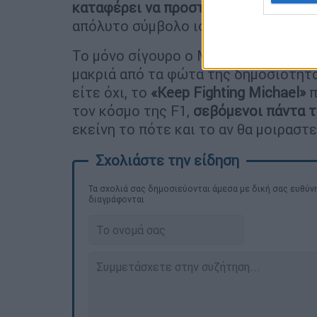
καταφέρει να προστατεύσει την αξι
απόλυτο σύμβολο ισχύος και ταχύτη
Το μόνο σίγουρο ο Μίκαελ Σουμάχερ
μακριά από τα φώτα της δημοσιότητα
είτε όχι, το
«Keep Fighting Michael»
π
τον κόσμο της F1,
σεβόμενοι πάντα τ
εκείνη το πότε και το αν θα μοιραστε
Τα σχολιά σας δημοσιεύονται άμεσα με δική σας ευθύνη
διαγράφονται