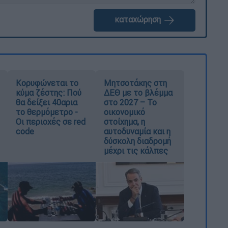
καταχώρηση
Κορυφώνεται το
Μητσοτάκης στη
κύμα ζέστης: Πού
ΔΕΘ με το βλέμμα
θα δείξει 40αρια
στο 2027 – Το
το θερμόμετρο -
οικονομικό
Οι περιοχές σε red
στοίχημα, η
code
αυτοδυναμία και η
δύσκολη διαδρομή
μέχρι τις κάλπες