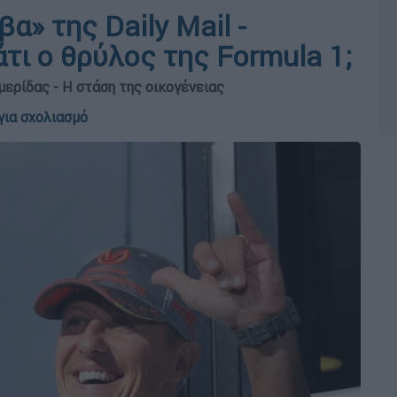
α» της Daily Mail -
τι ο θρύλος της Formula 1;
μερίδας - Η στάση της οικογένειας
για σχολιασμό