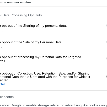
ρω από την έπαυλη της οικογένειας.
ogle consent section.
l Data Processing Opt Outs
o opt-out of the Sharing of my personal data.
In
: Νοσοκόμα του θρυλικού πρωταθλητή
 γιου του
o opt-out of the Sale of my Personal Data.
In
to opt-out of processing my Personal Data for Targeted
α μετά το σοβαρό ατύχημα - To
ing.
In
υ του
o opt-out of Collection, Use, Retention, Sale, and/or Sharing
ersonal Data that Is Unrelated with the Purposes for which it
lected.
Out
Mail
ισχυρίζεται πως ο επτά φορές
πλέον κλινήρης
.
consents
o allow Google to enable storage related to advertising like cookies on
 ότι ο Σουμάχερ
περνά πλέον αρκετό χρόνο