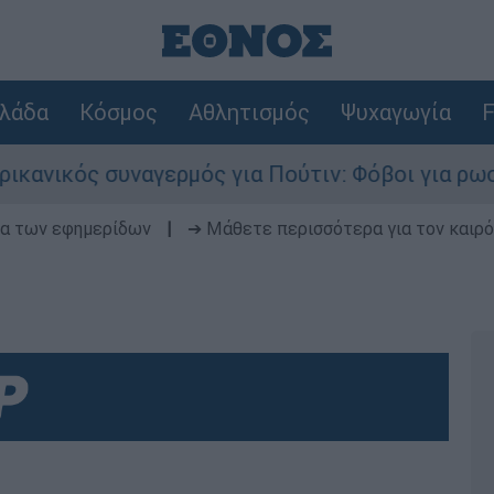
λάδα
Κόσμος
Αθλητισμός
Ψυχαγωγία
F
υναγερμός για Πούτιν: Φόβοι για ρωσικό χτύπη
δα των εφημερίδων
|
➔ Μάθετε περισσότερα για τον καιρό