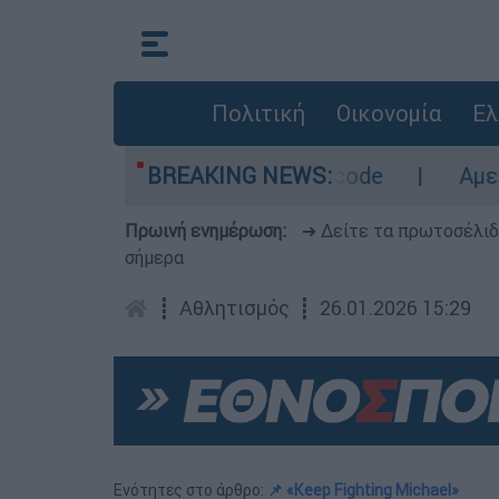
Πολιτική
Οικονομία
Ελ
- Οι περιοχές σε red code
BREAKING NEWS:
Αμερικανικός σ
Πρωινή ενημέρωση:
➔ Δείτε τα πρωτοσέλι
σήμερα
┋
Αθλητισμός
┋
26.01.2026 15:29
Ενότητες στο άρθρο:
📌 «Keep Fighting Michael»