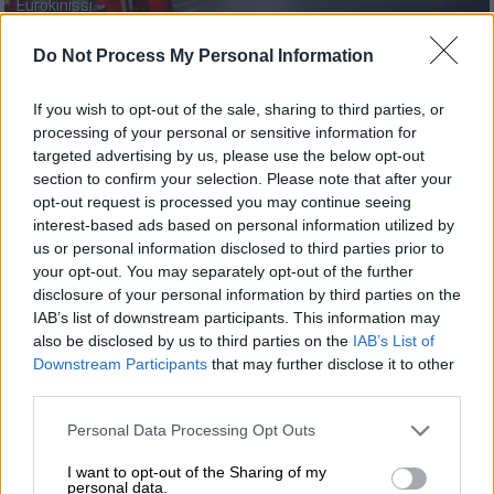
Eurokinissi
Do Not Process My Personal Information
Προσθέστε το ΕΘΝΟΣ στη Google
If you wish to opt-out of the sale, sharing to third parties, or
processing of your personal or sensitive information for
Το πρωί της Πέμπτης θα πραγματοποιηθεί η
targeted advertising by us, please use the below opt-out
αεροδιακομιδή των τριών τραυματιών από
section to confirm your selection. Please note that after your
τη Ρουμανία
με ειδικά διαμορφωμένο
opt-out request is processed you may continue seeing
αεροσκάφος, πλήρως εξοπλισμένο για
interest-based ads based on personal information utilized by
us or personal information disclosed to third parties prior to
παροχή νοσοκομειακής περίθαλψης εν
your opt-out. You may separately opt-out of the further
πτήσει, μετά από συντονισμένες ενέργειες
disclosure of your personal information by third parties on the
της ΠΑΕ ΠΑΟΚ και του υπουργού Υγείας,
IAB’s list of downstream participants. This information may
Άδωνι Γεωργιάδη
.
also be disclosed by us to third parties on the
IAB’s List of
Downstream Participants
that may further disclose it to other
third parties.
ΔΙΑΒΑΣΤΕ ΕΠΙΣΗΣ
Please note that this website/app uses one or more Google
Personal Data Processing Opt Outs
services and may gather and store information including but
Ελλάδα
|
28.01.2026 10:30
not limited to your visit or usage behaviour. You may click to
I want to opt-out of the Sharing of my
«Μπλόκαρε το τιμόνι κατά την
personal data.