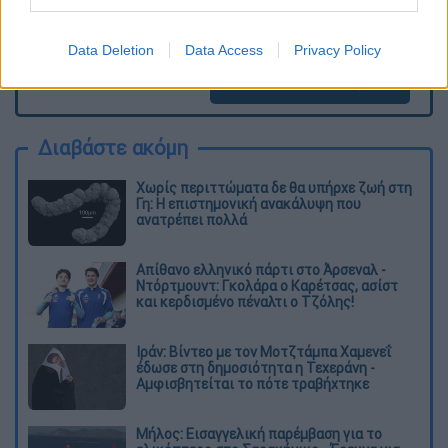
Data Deletion
Data Access
Privacy Policy
καταχώρηση
Διαβάστε ακόμη
Χωρίς περιττώματα δε θα υπήρχε ζωή στη
Γη: Η επιστημονική ανακάλυψη που
ανατρέπει πολλά
Απίθανο ελληνικό πάρτι στο Άρσεναλ -
Ντόρτμουντ: Γκολάρα ο Καρέτσας, ασίστ
και κερδισμένο πέναλτι ο Τζόλης!
Ιράν: Βίντεο με τον Μοτζτάμπα Χαμενεΐ
έδωσε στη δημοσιότητα η Τεχεράνη -
Αμφισβητείται το πότε τραβήχτηκε
Μήλος: Εισαγγελική παρέμβαση για το