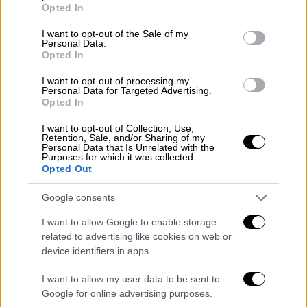
grant or deny consent to Google and its third-party tags to
Opted In
προσπέραση» αποκάλυψε τραυματίας
use your data for below specified purposes in below Google
οπαδός του ΠΑΟΚ σε Έλληνα γιατρό
consent section.
I want to opt-out of the Sale of my
Personal Data.
Opted In
Ελλάδα
|
28.01.2026 12:29
I want to opt-out of processing my
«Χάθηκαν νέα παιδιά σε μια διαδρομή
Personal Data for Targeted Advertising.
Opted In
χαράς»: Συγκλονισμένος ο δήμαρχος
Αλεξάνδρειας
I want to opt-out of Collection, Use,
Retention, Sale, and/or Sharing of my
Personal Data that Is Unrelated with the
Purposes for which it was collected.
Opted Out
Παράλληλα, η
ΠΑΕ ΠΑΟΚ
βρίσκεται σε
Google consents
συνεχή επικοινωνία με το Υπουργείο
I want to allow Google to enable storage
Εξωτερικών, ώστε, μετά την ολοκλήρωση
related to advertising like cookies on web or
των προβλεπόμενων διαδικασιών, να
device identifiers in apps.
οργανωθεί η μεταφορά των σορών στην
Ελλάδα.
I want to allow my user data to be sent to
Google for online advertising purposes.