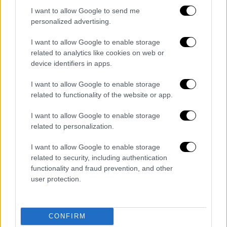
Ειδικότερα, αύριο το πρωί, ειδικά
I want to allow Google to send me
διαμορφωμένο αεροσκάφος του υπουργείου
personalized advertising.
Υγείας πρόκειται να αναχωρήσει από την
αεροπορική
βάση της Ελευσίνας με
I want to allow Google to enable storage
προορισμό τη Ρουμανία
ώστε να
related to analytics like cookies on web or
device identifiers in apps.
πραγματοποιήσει την αεροδιακομιδή των
τριών τραυματιών. Οι τρεις τραυματίες θα
I want to allow Google to enable storage
μεταφερθούν στο
νοσοκομείο
related to functionality of the website or app.
Παπαγεωργίου
στη
Θεσσαλονίκη
.
I want to allow Google to enable storage
related to personalization.
I want to allow Google to enable storage
Τα σχολιά σας δημοσιεύονται άμεσα με δική σας ευθύνη. Το
ΕΘΝΟΣ θα παρεμβαίνει και τα προσβλητικά σχόλια θα
related to security, including authentication
διαγράφονται
functionality and fraud prevention, and other
user protection.
CONFIRM