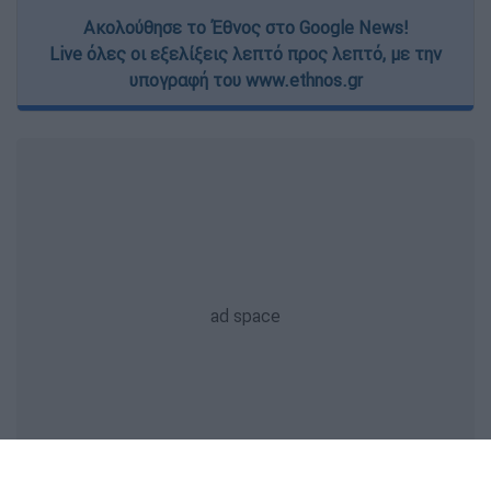
Ακολούθησε το Έθνος στο Google News!
Live όλες οι εξελίξεις λεπτό προς λεπτό, με την
υπογραφή του www.ethnos.gr