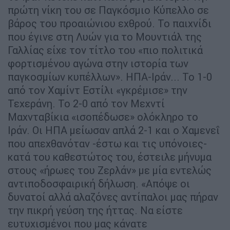
πρώτη νίκη του σε Παγκόσμιο Κύπελλο σε
βάρος του προαιώνιου εχθρού. Το παιχνίδι
που έγινε στη Λυών για το Μουντιάλ της
Γαλλίας είχε τον τίτλο του «πιο πολιτικά
φορτισμένου αγώνα στην ιστορία των
παγκοσμίων κυπέλλων». ΗΠΑ-Ιράν... Το 1-0
από τον Χαμίντ Εστίλι «γκρέμισε» την
Τεχεράνη. Το 2-0 από τον Μεχντί
Μαχνταβίκια «ισοπέδωσε» ολόκληρο το
Ιράν. Οι ΗΠΑ μείωσαν απλά 2-1 και ο Χαμενεΐ
που απεχθανόταν -έστω και τις υπόνοιες-
κατά του καθεστώτος του, έστειλε μήνυμα
στους «ήρωες του Ζερλάν» με μία εντελώς
αντιποδοσφαιρική δήλωση. «Απόψε οι
δυνατοί αλλά αλαζόνες αντίπαλοι μας πήραν
την πικρή γεύση της ήττας. Να είστε
ευτυχισμένοι που μας κάνατε