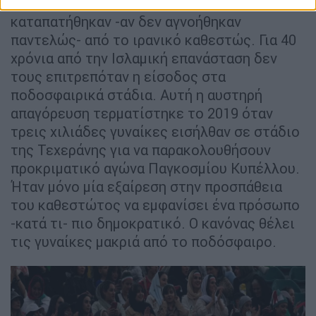
Ειδικά τα δικαιώματα των γυναικών
καταπατήθηκαν -αν δεν αγνοήθηκαν
παντελώς- από το ιρανικό καθεστώς. Για 40
χρόνια από την Ισλαμική επανάσταση δεν
τους επιτρεπόταν η είσοδος στα
ποδοσφαιρικά στάδια. Αυτή η αυστηρή
απαγόρευση τερματίστηκε το 2019 όταν
τρεις χιλιάδες γυναίκες εισήλθαν σε στάδιο
της Τεχεράνης για να παρακολουθήσουν
προκριματικό αγώνα Παγκοσμίου Κυπέλλου.
Ήταν μόνο μία εξαίρεση στην προσπάθεια
του καθεστώτος να εμφανίσει ένα πρόσωπο
-κατά τι- πιο δημοκρατικό. Ο κανόνας θέλει
τις γυναίκες μακριά από το ποδόσφαιρο.