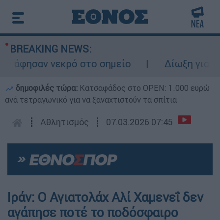
BREAKING NEWS:
ρό στο σημείο
Δίωξη για ανθρωποκτονία α
δημοφιλές τώρα:
Κατσαφάδος στο OPEN: 1.000 ευρώ
ανά τετραγωνικό για να ξαναχτιστούν τα σπίτια
┋
Αθλητισμός
┋
07.03.2026 07:45
Ιράν: Ο Αγιατολάχ Αλί Χαμενεΐ δεν
αγάπησε ποτέ το ποδόσφαιρο