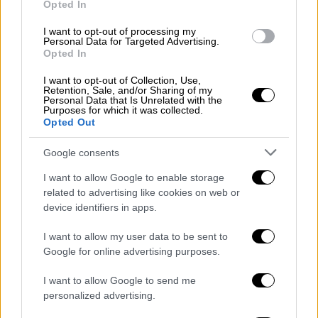
Opted In
λαμβάνοντας το 34% των ψήφων, εν μέσω
κραυγών ότι η εκλογική διαδικασία
I want to opt-out of processing my
Personal Data for Targeted Advertising.
πραγματοποιήθηκε με βία και νοθεία. Οι
Opted In
υποστηρικτές του ξεχύθηκαν στους δρόμους
I want to opt-out of Collection, Use,
και αντιμετώπισαν ξανά τη βίαιη καταστολή
Retention, Sale, and/or Sharing of my
Personal Data that Is Unrelated with the
των διαδηλώσεων, πληρώνοντας βαρύ φόρο
Purposes for which it was collected.
αίματος. Ο επανεκλεγείς τότε Μαχμούντ
Opted Out
Αχμαντινετζάντ θεωρείται σήμερα μεταξύ
Google consents
των νεκρών της επίθεσης σε βάρος του
Χαμενεΐ.
I want to allow Google to enable storage
related to advertising like cookies on web or
device identifiers in apps.
I want to allow my user data to be sent to
Google for online advertising purposes.
I want to allow Google to send me
video
personalized advertising.