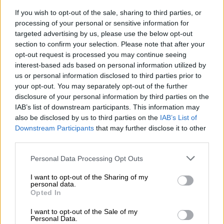
χρώμα του αντιπάλου υποψήφιου του
If you wish to opt-out of the sale, sharing to third parties, or
processing of your personal or sensitive information for
εκλεκτού του Χαμενεΐ, Μαχμούντ
targeted advertising by us, please use the below opt-out
Αχμαντινετζάντ, για τις προεδρικές εκλογές
section to confirm your selection. Please note that after your
του Ιράν. Ο Μιρ Χοσεΐν Μοσαβί ήταν το
opt-out request is processed you may continue seeing
πρόσωπο που προτιμούσαν οι
interest-based ads based on personal information utilized by
ποδοσφαιριστές για πρόεδρο της χώρας
us or personal information disclosed to third parties prior to
your opt-out. You may separately opt-out of the further
τους, μόνο και μόνο επειδή είχε δώσει
disclosure of your personal information by third parties on the
ενδείξεις έμπρακτης εκτίμησης για το ίδιο
IAB’s list of downstream participants. This information may
το ποδόσφαιρο. Εμφανιζόταν στις
also be disclosed by us to third parties on the
IAB’s List of
προπονήσεις της εθνικής ομάδας, πριν από
Downstream Participants
that may further disclose it to other
third parties.
τους προκριματικούς αγώνες, και ζητούσε
να μάθει πληροφορίες για το διακύβευμα,
Please note that this website/app uses one or more Google
Personal Data Processing Opt Outs
ενώ λίγες ημέρες νωρίτερα είχε δανείσει το
services and may gather and store information including but
not limited to your visit or usage behaviour. You may click to
I want to opt-out of the Sharing of my
προσωπικό αεροπλάνο του για την άνετη
personal data.
grant or deny consent to Google and its third-party tags to
επιστροφή των ποδοσφαιριστών από τη
Opted In
use your data for below specified purposes in below Google
Βόρεια Κορέα στην Τεχεράνη. Τελικά ο
consent section.
I want to opt-out of the Sale of my
Μοσαβί ηττήθηκε στις προεδρικές εκλογές
Personal Data.