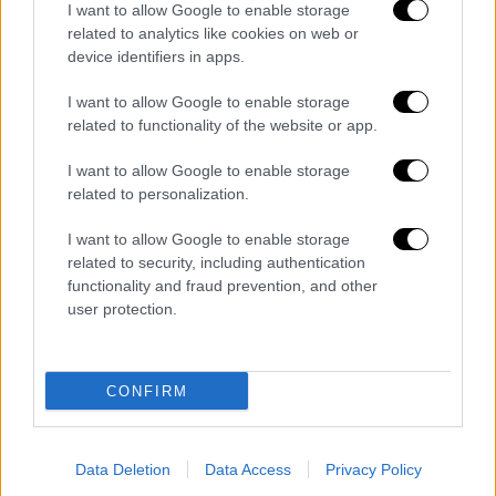
I want to allow Google to enable storage
related to analytics like cookies on web or
device identifiers in apps.
I want to allow Google to enable storage
Στο Μουντιάλ του 2022, με τις διαδηλώσεις
related to functionality of the website or app.
σε βάρος του Χαμενεΐ να μαίνονται στο Ιράν,
οι Ιρανοί ποδοσφαιριστές σιώπησαν στην
I want to allow Google to enable storage
ανάκρουση του εθνικού ύμνου τους. Το ίδιο
related to personalization.
έπραξαν και πριν από μερικές ημέρες οι
I want to allow Google to enable storage
γυναίκες της εθνικής ομάδας ποδοσφαίρου
related to security, including authentication
στην πρεμιέρα τους στο Ασιατικό Κύπελλο
functionality and fraud prevention, and other
με τη Νότια Κορέα, για να αλλάξουν όμως
user protection.
στάση στον δεύτερο αγώνα τους, τρία 24ωρα
αργότερα, όταν τραγούδησαν και χαιρέτησαν
CONFIRM
στρατιωτικά, προφανώς ως ένδειξη
διαμαρτυρίας για την επίθεση που δέχεται η
χώρα τους.
Data Deletion
Data Access
Privacy Policy