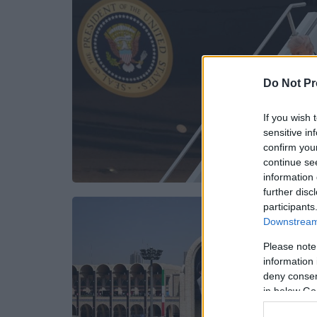
Do Not Pr
If you wish 
sensitive in
confirm you
continue se
information 
further disc
participants
Downstream 
Please note
information 
deny consent
in below Go