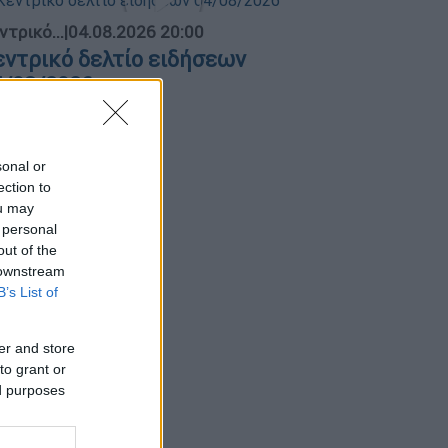
ντρικό...
|
04.08.2026 20:00
εντρικό δελτίο ειδήσεων
4/08/2026
sonal or
ection to
ou may
 personal
out of the
 downstream
B’s List of
er and store
to grant or
ed purposes