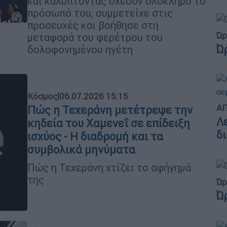
και καλύπτοντας σχεδόν ολόκληρο το
πρόσωπό του, συμμετείχε στις
προσευχές και βοήθησε στη
Ώρ
μεταφορά του φερέτρου του
Ώ
δολοφονημένου ηγέτη
Κόσμος
|
06.07.2026 15:15
ΑΠ
Πώς η Τεχεράνη μετέτρεψε την
Λ
κηδεία του Χαμενεΐ σε επίδειξη
δ
ισχύος - Η διαδρομή και τα
συμβολικά μηνύματα
Πώς η Τεχεράνη χτίζει το αφήγημά
της
Ώρ
Ώ