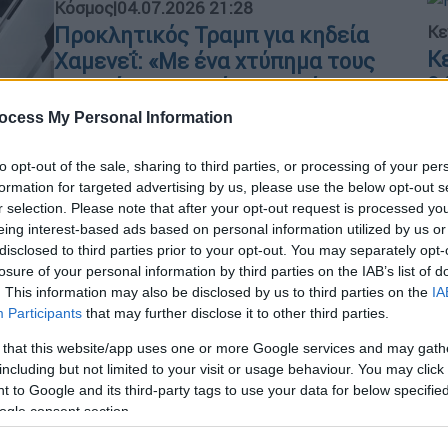
Κόσμος
|
04.07.2026 21:28
Κε
Προκλητικός Τραμπ για κηδεία
Κ
Χαμενεΐ: «Με ένα χτύπημα τους
0
τελειώνουμε - Χύνουν ψεύτικα
δάκρυα»
ocess My Personal Information
Την ίδια στιγμή, ο Αμερικανός
to opt-out of the sale, sharing to third parties, or processing of your per
πρόεδρος ανακοίνωσε επερχόμενη
formation for targeted advertising by us, please use the below opt-out s
συνάντηση με τον Μπενιαμίν
r selection. Please note that after your opt-out request is processed y
Νετανιάχου στον Λευκό Οίκο
eing interest-based ads based on personal information utilized by us or
disclosed to third parties prior to your opt-out. You may separately opt-
losure of your personal information by third parties on the IAB’s list of
. This information may also be disclosed by us to third parties on the
IA
Κόσμος
|
04.07.2026 13:31
Participants
that may further disclose it to other third parties.
Σε λαϊκό προσκύνημα η σορός του
 that this website/app uses one or more Google services and may gath
Αλί Χαμενεϊ - Το Ιράν αποχαιρετά
including but not limited to your visit or usage behaviour. You may click 
τον θρησκευτικό του ηγέτη
 to Google and its third-party tags to use your data for below specifi
ogle consent section.
Υπολογίζεται ότι πάνω από 15 εκατ.