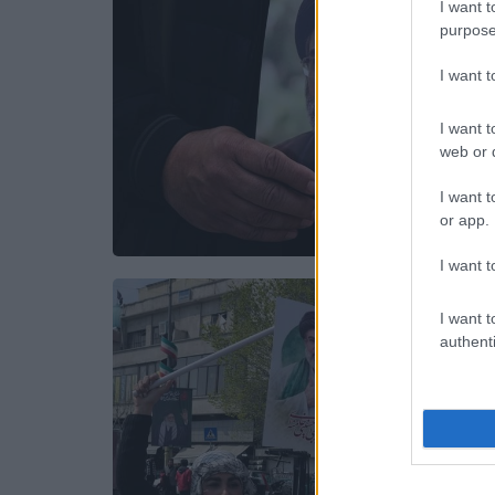
I want t
purpose
I want 
I want t
web or d
I want t
or app.
I want t
I want t
authenti