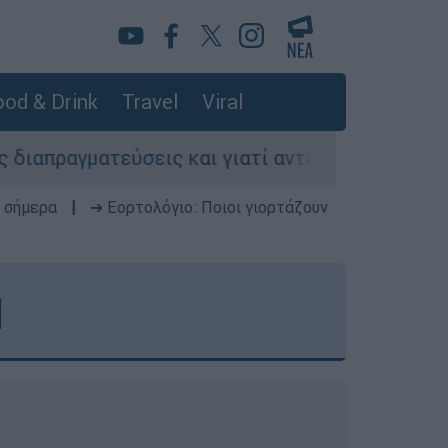
od & Drink
Travel
Viral
ύσεις και γιατί αντιδρούν οι ΗΠΑ
Κυνήγι 
 σήμερα
|
➔ Εορτολόγιο: Ποιοι γιορτάζουν
Ι