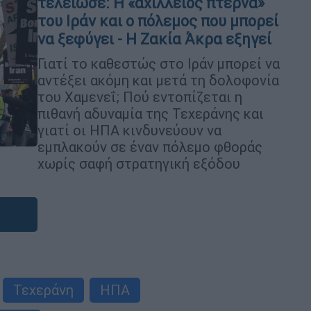
τελείωσε: Η «αχίλλειος πτέρνα»
του Ιράν και ο πόλεμος που μπορεί
να ξεφύγει - Η Ζακία Άκρα εξηγεί
Γιατί το καθεστώς στο Ιράν μπορεί να
αντέξει ακόμη και μετά τη δολοφονία
του Χαμενεΐ; Πού εντοπίζεται η
πιθανή αδυναμία της Τεχεράνης και
γιατί οι ΗΠΑ κινδυνεύουν να
εμπλακούν σε έναν πόλεμο φθοράς
χωρίς σαφή στρατηγική εξόδου
Τεχεράνη
ΗΠΑ