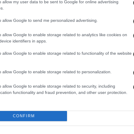
o allow my user data to be sent to Google for online advertising
Κόσμος
|
11.04.2026 11:16
s.
«Τραυματισμένος και
παραμορφωμένος» ο Μοτζταμπά
to allow Google to send me personalized advertising.
Χαμενεΐ
o allow Google to enable storage related to analytics like cookies on
Μετά την επίθεση των Ισραήλ - ΗΠΑ
evice identifiers in apps.
που σκότωσε τον πατέρα του
o allow Google to enable storage related to functionality of the website
o allow Google to enable storage related to personalization.
Κόσμος
|
20.03.2026 05:40
o allow Google to enable storage related to security, including
Ποιος πραγματικά κυβερνά το
cation functionality and fraud prevention, and other user protection.
Ιράν; Ο χάρτης της ιεραρχίας μετά
τις τελευταίες δολοφονίες
CONFIRM
Τα μεγάλα ιεραρχικά κενά που άφησαν
οι δολοφονίες Αλί Χαμενεΐ και
Λαριτζανί και η νέα γενιά