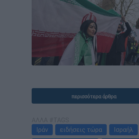
περισσότερα άρθρα
ΑΛΛΑ #TAGS
Ιράν
ειδήσεις τώρα
Ισραήλ