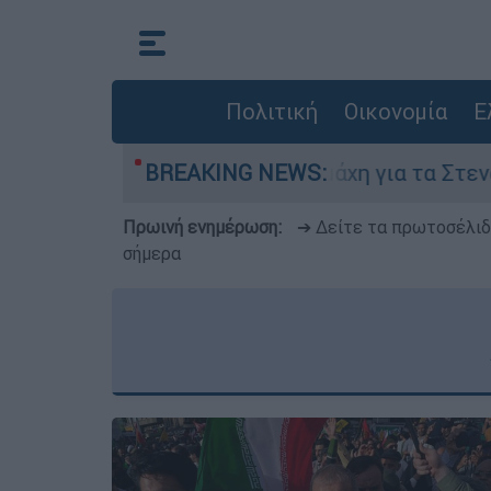
Πολιτική
Οικονομία
Ε
γούστου
BREAKING NEWS:
Η μάχη για τα Στενά του Ορμούζ:
Πρωινή ενημέρωση:
➔ Δείτε τα πρωτοσέλι
σήμερα