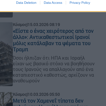
Data Deletion
Data Access
Privacy Policy
σκληροπυρηνικών του καθεστώτος
Κόσμος
|
15.03.2026 08:19
«Είστε ο ένας χειρότερος από τον
άλλο»: Αντικαθεστωτικοί Ιρανοί
μόλις κατάλαβαν τα ψέματα του
Τραμπ
Όσοι ήλπιζαν ότι ΗΠΑ και Ισραήλ
είχαν ως βασικό στόχο να βοηθήσουν
τους Ιρανούς να απαλλαγούν από ένα
καταπιεστικό καθεστώς, αρχίζουν να
αναθεωρούν
Κόσμος
|
10.03.2026 05:50
Μετά τον Χαμενεΐ τίποτα δεν