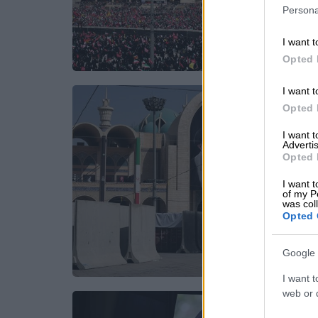
Persona
I want t
Opted 
I want t
Opted 
I want 
Advertis
Opted 
I want t
of my P
was col
Opted 
Google 
I want t
web or d