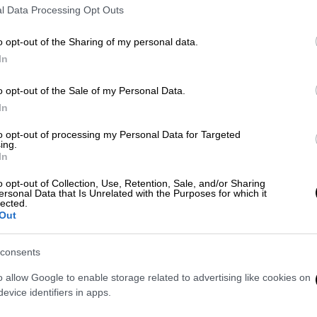
κόσμου μόνο στην Τεχεράνη θα τον
l Data Processing Opt Outs
τιμήσουν με την παρουσία τους στις
τελετές
o opt-out of the Sharing of my personal data.
In
o opt-out of the Sale of my Personal Data.
Κόσμος
|
03.07.2026 23:27
In
Ιράν: Σε εξέλιξη οι προετοιμασίες
to opt-out of processing my Personal Data for Targeted
για το λαϊκό προσκύνημα στη σορό
ing.
In
του Αλί Χαμενεΐ - Εκατομμύρια
πιστοί αναμένονται στην
o opt-out of Collection, Use, Retention, Sale, and/or Sharing
ersonal Data that Is Unrelated with the Purposes for which it
Τεχεράνη
lected.
Out
Προσέλευση εκατομμυρίων πολιτών
και ξένων ηγετών
consents
o allow Google to enable storage related to advertising like cookies on
evice identifiers in apps.