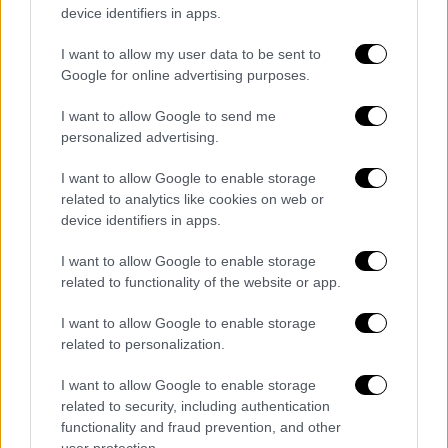
device identifiers in apps.
της χώρας: «Πρόκειται για παρωδία. Αυτή η
απόφαση δεν βασίζεται σε τίποτα. Δεν έχει
I want to allow my user data to be sent to
καμία νομική υπόσταση. Ο πρόεδρος της
Google for online advertising purposes.
ομοσπονδίας θα επικοινωνήσει με τους
I want to allow Google to send me
νομικούς μας, θα κινηθούμε προς τις
personalized advertising.
αρμόδιες αρχές και θα προσφύγουμε στο
Διαιτητικό Δικαστήριο Αθλητισμού, το
I want to allow Google to enable storage
οποίο θα πάρει και την τελική απόφαση».
related to analytics like cookies on web or
device identifiers in apps.
Χαρακτήρισε την εξέλιξη «ντροπή για την
I want to allow Google to enable storage
Αφρική», ξεκαθαρίζοντας πως η Σενεγάλη
related to functionality of the website or app.
δεν πρόκειται να υποχωρήσει: «Δεν θα
κάνουμε πίσω. Ο λαός της Σενεγάλης δεν
I want to allow Google to enable storage
related to personalization.
πρέπει να έχει καμία αμφιβολία. Η αλήθεια
είναι με το μέρος μας, ο νόμος είναι με το
I want to allow Google to enable storage
μέρος μας».
related to security, including authentication
functionality and fraud prevention, and other
Αξίζει να σημειωθεί ότι σε πρώτο βαθμό η
user protection.