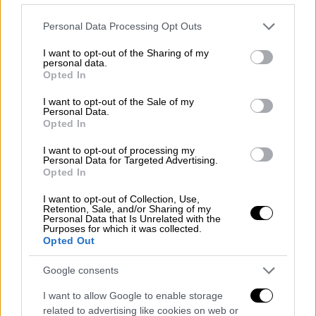
ποδοσφαιριστές του, αποχώρησαν για
Please note that this website/app uses one or more Google
Personal Data Processing Opt Outs
περίπου 15 λεπτά από τον αγωνιστικό χώρο,
services and may gather and store information including but
διαμαρτυρόμενοι για την απόφαση
not limited to your visit or usage behaviour. You may click to
I want to opt-out of the Sharing of my
personal data.
καταλογισμού πέναλτι υπέρ του Μαρόκου κι
grant or deny consent to Google and its third-party tags to
Opted In
use your data for below specified purposes in below Google
ενώ είχε προηγηθεί η ακύρωση ενός γκολ
consent section.
I want to opt-out of the Sale of my
της Σενεγάλης. Μετά την επιστροφή τους, ο
Personal Data.
Μπραχίμ Ντίαθ αστόχησε από τα έντεκα
Opted In
βήματα, το παιχνίδι οδηγήθηκε στην
I want to opt-out of processing my
παράταση, όπου ο Πάπε Γκεΐγ σημείωσε το
Personal Data for Targeted Advertising.
Opted In
γκολ που, μέχρι την απόφαση της CAF, χάριζε
τον τίτλο στη Σενεγάλη.
I want to opt-out of Collection, Use,
Retention, Sale, and/or Sharing of my
Personal Data that Is Unrelated with the
«Καμία νομική υπόσταση»
Purposes for which it was collected.
Opted Out
Η αντίδραση της σενεγαλέζικης πλευράς
Google consents
ήταν άμεση και έντονη. Ο γενικός
γραμματέας της ομοσπονδίας, Αμπντουλαγέ
I want to allow Google to enable storage
Σεντού Σο, δήλωσε στη δημόσια τηλεόραση
related to advertising like cookies on web or