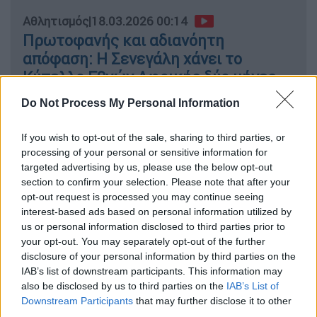
Αθλητισμός
|
18.03.2026 00:14
Πρωτοφανής και αδιανόητη
απόφαση: Η Σενεγάλη χάνει το
Κύπελλο Εθνών Αφρικής δύο μήνες
μετά τον τελικό με το Μαρόκο!
Do Not Process My Personal Information
If you wish to opt-out of the sale, sharing to third parties, or
processing of your personal or sensitive information for
Με μια άνευ προηγουμένου απόφαση, η CAF
targeted advertising by us, please use the below opt-out
κατακύρωσε τον τελικό υπέρ του Μαρόκου
section to confirm your selection. Please note that after your
opt-out request is processed you may continue seeing
με σκορ 3-0 (αν και νίκησε η Σενεγάλη στην
interest-based ads based on personal information utilized by
παράταση), κρίνοντας ότι η νικήτρια του
us or personal information disclosed to third parties prior to
τελικού «αποχώρησε» από τον αγώνα. Το
your opt-out. You may separately opt-out of the further
περιστατικό που οδήγησε στην εξέλιξη αυτή
disclosure of your personal information by third parties on the
IAB’s list of downstream participants. This information may
σημειώθηκε στα τελευταία λεπτά της
also be disclosed by us to third parties on the
IAB’s List of
κανονικής διάρκειας, όταν ο ομοσπονδιακός
Downstream Participants
that may further disclose it to other
τεχνικός της Σενεγάλης, Πάπε Τιάου, μαζί με
third parties.