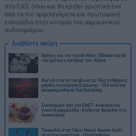
στο CAS, όπου και θα κριθεί οριστικά ένα
από τα πιο αμφιλεγόμενα και πρωτοφανή
επεισόδια στην ιστορία του αφρικανικού
ποδοσφαίρου.
Διαβάστε ακόμη
Θρήνος για τον Λιονέλ Μέσι: Πέθανε στα 68
του χρόνια ο πατέρας του, Χόρχε
Φωτιά στην Αττικοβοιωτία: Πώς στήθηκε η
μεγάλη επιχείρηση διάσωσης - 254 πολίτες
απομακρύνθηκαν διά θαλάσσης
Συναγερμός από τον ΕΦΕΤ: Ανακαλείται
γνωστή μαρμελάδα - Κίνδυνος θραύσης στη
συσκευασία
Τραγωδία στην Πάρο: Νεκρό 4χρονο παιδί
σε πισίνα beach bar - Προσήχθησαν