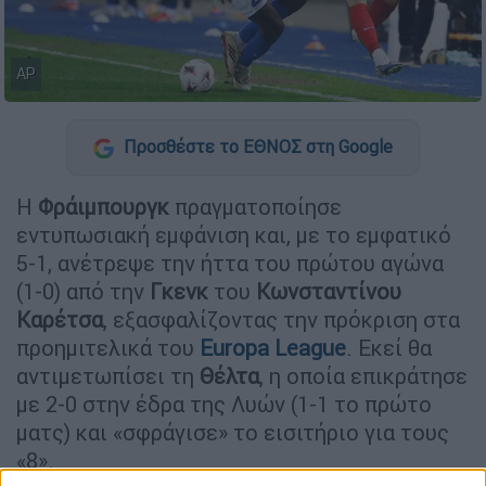
AP
Προσθέστε το ΕΘΝΟΣ στη Google
Η
Φράιμπουργκ
πραγματοποίησε
εντυπωσιακή εμφάνιση και, με το εμφατικό
5-1, ανέτρεψε την ήττα του πρώτου αγώνα
(1-0) από την
Γκενκ
του
Κωνσταντίνου
Καρέτσα
, εξασφαλίζοντας την πρόκριση στα
προημιτελικά του
Europa League
. Εκεί θα
αντιμετωπίσει τη
Θέλτα
, η οποία επικράτησε
με 2-0 στην έδρα της Λυών (1-1 το πρώτο
ματς) και «σφράγισε» το εισιτήριο για τους
«8».