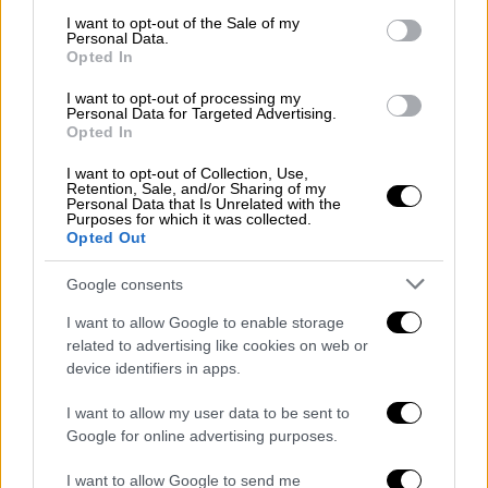
consent section.
ελέγχοντας πλήρως τον ρυθμό. Παρά τη
I want to opt-out of the Sale of my
Personal Data.
μείωση του σκορ από τη βελγική ομάδα,
Opted In
κυριάρχησαν στο δεύτερο ημίχρονο και
I want to opt-out of processing my
έφτασαν σε μία άνετη επικράτηση με πέντε
Personal Data for Targeted Advertising.
Opted In
γκολ συνολικά.
I want to opt-out of Collection, Use,
Την ίδια ώρα, η Θέλτα εκμεταλλεύτηκε το
Retention, Sale, and/or Sharing of my
Personal Data that Is Unrelated with the
αριθμητικό της πλεονέκτημα καθώς η Λυών
Purposes for which it was collected.
έμεινε με δέκα απ' το 19' λόγω αποβολής
Opted Out
του Νιακατέ, ενώ στις καθυστερήσεις
Google consents
αποβλήθηκε και ο Ταλιαφίκο. Και με δύο
γκολ στο δεύτερο μέρος «καθάρισε» την
I want to allow Google to enable storage
related to advertising like cookies on web or
πρόκριση, ολοκληρώνοντας με ιδανικό
device identifiers in apps.
τρόπο την αποστολή της.
I want to allow my user data to be sent to
Σπουδαία πρόκριση με ανατροπή πανηγύρισε
Google for online advertising purposes.
και η Νότιγχαμ Φόρεστ. Η αγγλική ομάδα που
I want to allow Google to send me