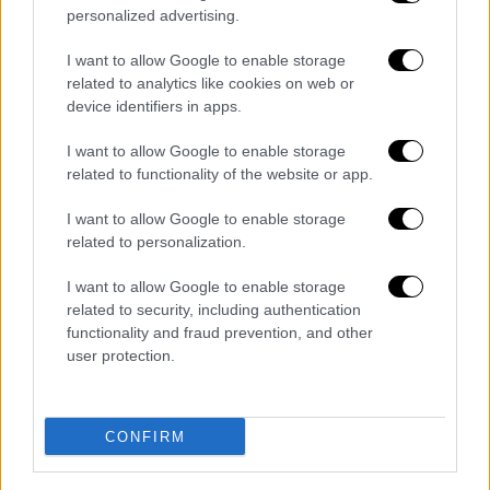
είχε χάσει με 1-0 στο Σίτι Γκράουντ από τη
personalized advertising.
Μίντιλαντ, πέτυχε την ολική επαναφορά.
I want to allow Google to enable storage
Επικράτησε με 2-1 στο 90λεπτο, οδήγησε το
related to analytics like cookies on web or
ματς στην παράταση, όπου το σκορ δεν
device identifiers in apps.
άλλαξε. Στα πέναλτι όμως η Μίντιλαντ ήταν
παντελώς άστοχη έχοντας μηδέν στις τρεις
I want to allow Google to enable storage
related to functionality of the website or app.
εκτελέσεις, σε αντίθεση με τη Φόρεστ που
είχε τρία γκολ σε τρεις εκτελέσεις. Με
I want to allow Google to enable storage
τελικό σκορ 3-0 η Νότιγχαμ πήρε το
related to personalization.
εισιτήριο για τα προημιτελικά.
I want to allow Google to enable storage
Από την Τετάρτη (18/3) η Μπράγκα είχε
related to security, including authentication
functionality and fraud prevention, and other
εξασφαλίσει το εισιτήριο για την επόμενη
user protection.
φάση καθώς πέτυχε μεγάλη νίκη επί της
Φερεντσβάρος.
Αποτελέσματα
CONFIRM
Μπράγκα
– Φερεντσβάρος 4-0 (11’, 53’