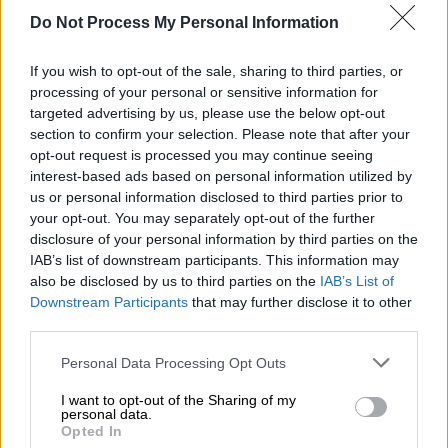
Do Not Process My Personal Information
ΔΙΑΒΑΣΤΕ ΕΠΙΣΗΣ
If you wish to opt-out of the sale, sharing to third parties, or
Αθλητισμός
|
19.03.2026 09:52
processing of your personal or sensitive information for
Έφτασε τα 900 γκολ καριέρας ο
targeted advertising by us, please use the below opt-out
Λιονέλ Μέσι - Είχε σκοράρει για
section to confirm your selection. Please note that after your
πρώτη φορά το 2005
opt-out request is processed you may continue seeing
interest-based ads based on personal information utilized by
us or personal information disclosed to third parties prior to
Αθλητισμός
|
19.03.2026 21:34
your opt-out. You may separately opt-out of the further
ΑΕΚ - Τσέλιε 0-2: Έπαιξε με τη φωτιά
disclosure of your personal information by third parties on the
IAB’s list of downstream participants. This information may
αλλά δεν κάηκε και προκρίθηκε στα
also be disclosed by us to third parties on the
IAB’s List of
προημιτελικά του Conference League
Downstream Participants
that may further disclose it to other
third parties.
Please note that this website/app uses one or more Google
Personal Data Processing Opt Outs
services and may gather and store information including but
Οι Γερμανοί έδειξαν από νωρίς τις διαθέσεις
not limited to your visit or usage behaviour. You may click to
I want to opt-out of the Sharing of my
personal data.
τους, χτίζοντας προβάδισμα δύο τερμάτων
grant or deny consent to Google and its third-party tags to
Opted In
προτού συμπληρωθεί το ημίωρο και
use your data for below specified purposes in below Google