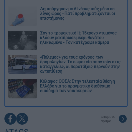
Δημιούργησαν με AI νέους ιούς μέσα σε
λίγες ώρες - Γιατί προβληματίζονται οι
επιστήμονες
Σαν το τρομακτικό It: 15χρονο ντυμένος
κλόουν μαχαίρωσε μέχρι θανάτου
ηλικιωμένο - Τον κατέγραψε κάμερα
«Πόλεμος» για τους χρόνους των
δρομολογίων: Τα σωματεία απαντούν στις
καταγγελίες, οι παρατάξεις περνούν στην
αντεπίθεση
Κόλαφος ΟΟΣΑ: Στην τελευταία θέση η
Ελλάδα για το πραγματικό διαθέσιμο
εισόδημα των νοικοκυριών
επόμενο
άρθρο
#TAGS