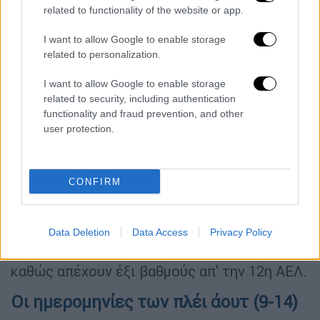
related to functionality of the website or app.
κατακτήσει το Κύπελλο, τα πλέι οφ δεν θα
έχουν ουδεμία σημασία καθώς το πέμπτο
I want to allow Google to enable storage
ευρωπαϊκό εισιτήριο θα δοθεί στην κρητική
related to personalization.
ομάδα. Σε περίπτωση κατάκτησης του
I want to allow Google to enable storage
Κυπέλλου απ' τον ΠΑΟΚ, τα πλέι οφ 5-8 θα
related to security, including authentication
δώσουν ευρωπαϊκό εισιτήριο για το
functionality and fraud prevention, and other
Conference League.
user protection.
Αντίθετα, στα πλέι άουτ των δέκα
αγωνιστικών για την παραμονή θα
CONFIRM
συμμετάσχουν Ατρόμητος, Κηφισιά,
Παναιτωλικός, ΑΕΛ, Πανσερραϊκός και
Αστέρας Τρίπολης, με τις δύο τελευταίες
Data Deletion
Data Access
Privacy Policy
ομάδες να βρίσκονται ήδη σε δύσκολη θέση
καθώς απέχουν έξι βαθμούς απ' την 12η ΑΕΛ.
Οι ημερομηνίες των πλέι άουτ (9-14)