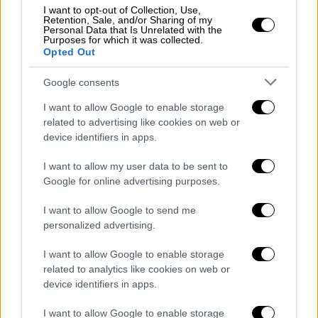
τρίτη φορά μετά τη 2η αγωνιστική εξαιτίας
I want to opt-out of Collection, Use,
Retention, Sale, and/or Sharing of my
του τελικού Κυπέλλου Ελλάδας (25
Personal Data that Is Unrelated with the
Purposes for which it was collected.
Απριλίου, ΠΑΟΚ – ΟΦΗ). Από εκεί και πέρα,
Opted Out
το πρόγραμμα γίνεται ιδιαίτερα πυκνό,
έχοντας και εμβόλιμη αγωνιστική. Είναι
Google consents
χαρακτηριστικό πως οι τρεις τελευταίες
I want to allow Google to enable storage
αγωνιστικές θα παιχτούν σε διάστημα μιας
related to advertising like cookies on web or
device identifiers in apps.
εβδομάδας!
I want to allow my user data to be sent to
Στα πλέι οφ 5-8 των έξι αγωνιστικών (οι
Google for online advertising purposes.
βαθμοί της τελικής βαθμολογίας
διαιρούνται δια του δύο στο ξεκίνημα της
I want to allow Google to send me
διαδικασίας) για το ευρωπαϊκό εισιτήριο
personalized advertising.
έκλεισαν θέση οι: Λεβαδειακός, ΟΦΗ, Βόλος
I want to allow Google to enable storage
και Άρης. Ο Λεβαδειακός επικράτησε 1-0 του
related to analytics like cookies on web or
Ατρόμητου, ο ΟΦΗ πέρασε με 2-0 από την
device identifiers in apps.
έδρα του Άρη, ενώ ο Βόλος πήρε τη μεγάλη
I want to allow Google to enable storage
νίκη επί του ΠΑΟΚ. Αν πάντως ο ΟΦΗ