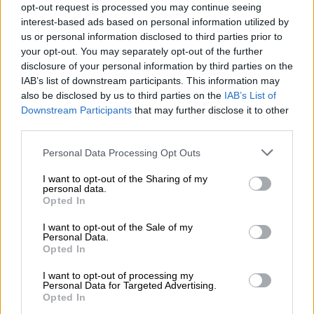
ενδιαφέρον. Η κλήρωση του προγράμματος
opt-out request is processed you may continue seeing
θα πραγματοποιηθεί την Τρίτη 24 Μαρτίου,
interest-based ads based on personal information utilized by
οπότε θα ξεκαθαρίσει η σειρά των αγώνων.
us or personal information disclosed to third parties prior to
your opt-out. You may separately opt-out of the further
Οι ημερομηνίες των πλέι οφ (1-4 & 5-
disclosure of your personal information by third parties on the
IAB’s list of downstream participants. This information may
8)
also be disclosed by us to third parties on the
IAB’s List of
Downstream Participants
that may further disclose it to other
1η αγωνιστική: 4-5 Απριλίου
third parties.
2η αγωνιστική: 18-19 Απριλίου
3η αγωνιστική: 2-3 Μαΐου
Please note that this website/app uses one or more Google
Personal Data Processing Opt Outs
services and may gather and store information including but
4η αγωνιστική: 9-10 Μαΐου
not limited to your visit or usage behaviour. You may click to
I want to opt-out of the Sharing of my
5η αγωνιστική: 12-13 Μαΐου
personal data.
grant or deny consent to Google and its third-party tags to
Opted In
6η αγωνιστική: 16-17 Μαΐου
use your data for below specified purposes in below Google
consent section.
I want to opt-out of the Sale of my
Το πρόγραμμα περιλαμβάνει τρεις διακοπές.
Personal Data.
Opted In
Αρχικά, πριν από την έναρξη των πλέι λόγω
των υποχρεώσεων της Εθνικής Ελλάδας
I want to opt-out of processing my
Personal Data for Targeted Advertising.
(27/3 με Παραγουάη, 31/3 με Ουγγαρία), στη
Opted In
συνέχεια λόγω Πάσχα (12 Απριλίου) και