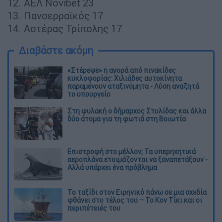
12. ΑΕΛ Novibet 23
13. Πανσερραϊκός 17
14. Αστέρας Τρίπολης 17
Διαβάστε ακόμη
«Στέρεψε» η αγορά από πινακίδες
κυκλοφορίας: Χιλιάδες αυτοκίνητα
παραμένουν αταξινόμητα - Λύση αναζητά
το υπουργείο
Στη φυλακή ο δήμαρχος Στυλίδας και άλλα
δύο άτομα για τη φωτιά στη Βοιωτία
Επιστροφή στο μέλλον; Τα υπερηχητικά
αεροπλάνα ετοιμάζονται να ξαναπετάξουν -
Αλλά υπάρχει ένα πρόβλημα
Το ταξίδι στον Ειρηνικό πάνω σε μια σχεδία
φθάνει στο τέλος του – Το Κον Τίκι και οι
περιπέτειές του