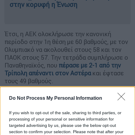
στην κορυφή η Ένωση
Έτσι, η ΑΕΚ ολοκλήρωσε την κανονική
περίοδο στην 1η θέση με 60 βαθμούς, με τον
Ολυμπιακό να ακολουθεί στους 58 και τον
ΠΑΟΚ στους 57. Την τετράδα συμπλήρωσε ο
Παναθηναϊκός, που
πέρασε με 2-1 από την
Τρίπολη απέναντι στον Αστέρα
και έφτασε
τους 49 βαθμούς.
Η μάχη του τίτλου μεταφέρεται πλέον στα
Do Not Process My Personal Information
πλέι οφ, τα οποία ξεκινούν το διήμερο 4-5
Απριλίου και ολοκληρώνονται στις 16-17
If you wish to opt-out of the sale, sharing to third parties, or
processing of your personal or sensitive information for
Μαΐου, σε ένα μίνι πρωτάθλημα έξι
targeted advertising by us, please use the below opt-out
αγωνιστικών που αναμένεται με τεράστιο
section to confirm your selection. Please note that after your