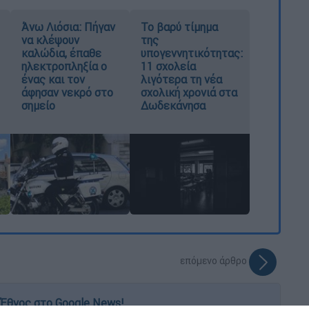
Άνω Λιόσια: Πήγαν
Το βαρύ τίμημα
να κλέψουν
της
καλώδια, έπαθε
υπογεννητικότητας:
ηλεκτροπληξία ο
11 σχολεία
ένας και τον
λιγότερα τη νέα
άφησαν νεκρό στο
σχολική χρονιά στα
σημείο
Δωδεκάνησα
επόμενο άρθρο
Έθνος στο Google News!