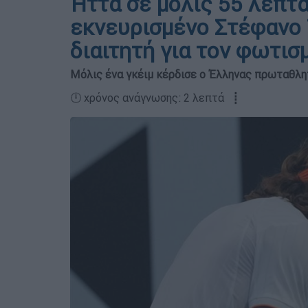
Ήττα σε μόλις 55 λεπτά
εκνευρισμένο Στέφανο Τ
διαιτητή για τον φωτισ
Μόλις ένα γκέιμ κέρδισε ο Έλληνας πρωταθλη
🕛 χρόνος ανάγνωσης: 2 λεπτά ┋