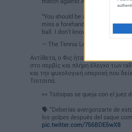
match against Arthur Fils in Miami
authenti
“You should be ashamed of yourse
miss a forehand for 5 hours in a r
ball. I don’t know how he…
pic.tw
— The Tennis Letter (@TheTennis
Αντίθετα, ο Φις ήταν απόλυτα συγκ
στο σερβίς και πλήρη έλεγχο των ral
και την ψυχολογική υπεροχή που δεί
Τσιτσιπά.
👀 Tsitsipas se queja con el juez de
🗣 "Deberías avergonzarte de esto
los golpes después del saque com
pic.twitter.com/756BDE5wX8