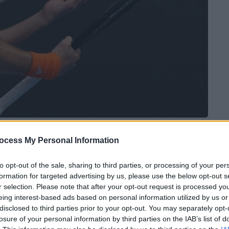
 το ΕΘΝΟΣ στη Google
ocess My Personal Information
κή μέρα και ηττήθηκε κατά κράτος απ' τον
to opt-out of the sale, sharing to third parties, or processing of your per
formation for targeted advertising by us, please use the below opt-out s
 μόλις 55 λεπτά βάζοντας τέλος στην
r selection. Please note that after your opt-out request is processed y
 τρίτο γύρο του
Miami Open
.
eing interest-based ads based on personal information utilized by us or
disclosed to third parties prior to your opt-out. You may separately opt-
losure of your personal information by third parties on the IAB’s list of