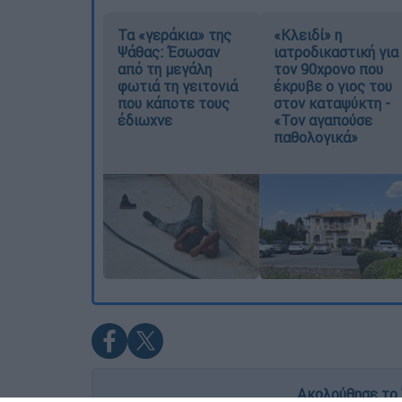
Τα «γεράκια» της
«Κλειδί» η
Ψάθας: Έσωσαν
ιατροδικαστική για
από τη μεγάλη
τον 90χρονο που
φωτιά τη γειτονιά
έκρυβε ο γιος του
που κάποτε τους
στον καταψύκτη -
έδιωχνε
«Τον αγαπούσε
παθολογικά»
Ακολούθησε το 