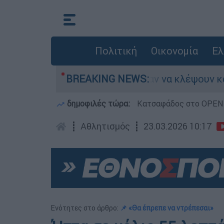
Πολιτική
Οικονομία
Ελ
Άνω Λιόσια: Πήγαν να κλέψουν καλώδια, έπαθ
BREAKING NEWS:
δημοφιλές τώρα:
Κατσαφάδος στο OPEN: 
┋
Αθλητισμός
┋
23.03.2026 10:17
Ενότητες στο άρθρο:
📌 «Θα έπρεπε να ντρέπεσαι»