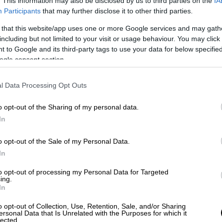
. This information may also be disclosed by us to third parties on the
IA
Participants
that may further disclose it to other third parties.
τόγλου στο Παγκόσμιο Πρωτάθλημα
 that this website/app uses one or more Google services and may gath
including but not limited to your visit or usage behaviour. You may click 
 to Google and its third-party tags to use your data for below specifi
ogle consent section.
ής περιόδου στη Super League: Η
l Data Processing Opt Outs
ίες και η κλήρωση για το πρόγραμμα
o opt-out of the Sharing of my personal data.
In
o opt-out of the Sale of my Personal Data.
In
οίος πλέον βρίσκεται στο νούμερο 51 της
 ήττα με 6-0, 6-1 από τον 21χρονο Γάλλο
to opt-out of processing my Personal Data for Targeted
ing.
ς σε ισάριθμες αναμετρήσεις απέναντί του.
In
α σχέση με εκείνη του προηγούμενου γύρου
o opt-out of Collection, Use, Retention, Sale, and/or Sharing
ersonal Data that Is Unrelated with the Purposes for which it
ερβίς του, που αποτελούσε βασικό «όπλο»,
lected.