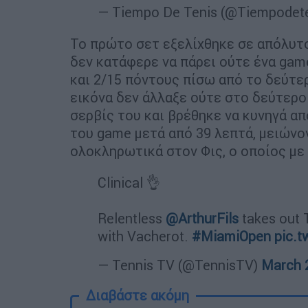
— Tiempo De Tenis (@Tiempodet
Το πρώτο σετ εξελίχθηκε σε απόλυτο
δεν κατάφερε να πάρει ούτε ένα gam
και 2/15 πόντους πίσω από το δεύτερ
εικόνα δεν άλλαξε ούτε στο δεύτερο 
σερβίς του και βρέθηκε να κυνηγά α
του game μετά από 39 λεπτά, μειώνον
ολοκληρωτικά στον Φις, ο οποίος με 
Clinical 👌
Relentless
@ArthurFils
takes out T
with Vacherot.
#MiamiOpen
pic.
— Tennis TV (@TennisTV)
March 
Διαβάστε ακόμη