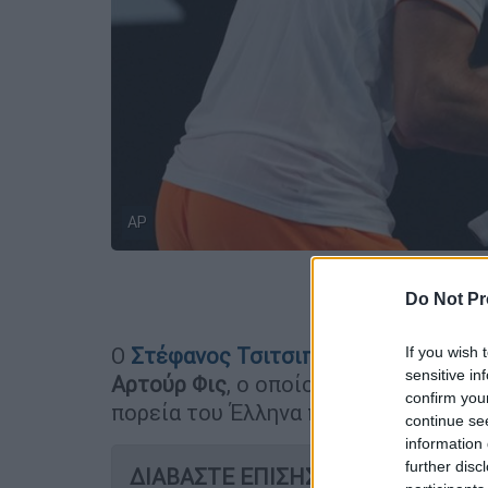
AP
Προσθέστε
Do Not Pr
Ο
Στέφανος Τσιτσιπάς
βρέθηκε σε κα
If you wish 
sensitive in
Αρτούρ Φις
, ο οποίος επικράτησε σε
confirm you
πορεία του Έλληνα πρωταθλητή στον
continue se
information 
further disc
ΔΙΑΒΑΣΤΕ ΕΠΙΣΗΣ