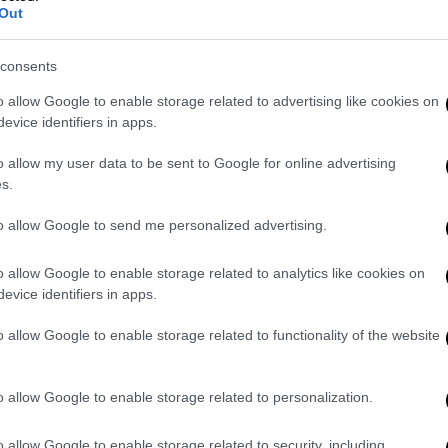
Out
6% στο δεύτερο), ενώ το παιχνίδι του από
ε κανένα σημείο. Το backhand παρουσίασε
consents
το forehand συνοδεύτηκε από ασυνήθιστα
rs και 28 αβίαστα λάθη, δείγμα της κακής
o allow Google to enable storage related to advertising like cookies on
και εκνευρισμό για τον φωτισμό του
evice identifiers in apps.
o allow my user data to be sent to Google for online advertising
s.
to allow Google to send me personalized advertising.
ας τενίστας ήταν ενοχλημένος με τον
ium κάνοντας παράπονα σε πολύ έντονο
o allow Google to enable storage related to analytics like cookies on
evice identifiers in apps.
τρέπεσαι για τον εαυτό σου. Με έχεις δει
nd για πέντε συνεχόμενες ώρες; Δεν
o allow Google to enable storage related to functionality of the website
α. Δεν ξέρω πώς τη βλέπει εκείνος», είπε
o allow Google to enable storage related to personalization.
the umpire about the lighting during his
o allow Google to enable storage related to security, including