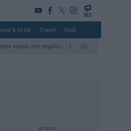
ood & Drink
Travel
Viral
το σημείο
Δίωξη για ανθρωποκτονία από π