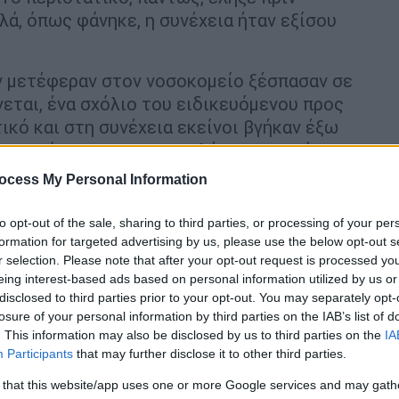
λά, όπως φάνηκε, η συνέχεια ήταν εξίσου
ν μετέφεραν στον νοσοκομείο ξέσπασαν σε
νεται, ένα σχόλιο του ειδικευόμενου προς
κό και στη συνέχεια εκείνοι βγήκαν έξω
ου περίμεναν με μοτοσικλέτες και κράνη.
σμένα σε δύο ομάδες από δύο διαφορετικά
ocess My Personal Information
υ και έδειραν τον ειδικευόμενο γιατρό.
to opt-out of the sale, sharing to third parties, or processing of your per
έρει τραύματα και μελανιές στο πρόσωπο,
formation for targeted advertising by us, please use the below opt-out s
ρωμένος ασθενής νοσηλεύεται στην
r selection. Please note that after your opt-out request is processed y
ατρός για ευνόητους λόγους μετά από την
eing interest-based ads based on personal information utilized by us or
disclosed to third parties prior to your opt-out. You may separately opt-
ε από το Νοσοκομείο.
losure of your personal information by third parties on the IAB’s list of
. This information may also be disclosed by us to third parties on the
IA
Participants
that may further disclose it to other third parties.
 that this website/app uses one or more Google services and may gath