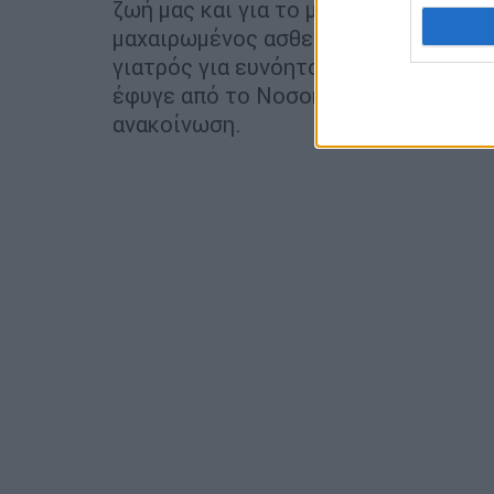
ζωή μας και για το μόνο που νοιάζοντ
μαχαιρωμένος ασθενής νοσηλεύεται σ
γιατρός για ευνόητους λόγους μετά 
έφυγε από το Νοσοκομείο. Πού είναι
ανακοίνωση.