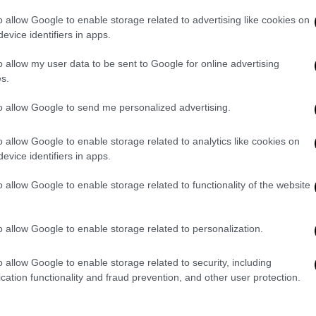
υ δείχνουν ότι η κατάσταση σε οπαδικό
o allow Google to enable storage related to advertising like cookies on
evice identifiers in apps.
σεις που εξέδωσαν, καταγγέλλουν τον
o allow my user data to be sent to Google for online advertising
ρατικό της Νίκαιας. «Χθες τα μεσάνυχτα
s.
 Νίκαιας προσήλθε ασθενής
 οι γιατροί εξυπηρετούσαν άλλα
to allow Google to send me personalized advertising.
ησε άλλα άτομα για να κάνουν φασαρία.
o allow Google to enable storage related to analytics like cookies on
ημερία του Νοσοκομείου και τα έκαναν
evice identifiers in apps.
 μαύρο στο ξύλο ειδικευόμενο χειρουργό
 με μπουνιές, κλωτσιές κλπ. Σώθηκε επειδή
o allow Google to enable storage related to functionality of the website
έσπασαν δόντια, μύτη και φέρει πολλαπλά
 η
ανακοίνωση της ΠΟΕΔΗΝ
.
o allow Google to enable storage related to personalization.
 του Νοσοκομείου Νίκαιας κος
o allow Google to enable storage related to security, including
ίνωση από την Διοίκηση και τον εκλεκτό
cation functionality and fraud prevention, and other user protection.
χε κάνει και στο Νοσοκομείο Ερυθρός όταν
 Διοικητής και ο Πολάκης; Κινδυνεύει η