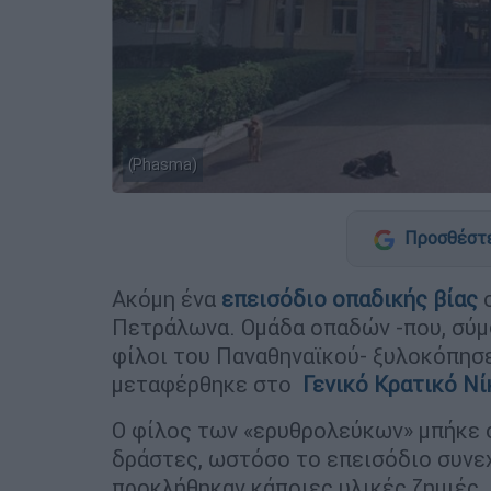
(Phasma)
Προσθέστε
Ακόμη ένα
επεισόδιο οπαδικής βίας
σ
Πετράλωνα. Ομάδα οπαδών -που, σύμφ
φίλοι του Παναθηναϊκού- ξυλοκόπησε
μεταφέρθηκε στο
Γενικό Κρατικό Νί
Ο φίλος των «ερυθρολεύκων» μπήκε σ
δράστες, ωστόσο το επεισόδιο συνεχ
προκλήθηκαν κάποιες υλικές ζημιές. 