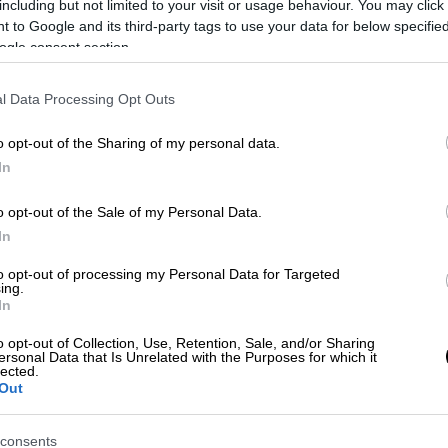
including but not limited to your visit or usage behaviour. You may click 
 to Google and its third-party tags to use your data for below specifi
ogle consent section.
l Data Processing Opt Outs
video
o opt-out of the Sharing of my personal data.
In
o opt-out of the Sale of my Personal Data.
In
to opt-out of processing my Personal Data for Targeted
ing.
In
o opt-out of Collection, Use, Retention, Sale, and/or Sharing
ersonal Data that Is Unrelated with the Purposes for which it
lected.
στικές εικόνες της επίθεσης που έλαβε
Out
 τραβηχτεί από τους περίοικους της
μπαλκόνια από τη φασαρία που άκουσαν,
consents