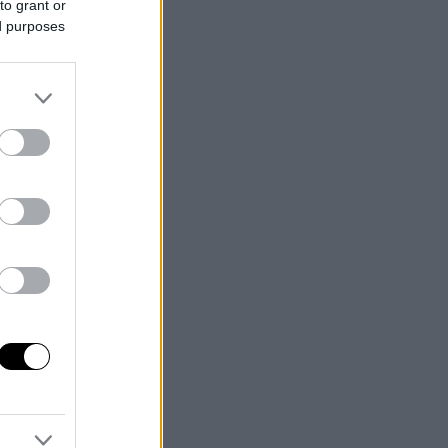
to grant or
ed purposes