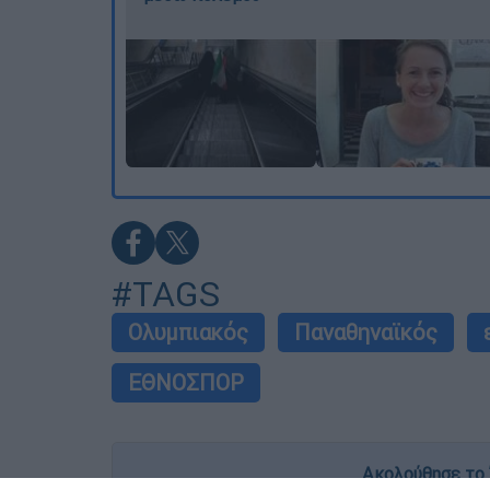
#TAGS
Ολυμπιακός
Παναθηναϊκός
ΕΘΝΟΣΠΟΡ
Ακολούθησε το 