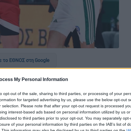
 το ΕΘΝΟΣ στη Google
ο «Telekom Center Athens», επικρατώντας
ocess My Personal Information
τέρμπι που είχε ένταση, ρυθμό αλλά και
 23ης αγωνιστικής της
Greek Basketball
to opt-out of the sale, sharing to third parties, or processing of your per
formation for targeted advertising by us, please use the below opt-out s
r selection. Please note that after your opt-out request is processed y
το σερί τους στο εφετινό πρωτάθλημα.
eing interest-based ads based on personal information utilized by us or
εξασφαλίσει το πλεονέκτημα έδρας μέχρι
disclosed to third parties prior to your opt-out. You may separately opt-
losure of your personal information by third parties on the IAB’s list of
ακόμη μία φορά την κυριαρχία τους στη
. This information may also be disclosed by us to third parties on the
IA