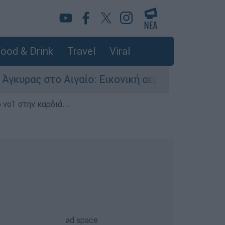
ood & Drink
Travel
Viral
 Αιγαίο: Εικονική αερομαχία ανάμεσα σε ελληνι
 νο1 στην καρδιά...