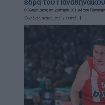
έδρα του Παναθηναϊκού
Ο Ολυμπιακός επικράτησε 101-94 του Παναθην
🕛 χρόνος ανάγνωσης: 2 λεπτά ┋