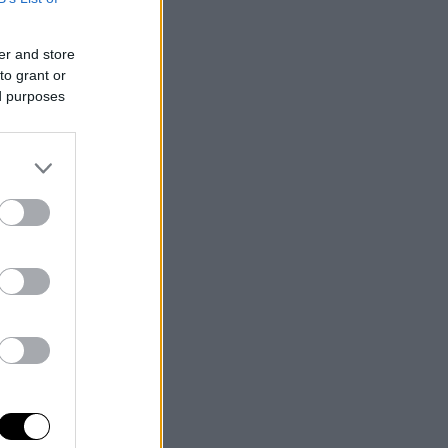
er and store
to grant or
ed purposes