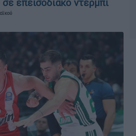
 σε επεισοδιακό ντέρμπι
αϊκού