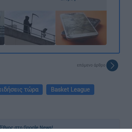
επόμενο άρθρο
ειδήσεις τώρα
Basket League
Έθνος στο Google News!