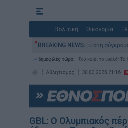
Πολιτική
Οικονομία
Ελ
γο που έχασε τη ζωή του στη σύγκρουση ελικοπ
BREAKING NEWS:
δημοφιλές τώρα:
Σου καίει το μυαλό: Το 
┋
Αθλητισμός
┋
30.03.2026 21:16
GBL: Ο Ολυμπιακός πέρα