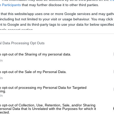
Participants
that may further disclose it to other third parties.
 that this website/app uses one or more Google services and may gath
including but not limited to your visit or usage behaviour. You may click 
 to Google and its third-party tags to use your data for below specifi
ogle consent section.
γάλη ένταση στο ΟΑΚΑ και θερμό
σόρ
l Data Processing Opt Outs
o opt-out of the Sharing of my personal data.
In
α παράπονα του Δημήτρη
ς των Ερυθρόλευκων και η απάντηση
o opt-out of the Sale of my Personal Data.
In
to opt-out of processing my Personal Data for Targeted
ing.
In
ραξη λίγο πριν από το τέλος του πρώτου
o opt-out of Collection, Use, Retention, Sale, and/or Sharing
Τάιλερ Ντόρσεϊ να αποβάλλονται 33
ersonal Data that Is Unrelated with the Purposes for which it
lected.