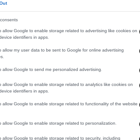
, μετά από έντονο καυγά που οδήγησε
Out
consents
ταν εκρηκτικός στο ξεκίνημα, σημειώνοντας
o allow Google to enable storage related to advertising like cookies on
ι δίνοντας από νωρίς σημαντικό
evice identifiers in apps.
τική ήταν και η συμβολή των Γιαννούλη
α Χολ με 13, που κράτησαν τον Ολυμπιακό
o allow my user data to be sent to Google for online advertising
s.
to allow Google to send me personalized advertising.
ρέψει στο παιχνίδι και πλησίασε στους
έλος της τρίτης περιόδου, όμως δεν είχε
o allow Google to enable storage related to analytics like cookies on
ταίο δεκάλεπτο. Ο Ναν πρόλαβε να
evice identifiers in apps.
αποβολή του, ενώ 19 πρόσθεσε ο Τσέντι
 όμως να αποτρέψουν την ήττα.
o allow Google to enable storage related to functionality of the website
έρμπι
τα είχε όλα, εντός και εκτός γηπέδου
:
o allow Google to enable storage related to personalization.
υλου για τη διαιτητσία, καταγγελίες του
σινων.
o allow Google to enable storage related to security, including