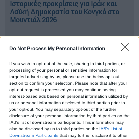
Ιστορικές προκρίσεις για Ιράκ και
Λαϊκή Δημοκρατία του Κονγκό στο
Μουντιάλ 2026
Do Not Process My Personal Information
Η σέντρα του Μουντιάλ 2026 είναι
προγραμματισμένη για τις 11 Ιουνίου, ενώ ο
If you wish to opt-out of the sale, sharing to third parties, or
τελικός θα διεξαχθεί στις 19 Ιουλίου,
processing of your personal or sensitive information for
ολοκληρώνοντας ένα τουρνουά που
targeted advertising by us, please use the below opt-out
αναμένεται να ξεπεράσει κάθε προηγούμενο
section to confirm your selection. Please note that after your
σε κλίμακα, ενδιαφέρον και παγκόσμια
opt-out request is processed you may continue seeing
interest-based ads based on personal information utilized by
απήχηση.
us or personal information disclosed to third parties prior to
your opt-out. You may separately opt-out of the further
Οι 12 όμιλοι του Μουντιάλ 2026
disclosure of your personal information by third parties on the
IAB’s list of downstream participants. This information may
1ος Όμιλος
also be disclosed by us to third parties on the
IAB’s List of
Downstream Participants
that may further disclose it to other