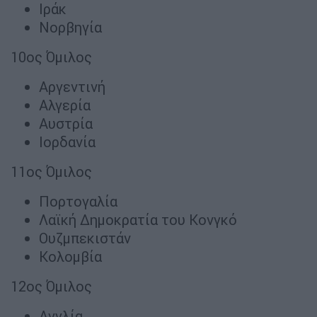
Ιράκ
Νορβηγία
10ος Όμιλος
Αργεντινή
Αλγερία
Αυστρία
Ιορδανία
11ος Όμιλος
Πορτογαλία
Λαϊκή Δημοκρατία του Κονγκό
Ουζμπεκιστάν
Κολομβία
12ος Όμιλος
Αγγλία