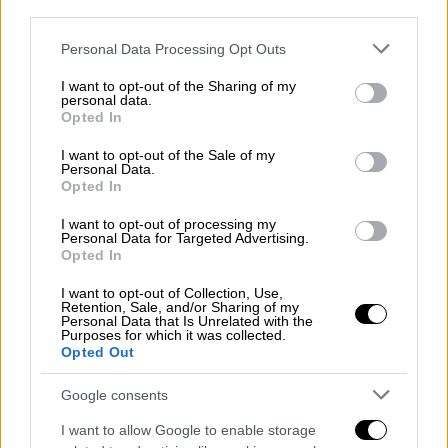
Μεξικό
third parties.
Νότια Αφρική
Please note that this website/app uses one or more Google
Personal Data Processing Opt Outs
Νότια Κορέα
services and may gather and store information including but
Τσεχία
not limited to your visit or usage behaviour. You may click to
I want to opt-out of the Sharing of my
personal data.
grant or deny consent to Google and its third-party tags to
Opted In
2ος Όμιλος
use your data for below specified purposes in below Google
consent section.
I want to opt-out of the Sale of my
Καναδάς
Personal Data.
Opted In
Βοσνία / Ερζεγοβίνη
Κατάρ
I want to opt-out of processing my
Personal Data for Targeted Advertising.
Ελβετία
Opted In
3ος Όμιλος
I want to opt-out of Collection, Use,
Retention, Sale, and/or Sharing of my
Personal Data that Is Unrelated with the
Βραζιλία
Purposes for which it was collected.
Opted Out
Μαρόκο
Αϊτή
Google consents
Σκωτία
I want to allow Google to enable storage