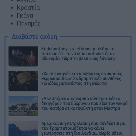
Κροατία
Γκάνα
Παναμάς
Διαβάστε ακόμη
Kadebostany στο ethnos.gr: «Κάποτε
πίστευα ότι το να είσαι outsider ήταν
αδυναμία, τώρα το βλέπω ως δύναμη»
«Χωρίς σκηνές και κουβέρτες σε ακραίες
θερμοκρασίες»: Σε δραματικές συνθήκες
χιλιάδες μετανάστες στη Θέουτα
«Δεν υπήρχε οικονομικό κίνητρο» λέει ο
δικηγόρος του 55χρονου που είχε τον νεκρό
του πατέρα σε καταψύκτη στον Μυστρά
Αμερικανική πετρελαϊκή που συνδέεται με
τον Τραμπ ετοιμάζεται να κάνει
γεωτρήσεις στη Γροιλανδία... χωρίς άδεια