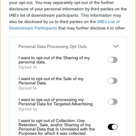
your opt-out. You may separately opt-out of the further
2017
, όταν ο
Γιώργος
Κομίνης
είχε σφυρίξει
disclosure of your personal information by third parties on the
εκείνον τον επεισοδιακό τελικό. Η ΚΕΔ είχε
IAB’s list of downstream participants. This information may
γνωστοποιήσει εδώ και αρκετό καιρό την
also be disclosed by us to third parties on the
IAB’s List of
Downstream Participants
that may further disclose it to other
απόφαση να υπάρχουν μόνο Έλληνες
third parties.
διαιτητές στον φετινό τελικό, όμως το πρωί
της Δευτέρας (20/4) ανακοινώθηκε ότι
θα
Please note that this website/app uses one or more Google
Personal Data Processing Opt Outs
services and may gather and store information including but
είναι Έλληνας και στο VAR
.
not limited to your visit or usage behaviour. You may click to
I want to opt-out of the Sharing of my
personal data.
grant or deny consent to Google and its third-party tags to
Opted In
ΔΙΑΒΑΣΤΕ ΕΠΙΣΗΣ
use your data for below specified purposes in below Google
consent section.
I want to opt-out of the Sale of my
Personal Data.
Αθλητισμός
|
19.04.2026 22:57
Opted In
Παναθηναϊκός - Ολυμπιακός 0-2: Οι
Ερυθρόλευκοι θριάμβευσαν στο
I want to opt-out of processing my
Personal Data for Targeted Advertising.
τελευταίο ντέρμπι «αιωνίων» στη
Opted In
Λεωφόρο και παρέμειναν ζωντάνοι
I want to opt-out of Collection, Use,
για τον τίτλο
Retention, Sale, and/or Sharing of my
Personal Data that Is Unrelated with the
Purposes for which it was collected.