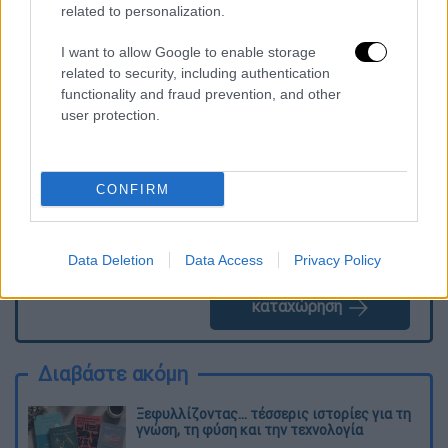
related to personalization.
I want to allow Google to enable storage
Τα σχολιά σας δημοσιεύονται άμεσα με δική σας ευθύνη. Το
related to security, including authentication
ΕΘΝΟΣ θα παρεμβαίνει και τα προσβλητικά σχόλια θα
functionality and fraud prevention, and other
διαγράφονται
user protection.
CONFIRM
Data Deletion
Data Access
Privacy Policy
καταχώρηση
Διαβάστε ακόμη
Ξεφυλλίζοντας... τέσσερις ιστορίες για τη
γνώση, τη φύση και την τεχνολογία