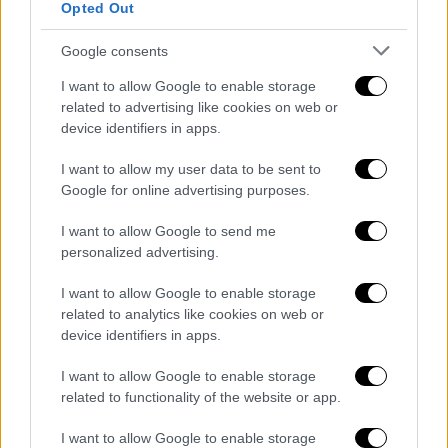
Opted Out
Αθλητισμός
|
20.04.2026 09:00
Το μήνυμα της ΠΑΕ ΠΑΟΚ για τα 100
Google consents
χρόνια: «Τέσσερα γράμματα, ένα
I want to allow Google to enable storage
έμβλημα, μία ιδέα»
related to advertising like cookies on web or
device identifiers in apps.
I want to allow my user data to be sent to
Google for online advertising purposes.
Αναλυτικά οι διαιτητές που θα
διευθύνουν τον τελικό Κυπέλλου:
I want to allow Google to send me
personalized advertising.
Διαιτητής:
Ευαγγέλου
I want to allow Google to enable storage
Βοηθοί:
Φωτόπουλος, Καραγκιοζόπουλος
related to analytics like cookies on web or
device identifiers in apps.
4ος:
Βεργέτης
I want to allow Google to enable storage
VAR:
Παπαπέτρου
related to functionality of the website or app.
AVAR:
Φωτιάς
I want to allow Google to enable storage