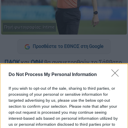
Πηγή φωτογραφίας: Intime
Προσθέστε το ΕΘΝΟΣ στη Google
ΠΑΟΚ
και
ΟΦΗ
θα αναμετρηθούν το Σάββατο
(
25/4, 20:30
) στο
Πανθεσσαλικό
Στάδιο
για
Do Not Process My Personal Information
τον τελικό
Κυπέλλου
Ελλάδας
και η
Κεντρική Επιτροπή Διαιτησίας ανακοίνωσε
If you wish to opt-out of the sale, sharing to third parties, or
ότι τον αγώνα θα διευθύνουν Έλληνες
processing of your personal or sensitive information for
διαιτητές.
targeted advertising by us, please use the below opt-out
section to confirm your selection. Please note that after your
Μάλιστα κάτι τέτοιο θα γίνει για πρώτη
opt-out request is processed you may continue seeing
φορά μετά από 9 χρόνια και συγκεκριμένα
interest-based ads based on personal information utilized by
us or personal information disclosed to third parties prior to
στον τελικό μεταξύ
ΠΑΟΚ
και
ΑΕΚ
για το