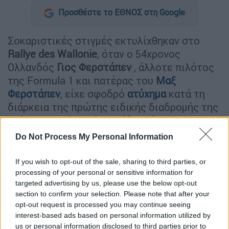
Προσθέστε το ΕΘΝΟΣ στη Google
Σοκαριστικές στιγμές εκτυλίχθηκαν στο
Rallye des Wallonie
, όταν ο 54χρονος
Ολλανδός
Γιος Φερστάπεν
, άλλοτε πιλότος
της Formula 1 και πατέρας του
Μαξ
Φερστάπεν
, είχε σφοδρό
ατύχημα
κατά τη
διάρκεια της πρώτης ειδικής διαδρομής της
ημέρας, ωστόσο τόσο ο ίδιος όσο και ο
συνοδηγός του,
Τζάσπερ Βερμιούλεν
,
Do Not Process My Personal Information
στάθηκαν εξαιρετικά τυχεροί, καθώς βγήκαν
αλώβητοι από τα συντρίμμια.
If you wish to opt-out of the sale, sharing to third parties, or
processing of your personal or sensitive information for
targeted advertising by us, please use the below opt-out
ΔΙΑΒΑΣΤΕ ΕΠΙΣΗΣ
section to confirm your selection. Please note that after your
opt-out request is processed you may continue seeing
Αθλητισμός
|
27.04.2026 08:39
interest-based ads based on personal information utilized by
Χάος στο Ουέσκα - Σαραγόσα: Γροθιά
us or personal information disclosed to third parties prior to