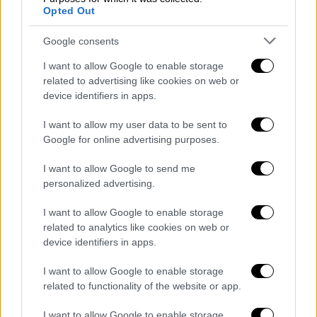
δέντρο ξεριζώθηκε, ενώ το αυτοκίνητο
Opted Out
ανατράπηκε και κατέληξε ανάποδα, πλήρως
Google consents
κατεστραμμένο.
I want to allow Google to enable storage
Παρά τη σφοδρότητα του ατυχήματος και
related to advertising like cookies on web or
την εικόνα διάλυσης του οχήματος, τα
device identifiers in apps.
συστήματα ασφαλείας λειτούργησαν
I want to allow my user data to be sent to
υποδειγματικά, με τους δύο επιβαίνοντες να
Google for online advertising purposes.
βγαίνουν μόνοι τους από το αυτοκίνητο
χωρίς τον παραμικρό τραυματισμό. Οι
I want to allow Google to send me
personalized advertising.
διοργανωτές επιβεβαίωσαν άμεσα ότι δεν
αντιμετωπίζουν κάποιο πρόβλημα με την
I want to allow Google to enable storage
υγεία τους.
related to analytics like cookies on web or
device identifiers in apps.
Το ατύχημα έβαλε πρόωρο τέλος στην
παρουσία του Φερστάπεν στο βελγικό ράλι,
I want to allow Google to enable storage
related to functionality of the website or app.
όπου συμμετείχε στο πλαίσιο της
περιορισμένης, αλλά σταθερής ενασχόλησής
I want to allow Google to enable storage