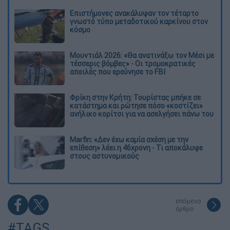
Επιστήμονες ανακάλυψαν τον τέταρτο
γνωστό τύπο μεταδοτικού καρκίνου στον
κόσμο
Μουντιάλ 2026: «Θα ανατινάξω τον Μέσι με
τέσσερις βόμβες» - Οι τρομοκρατικές
απειλές που ερεύνησε το FBI
Φρίκη στην Κρήτη: Τουρίστας μπήκε σε
κατάστημα και ρώτησε πόσο «κοστίζει»
ανήλικο κορίτσι για να ασελγήσει πάνω του
Marfin: «Δεν έχω καμία σχέση με την
επίθεση» λέει η 46χρονη - Τι αποκάλυψε
στους αστυνομικούς
επόμενο
άρθρο
#TAGS