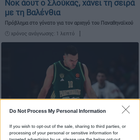
Νοκ άουτ ο Σλούκας, χάνει τη σειρά
με τη Βαλένθια
Πρόβλημα στο γόνατο για τον αρχηγό του Παναθηναϊκού
🕛 χρόνος ανάγνωσης: 1 λεπτό ┋
Do Not Process My Personal Information
If you wish to opt-out of the sale, sharing to third parties, or
Κώστας Σλούκας (ΔΗΜΗΤΡΗΣ ΜΠΙΡΝΤΑΧΑΣ/ EUROKINISSI)
processing of your personal or sensitive information for
targeted advertising by us, please use the below opt-out