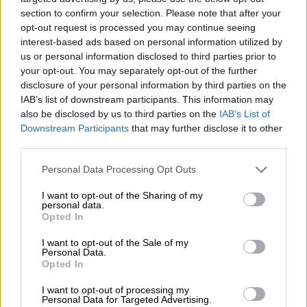
section to confirm your selection. Please note that after your
Προσθέστε το ΕΘΝΟΣ στη Google
opt-out request is processed you may continue seeing
interest-based ads based on personal information utilized by
Τεράστιο πλήγμα υπέστη ο
Παναθηναϊκός
us or personal information disclosed to third parties prior to
πριν από τις κρίσιμες μάχες με τη
your opt-out. You may separately opt-out of the further
disclosure of your personal information by third parties on the
Βαλένθια
για τα playoffs της
Euroleague
IAB’s list of downstream participants. This information may
καθώς ο
Κώστας Σλούκας
τέθηκε νοκ άουτ
also be disclosed by us to third parties on the
IAB’s List of
απ' τα παιχνίδια με την ισπανική ομάδα.
Downstream Participants
that may further disclose it to other
third parties.
ΔΙΑΒΑΣΤΕ ΕΠΙΣΗΣ
Please note that this website/app uses one or more Google
Personal Data Processing Opt Outs
services and may gather and store information including but
Αθλητισμός
|
26.04.2026 09:30
not limited to your visit or usage behaviour. You may click to
I want to opt-out of the Sharing of my
personal data.
grant or deny consent to Google and its third-party tags to
Ανάλυση πριν από τα playoffs της
Opted In
use your data for below specified purposes in below Google
Euroleague: Η «παραδοσιακή» μάχη
consent section.
I want to opt-out of the Sale of my
του Ολυμπιακού με τη Μονακό και η
Personal Data.
Opted In
«σταχτοπούτα» Βαλένθια στον δρόμο
του Παναθηναϊκό
I want to opt-out of processing my
Personal Data for Targeted Advertising.