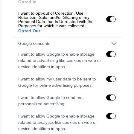
Opted In
I want to opt-out of Collection, Use,
Retention, Sale, and/or Sharing of my
Ο Έλληνας γκαρντ ένιωσε έντονες
Personal Data that Is Unrelated with the
Purposes for which it was collected.
ενοχλήσεις κατά τη διάρκεια της
Opted Out
προπόνησης και υποβλήθηκε άμεσα σε
εξετάσεις. Τα αποτελέσματα επιβεβαίωσαν
Google consents
το χειρότερο σενάριο, καθώς διαπιστώθηκε
I want to allow Google to enable storage
ρήξη στον έξω μηνίσκο του αριστερού
related to advertising like cookies on web or
γόνατος, ένας τραυματισμός που απαιτεί
device identifiers in apps.
χειρουργική αποκατάσταση.
I want to allow my user data to be sent to
Google for online advertising purposes.
Η απουσία του Σλούκα συνιστά τεράστιο
πλήγμα για τον Παναθηναϊκό σε μια χρονική
I want to allow Google to send me
συγκυρία όπου η ομάδα μπαίνει στην πιο
personalized advertising.
απαιτητική φάση της χρονιάς. Ο έμπειρος
I want to allow Google to enable storage
διεθνής αποτελεί κομβικό παράγοντα στο
related to analytics like cookies on web or
παιχνίδι του Παναθηναϊκού, ιδίως όταν η
device identifiers in apps.
μπάλα... καίει.