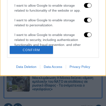
I want to allow Google to enable storage
Διαβάστε ακόμη
related to functionality of the website or app.
Βοιωτία: Κλείνει το αιολικό πάρκο από
I want to allow Google to enable storage
όπου ξεκίνησε η φωτιά - Στο στόχαστρο
related to personalization.
όλα τα έργα του συλληφθέντα δημάρχου
I want to allow Google to enable storage
Σοκαριστικό βίντεο από το τροχαίο στις
related to security, including authentication
Σέρρες που σκοτώθηκαν μητέρα και γιος:
functionality and fraud prevention, and other
Το ΙΧ πέφτει πάνω στο φορτηγό
user protection.
CONFIRM
Ο Ερυθρός Σταυρός έσβησε βίντεο για το
προσφυγικό ταξίδι του 26χρονου
κατηγορούμενου για τη δολοφονία της
Data Deletion
Data Access
Privacy Policy
Ελίζαμπεθ
Νέα κλιμάκωση: Η Μόσχα δείχνει «άμεση
εμπλοκή» του ΝΑΤΟ σε επιθέσεις σε
ρωσικό έδαφος - Τα ονόματα και ο
«εγκέφαλος»