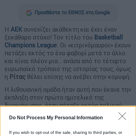
Προσθέστε το ΕΘΝΟΣ στη Google
Η
ΑΕΚ
συνεχίζει ακάθεκτη και έχει έναν
ξεκάθαρο στόχο! Τον τίτλο του
Basketball
Champions League
. Οι «κιτρινόμαυροι» έχουν
πετάξει εκτός το ένα φαβορί μετά το άλλο
και είναι πλέον μια… ανάσα από το τέταρτο
ευρωπαϊκό τρόπαιο της ιστορίας τους, όμως
η
Ρίτας
θέλει επίσης να ανέβει στην κορυφή.
Η λιθουανική ομάδα ήταν αυτή που έκανε την
έκπληξη στον πρώτο ημιτελικό της
διοργάνωσης, όταν πέταξε εκτός τελικού
την
Τενερίφη
. Η Ρίτας έπαιξε σκληρή άμυνα
Do Not Process My Personal Information
και πήγε το ματς στην αθλητικότητα, με
τους Ισπανούς να μην μπορούν να
If you wish to opt-out of the sale, sharing to third parties, or