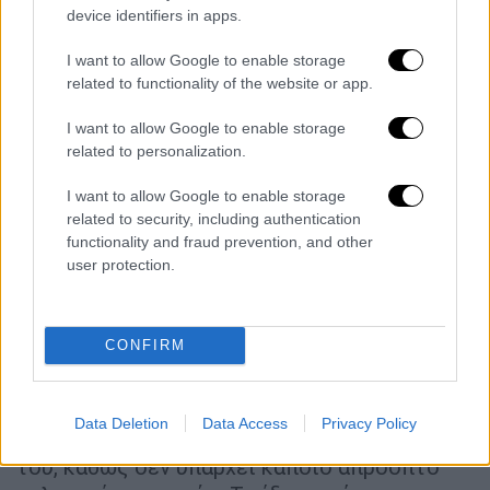
τους φίλους της ομάδας! Έτσι έχουν δοθεί
device identifiers in apps.
περισσότερα εισιτήρια στην
Ένωση
και
μάλιστα έχουν προγραμματιστεί απευθείας
I want to allow Google to enable storage
related to functionality of the website or app.
πτήσεις τσάρτερ για την ισπανική πόλη, την
ώρα που υπολογίζεται να βρεθούν στην
I want to allow Google to enable storage
Μπανταλόνα
περίπου
1500 φίλαθλοι
της
related to personalization.
Ένωσης.
I want to allow Google to enable storage
related to security, including authentication
𝐇𝐈𝐒𝐓𝐎𝐑𝐘 𝐈𝐍 𝐓𝐇𝐄 𝐌𝐀𝐊𝐈𝐍𝐆. Who
functionality and fraud prevention, and other
will go all the way? 🏆
#BasketballCL
user protection.
pic.twitter.com/UpqvYvErRR
— Basketball Champions League
CONFIRM
(@BasketballCL)
May 8, 2026
Στο αγωνιστικό κομμάτι ο
Ντράγκαν
Σάκοτα
Data Deletion
Data Access
Privacy Policy
μπορεί να υπολογίζει σε όλους τους παίκτες
του, καθώς δεν υπάρχει κάποιο απρόοπτο