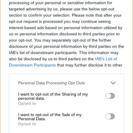
ακολουθήσουν σε αυτόν τον ρυθμό. Έτσι
processing of your personal or sensitive information for
σφράγισε πρώτη το εισιτήριο της
για τον
targeted advertising by us, please use the below opt-out
μεγάλο τελικό.
section to confirm your selection. Please note that after your
opt-out request is processed you may continue seeing
interest-based ads based on personal information utilized by
ΔΙΑΒΑΣΤΕ ΕΠΙΣΗΣ
us or personal information disclosed to third parties prior to
your opt-out. You may separately opt-out of the further
Αθλητισμός
|
07.05.2026 23:51
disclosure of your personal information by third parties on the
IAB’s list of downstream participants. This information may
Και ξανά θα γίνει Βασίλισσα! Η ΑΕΚ
also be disclosed by us to third parties on the
IAB’s List of
σάρωσε τη Μάλαγα και θα
Downstream Participants
that may further disclose it to other
διεκδικήσει το BCL απέναντι στη
third parties.
Ρίτας
Please note that this website/app uses one or more Google
Personal Data Processing Opt Outs
services and may gather and store information including but
not limited to your visit or usage behaviour. You may click to
I want to opt-out of the Sharing of my
Αθλητισμός
|
08.05.2026 23:16
personal data.
grant or deny consent to Google and its third-party tags to
Η Βαλένθια νίκησε ξανά τον
Opted In
use your data for below specified purposes in below Google
Παναθηναϊκό στο ΟΑΚΑ και η
consent section.
I want to opt-out of the Sale of my
πρόκριση στο Final Four θα κριθεί σε
Personal Data.
Opted In
πέμπτο ματς στην Ισπανία