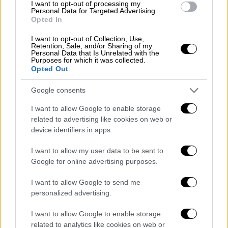
I want to opt-out of processing my
Personal Data for Targeted Advertising.
Opted In
Η
ΑΕΚ
μετά την σπουδαία πρόκριση κόντρα
I want to opt-out of Collection, Use,
Retention, Sale, and/or Sharing of my
στη
Μπανταλόνα
στα προημιτελικά, πέταξε
Personal Data that Is Unrelated with the
Purposes for which it was collected.
εκτός και την
Μάλαγα
του… τριπλάσιου
Opted Out
μπάτζετ. Η ομάδα του
Ντράγκαν
Σάκοτα
ήταν σε εξαιρετική βραδιά και απέκλεισε
Google consents
από τον τελικό την κάτοχο των δύο
I want to allow Google to enable storage
τελευταίων διοργανώσεων! Έτσι η Ένωση με
related to advertising like cookies on web or
τη δική της σειρά έκλεισε τη θέση της για
device identifiers in apps.
τον τελικό, ο οποίος αναμένεται να έχει…
I want to allow my user data to be sent to
κιτρινόμαυρο χρώμα.
Google for online advertising purposes.
Η
«Palau Municipal d'Esports»
προφανώς και
I want to allow Google to send me
θα είναι γεμάτη στον αποψινό τελικό. Ο
personalized advertising.
κόσμος της
ΑΕΚ
έδωσε δυναμικό παρών
I want to allow Google to enable storage
στον ημιτελικό, όμως η πρόκριση «ζέστανε»
related to analytics like cookies on web or