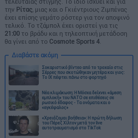
τελευταίας στιγμής. Το ίδιο ισχύει και για
την
Ρίτας
, μιας και ο Γκιέντριους Ζιμπένας
έχει επίσης γεμάτο ρόστερ για τον αποψινό
τελικό. Το τζάμπολ έχει οριστεί για τις
21:00
το βράδυ και η τηλεοπτική μετάδοση
θα γίνει από το
Cosmote
Sports
4
.
Διαβάστε ακόμη
Σοκαριστικό βίντεο από το τροχαίο στις
Σέρρες που σκοτώθηκαν μητέρα και γιος:
Το ΙΧ πέφτει πάνω στο φορτηγό
Νέα κλιμάκωση: Η Μόσχα δείχνει «άμεση
εμπλοκή» του ΝΑΤΟ σε επιθέσεις σε
ρωσικό έδαφος - Τα ονόματα και ο
«εγκέφαλος»
«Χρειάζομαι βοήθεια»: Η πρώτη δήλωση
του Πέρεζ Χίλτον μετά τον live
αυτοτραυματισμό στο TikTok