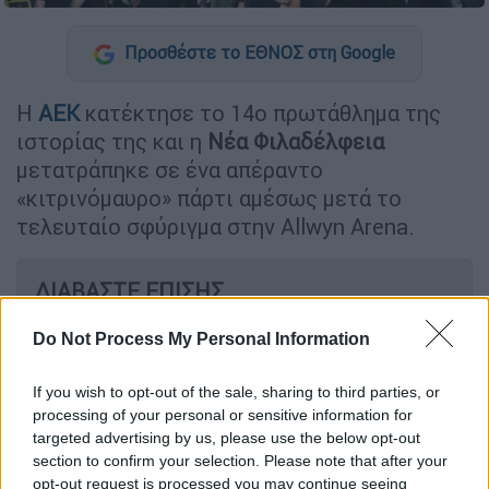
Προσθέστε το ΕΘΝΟΣ στη Google
Η
ΑΕΚ
κατέκτησε το 14ο πρωτάθλημα της
ιστορίας της και η
Νέα Φιλαδέλφεια
μετατράπηκε σε ένα απέραντο
«κιτρινόμαυρο» πάρτι αμέσως μετά το
τελευταίο σφύριγμα στην Allwyn Arena.
ΔΙΑΒΑΣΤΕ ΕΠΙΣΗΣ
Αθλητισμός
|
10.05.2026 21:34
Do Not Process My Personal Information
Γκολ ο Ζοάο Μάριο στο 93 και η ΑΕΚ
πρωταθλήτρια Ελλάδας για το 2026!
If you wish to opt-out of the sale, sharing to third parties, or
processing of your personal or sensitive information for
targeted advertising by us, please use the below opt-out
section to confirm your selection. Please note that after your
opt-out request is processed you may continue seeing