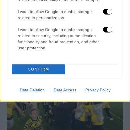
I want to allow Google to enable storage
related to personalization.
Καπνογόνα, συνθήματα και αποθέωση
συνέθεσαν το σκηνικό στη Νέα Φιλαδέλφεια,
I want to allow Google to enable storage
με τους παίκτες της ομάδας να γιορτάζουν
related to security, including authentication
μαζί με τον κόσμο μία από τις πιο μεγάλες
functionality and fraud prevention, and other
user protection.
βραδιές των τελευταίων ετών για τον
σύλλογο.
CONFIRM
Data Deletion
Data Access
Privacy Policy