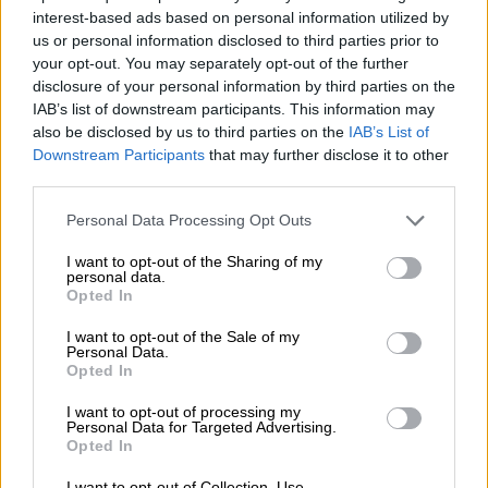
Η Ένωση επικράτησε με μεγάλη ανατροπή
interest-based ads based on personal information utilized by
του Παναθηναϊκού και «σφράγισε» την
us or personal information disclosed to third parties prior to
your opt-out. You may separately opt-out of the further
επιστροφή της στην κορυφή του ελληνικού
disclosure of your personal information by third parties on the
ποδοσφαίρου, με τον κόσμο της ομάδας να
IAB’s list of downstream participants. This information may
δημιουργεί εκρηκτική ατμόσφαιρα τόσο
also be disclosed by us to third parties on the
IAB’s List of
κατά τη διάρκεια του αγώνα όσο και μετά τη
Downstream Participants
that may further disclose it to other
third parties.
λήξη.
Please note that this website/app uses one or more Google
Personal Data Processing Opt Outs
services and may gather and store information including but
not limited to your visit or usage behaviour. You may click to
I want to opt-out of the Sharing of my
personal data.
grant or deny consent to Google and its third-party tags to
Opted In
use your data for below specified purposes in below Google
consent section.
I want to opt-out of the Sale of my
Personal Data.
Opted In
I want to opt-out of processing my
Personal Data for Targeted Advertising.
Opted In
I want to opt-out of Collection, Use,