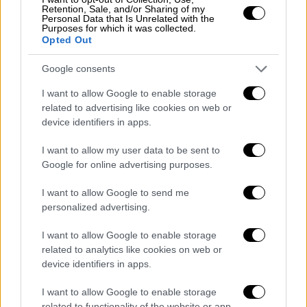
Με το τέλος της αναμέτρησης επικράτησε
Retention, Sale, and/or Sharing of my
Personal Data that Is Unrelated with the
πανδαιμόνιο στο γήπεδο. Πολλοί φίλοι της
Purposes for which it was collected.
Opted Out
ΑΕΚ μπήκαν στον αγωνιστικό χώρο για να
πανηγυρίσουν μαζί με τους ποδοσφαιριστές
Google consents
και το τεχνικό επιτελείο την κατάκτηση του
I want to allow Google to enable storage
τίτλου. Ο ιδιοκτήτης της ομάδας Μάριος
related to advertising like cookies on web or
Ηλιόπουλος ήταν κεντρικό πρόσωπο στο
device identifiers in apps.
πανηγυρικό κλίμα γιορτάζοντας κι αυτός τον
πρώτο του τίτλο στο τιμόνι της Ένωσης.
I want to allow my user data to be sent to
Google for online advertising purposes.
I want to allow Google to send me
personalized advertising.
I want to allow Google to enable storage
related to analytics like cookies on web or
device identifiers in apps.
I want to allow Google to enable storage
related to functionality of the website or app.