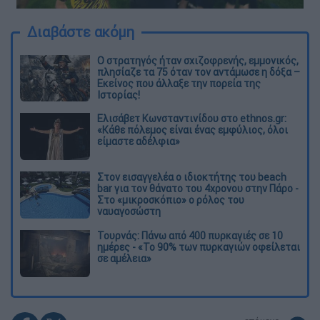
Διαβάστε ακόμη
O στρατηγός ήταν σχιζοφρενής, εμμονικός,
πλησίαζε τα 75 όταν τον αντάμωσε η δόξα –
Εκείνος που άλλαξε την πορεία της
Ιστορίας!
Ελισάβετ Κωνσταντινίδου στο ethnos.gr:
«Κάθε πόλεμος είναι ένας εμφύλιος, όλοι
είμαστε αδέλφια»
Στον εισαγγελέα ο ιδιοκτήτης του beach
bar για τον θάνατο του 4χρονου στην Πάρο -
Στο «μικροσκόπιο» ο ρόλος του
ναυαγοσώστη
Τουρνάς: Πάνω από 400 πυρκαγιές σε 10
ημέρες - «Το 90% των πυρκαγιών οφείλεται
σε αμέλεια»