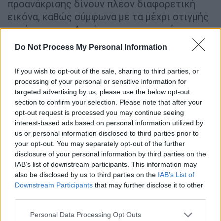
προανάκρισης δίνουν πλέον διαφορετική
εικόνα, καθώς σύμφωνα με τα μέχρι στιγμής
ευρήματα των Αρχών, ο τραυματισμός της
δεν φαίνεται να οφείλεται σε απλή πτώση,
Do Not Process My Personal Information
αλλά σε
παράσυρση από το ίδιο το όχημα
.
If you wish to opt-out of the sale, sharing to third parties, or
processing of your personal or sensitive information for
ΔΙΑΒΑΣΤΕ ΕΠΙΣΗΣ
targeted advertising by us, please use the below opt-out
section to confirm your selection. Please note that after your
Ελλάδα
|
10.05.2026 19:55
opt-out request is processed you may continue seeing
«Είστε εγκληματίες»: Έκαψαν το
interest-based ads based on personal information utilized by
αυτοκίνητο πολίτη που κατήγγειλε
us or personal information disclosed to third parties prior to
κακοποιήσεις ζώων στη Λέσβο
your opt-out. You may separately opt-out of the further
disclosure of your personal information by third parties on the
IAB’s list of downstream participants. This information may
Ελλάδα
|
10.05.2026 21:35
also be disclosed by us to third parties on the
IAB’s List of
Εντυπωσιακό airshow της Πολεμικής
Downstream Participants
that may further disclose it to other
third parties.
Αεροπορίας: Rafale, F-16 και
Phantoms «έσκισαν» τον ουρανό
Please note that this website/app uses one or more Google
Personal Data Processing Opt Outs