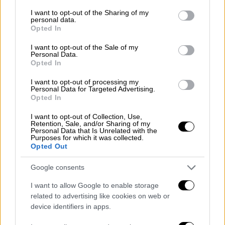
services and may gather and store information including but
not limited to your visit or usage behaviour. You may click to
I want to opt-out of the Sharing of my
personal data.
grant or deny consent to Google and its third-party tags to
Opted In
use your data for below specified purposes in below Google
Το περιστατικό σημειώθηκε το
απόγευμα
consent section.
I want to opt-out of the Sale of my
του Σαββάτου
στην περιοχή της
Personal Data.
Opted In
Παντάνασσας
, στην περιφερειακή οδό
Παντάνασσας – Ροδιάς. Διερχόμενοι οδηγοί
I want to opt-out of processing my
Personal Data for Targeted Advertising.
ενημέρωσαν τους αστυνομικούς του Α.Τ.
Opted In
Μαλεβιζίου για μια αιμόφυρτη γυναίκα που
βρισκόταν στο οδόστρωμα και έχρηζε
I want to opt-out of Collection, Use,
Retention, Sale, and/or Sharing of my
άμεσης βοήθειας.
Personal Data that Is Unrelated with the
Purposes for which it was collected.
Opted Out
Αστυνομικοί που έσπευσαν στο σημείο
εντόπισαν τη
γυναίκα τραυματισμένη στο
Google consents
κεφάλι
. Λίγο αργότερα παρελήφθη από
I want to allow Google to enable storage
ασθενοφόρο του ΕΚΑΒ και μεταφέρθηκε στο
related to advertising like cookies on web or
εφημερεύον νοσοκομείο, όπου εισήχθη για
device identifiers in apps.
εξετάσεις και παρακολούθηση στη