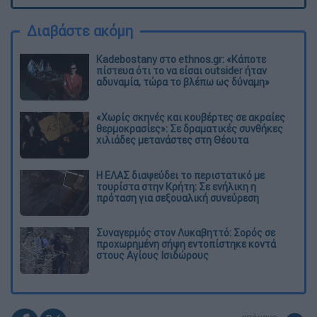
Διαβάστε ακόμη
Kadebostany στο ethnos.gr: «Κάποτε
πίστευα ότι το να είσαι outsider ήταν
αδυναμία, τώρα το βλέπω ως δύναμη»
«Χωρίς σκηνές και κουβέρτες σε ακραίες
θερμοκρασίες»: Σε δραματικές συνθήκες
χιλιάδες μετανάστες στη Θέουτα
Η ΕΛΑΣ διαψεύδει το περιστατικό με
τουρίστα στην Κρήτη: Σε ενήλικη η
πρόταση για σεξουαλική συνεύρεση
Συναγερμός στον Λυκαβηττό: Σορός σε
προχωρημένη σήψη εντοπίστηκε κοντά
στους Αγίους Ισιδώρους