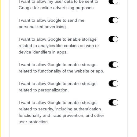
I want to allow my user data to be sent to
Νευροχειρουργική Κλινική.
Google for online advertising purposes.
Σύμφωνα με αστυνομικές πηγές, στο
σημείο
I want to allow Google to send me
βρισκόταν και ο σύζυγός της
, ο οποίος
personalized advertising.
σύμφωνα με την αρχική του
εκδοχή
ανέφερε
στους αστυνομικούς ότι η γυναίκα ήταν
I want to allow Google to enable storage
related to analytics like cookies on web or
συνοδηγός στο αυτοκίνητο και ότι, ενώ το
device identifiers in apps.
όχημα βρισκόταν σε κίνηση,
άνοιξε η πόρτα
του συνοδηγού με αποτέλεσμα να πέσει στο
I want to allow Google to enable storage
οδόστρωμα
.
related to functionality of the website or app.
I want to allow Google to enable storage
Ωστόσο, η εικόνα αυτή φαίνεται να
related to personalization.
ανατρέπεται από τα στοιχεία που
συγκεντρώθηκαν από την ΕΛ.ΑΣ. στη
I want to allow Google to enable storage
συνέχεια. Από την προανάκριση προκύπτει
related to security, including authentication
functionality and fraud prevention, and other
ότι η γυναίκα φέρεται να παρασύρθηκε από
user protection.
το όχημα, στοιχείο που πλέον βρίσκεται στο
επίκεντρο της έρευνας των αρχών.