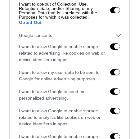
I want to opt-out of Collection, Use,
Retention, Sale, and/or Sharing of my
Μήπως τελικά
δεν ωριμάζουμε τόσο όσο
Personal Data that Is Unrelated with the
Purposes for which it was collected.
νομίζουμε
; Μήπως απλώς μαθαίνουμε να
Opted Out
κρύβουμε καλύτερα τις εμμονές μας; Ή
Google consents
μήπως ο αθλητισμός είναι από τα τελευταία
μέρη όπου ο άνθρωπος επιτρέπει στον
I want to allow Google to enable storage
εαυτό του να
παραμένει παιδί
; Και εδώ
related to advertising like cookies on web or
device identifiers in apps.
αποδεκτές όλες οι προσεγγίσεις.
I want to allow my user data to be sent to
Γιατί εκείνο το παιδί που
φώναζε στην
Google for online advertising purposes.
τηλεόραση
, που πίστευε ότι «φέτος είναι η
χρονιά μας», που ένιωθε αδικημένο από έναν
I want to allow Google to send me
διαιτητή,
δεν εξαφανίζεται πραγματικά
personalized advertising.
ποτέ
. Απλώς φοράει πουκάμισο, πληρώνει
I want to allow Google to enable storage
λογαριασμούς και προσπαθεί να δείχνει πιο
related to analytics like cookies on web or
σοβαρό.
device identifiers in apps.
Κάπου ανάμεσα στις υποχρεώσεις, στις
I want to allow Google to enable storage