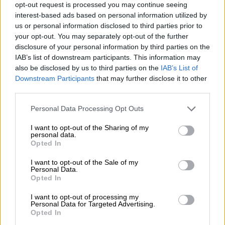
opt-out request is processed you may continue seeing
Υπάρχουν άνθρωποι που στα 25 τους
interest-based ads based on personal information utilized by
πήγαιναν στο γήπεδο για την παρέα και στα
us or personal information disclosed to third parties prior to
50 τους
ζουν και αναπνέουν για την ομάδα
your opt-out. You may separately opt-out of the further
τους
περισσότερο από ποτέ. Άνθρωποι που
disclosure of your personal information by third parties on the
IAB’s list of downstream participants. This information may
κάποτε μπορούσαν να δεχθούν μια ήττα και
also be disclosed by us to third parties on the
IAB’s List of
τώρα
χαλάει ολόκληρη η εβδομάδα τους
από
Downstream Participants
that may further disclose it to other
ένα λάθος σφύριγμα. Που ενώ εξωτερικά
third parties.
δηλώνουν «σιγά μωρέ, αυτά είναι για τα
Please note that this website/app uses one or more Google
Personal Data Processing Opt Outs
παιδιά», μέσα τους
θυμώνουν ακόμα όταν
services and may gather and store information including but
βλέπουν τον αντίπαλο
να πανηγυρίζει.
not limited to your visit or usage behaviour. You may click to
I want to opt-out of the Sharing of my
personal data.
grant or deny consent to Google and its third-party tags to
Opted In
Κι εκεί αρχίζει το ενδιαφέρον. Εκεί
αρχίζει η
use your data for below specified purposes in below Google
«μπάλα»
, που ενίοτε έχει πιο πολύ
consent section.
I want to opt-out of the Sale of my
Personal Data.
ενδιαφέρον στο καφενείο, στο διάλειμμα
Opted In
από τη δουλειά ή σε ένα οικογενειακό
τραπέζι που ξαφνικά από κινητό χασμουρητό
I want to opt-out of processing my
Personal Data for Targeted Advertising.
μετατρέπεται σε πεδίο μάχης,
παρά στο
Opted In
γήπεδο καθαυτό
.