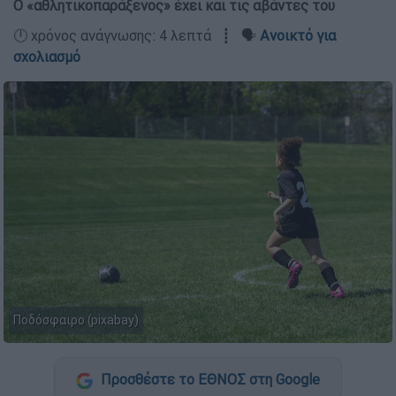
Ο «αθλητικοπαράξενος» έχει και τις αβάντες του
🕛 χρόνος ανάγνωσης: 4 λεπτά ┋ 🗣️
Ανοικτό για
σχολιασμό
Ποδόσφαιρο (pixabay)
Προσθέστε το ΕΘΝΟΣ στη Google