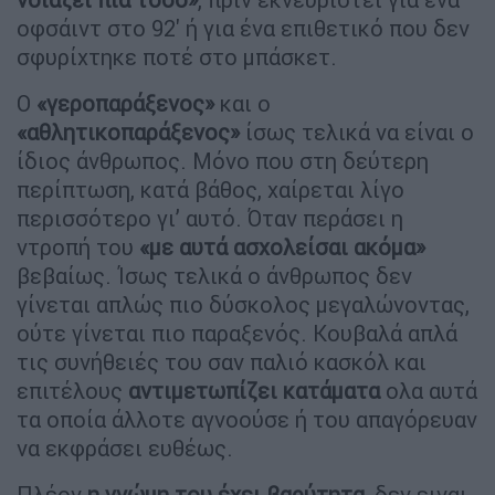
οφσάιντ στο 92' ή για ένα επιθετικό που δεν
σφυρίχτηκε ποτέ στο μπάσκετ.
Ο
«γεροπαράξενος»
και ο
«αθλητικοπαράξενος»
ίσως τελικά να είναι ο
ίδιος άνθρωπος. Μόνο που στη δεύτερη
περίπτωση, κατά βάθος, χαίρεται λίγο
περισσότερο γι’ αυτό. Όταν περάσει η
ντροπή του
«με αυτά ασχολείσαι ακόμα»
βεβαίως. Ίσως τελικά ο άνθρωπος δεν
γίνεται απλώς πιο δύσκολος μεγαλώνοντας,
ούτε γίνεται πιο παραξενός. Κουβαλά απλά
τις συνήθειές του σαν παλιό κασκόλ και
επιτέλους
αντιμετωπίζει κατάματα
ολα αυτά
τα οποία άλλοτε αγνοούσε ή του απαγόρευαν
να εκφράσει ευθέως.
Πλέον
η γνώμη του έχει βαρύτητα
, δεν ειναι