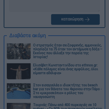
καταχώρηση
Διαβάστε ακόμη
O στρατηγός ήταν σχιζοφρενής, εμμονικός,
πλησίαζε τα 75 όταν τον αντάμωσε η δόξα –
Εκείνος που άλλαξε την πορεία της
Ιστορίας!
Ελισάβετ Κωνσταντινίδου στο ethnos.gr:
«Κάθε πόλεμος είναι ένας εμφύλιος, όλοι
είμαστε αδέλφια»
Στον εισαγγελέα ο ιδιοκτήτης του beach
bar για τον θάνατο του 4χρονου στην Πάρο -
Στο «μικροσκόπιο» ο ρόλος του
ναυαγοσώστη
Τουρνάς: Πάνω από 400 πυρκαγιές σε 10
ημέρες - «Το 90% των πυρκαγιών οφείλεται