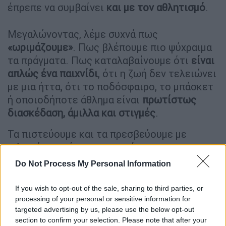
έπρεπε να συμβαίνει
και με τον αθλητισμό
.
Μεγαλώνοντας, λέμε συχνά πως
«ωριμάζουμε»
. Πως βλέπουμε πιο ψύχραιμα
τα πράγματα. Πως καταλαβαίνουμε ότι
είναι
απλώς ένα παιχνίδι
, ότι η ζωή δεν τελειώνει
με μια ήττα, ότι το ποδόσφαιρο, το μπάσκετ
ή οποιοδήποτε άθλημα είναι
πρωτίστως
διασκέδαση, άμιλλα και στιγμές
.
Τα πιστεύουμε και τα πρεσβεύουμε με
ειλικρίνεια μέχρι τη στιγμή που
η
πραγματικότητα μπαίνει στη μέση
. Γιατί η
Do Not Process My Personal Information
αλήθεια, πολλές φορές,
είναι διαφορετική
.
Και ίσως λίγο πιο αστεία. Ή λίγο πιο
If you wish to opt-out of the sale, sharing to third parties, or
ανθρώπινη. Αποδεκτές και οι δυο
processing of your personal or sensitive information for
targeted advertising by us, please use the below opt-out
προσεγγίσεις.
section to confirm your selection. Please note that after your