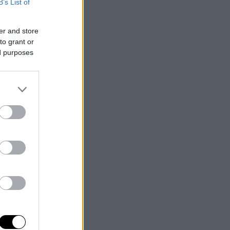
B’s List of
er and store
to grant or
ed purposes