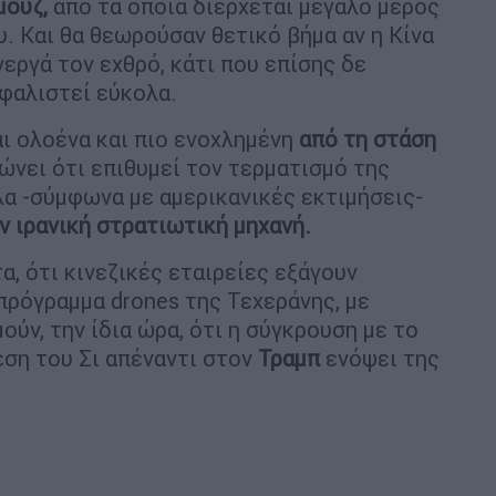
μούζ,
από τα οποία διέρχεται μεγάλο μέρος
. Και θα θεωρούσαν θετικό βήμα αν η Κίνα
εργά τον εχθρό, κάτι που επίσης δε
σφαλιστεί εύκολα.
ι ολοένα και πιο ενοχλημένη
από τη στάση
νει ότι επιθυμεί τον τερματισμό της
λα -σύμφωνα με αμερικανικές εκτιμήσεις-
ν ιρανική στρατιωτική μηχανή.
α, ότι κινεζικές εταιρείες εξάγουν
 πρόγραμμα drones της Τεχεράνης, με
ύν, την ίδια ώρα, ότι η σύγκρουση με το
έση του Σι απέναντι στον
Τραμπ
ενόψει της