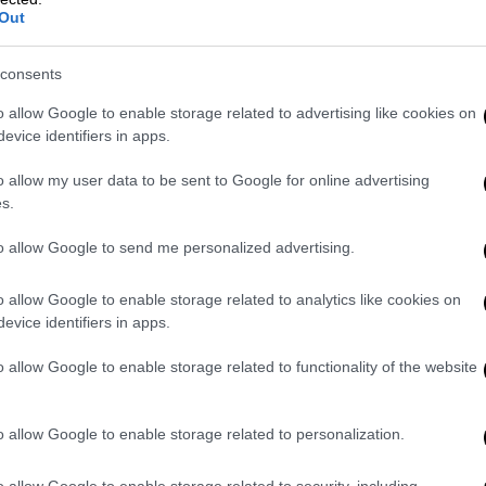
Out
ς το καθοριστικό πεδίο ανταγωνισμού του
αι όχι πολύ.
consents
 Πεκίνο σχετικά με τις
δικλείδες ασφαλείας
o allow Google to enable storage related to advertising like cookies on
evice identifiers in apps.
 και
με κάθε τρόπο να διατηρήσει ανοιχτούς
o allow my user data to be sent to Google for online advertising
s.
σδοκίες όσον αφορά τον έλεγχο των
όπλων
το καλύτερο αποτρεπτικό μέσο είναι η
to allow Google to send me personalized advertising.
την υπολογιστική ισχύ.
o allow Google to enable storage related to analytics like cookies on
εις σχετικά με την υπεύθυνη διαχείριση -
evice identifiers in apps.
ικά του συμφέροντα χωρίς να λαμβάνει υπόψη
o allow Google to enable storage related to functionality of the website
o allow Google to enable storage related to personalization.
ς
Ταϊβάν
. Ο Σι θέλει δικαίωμα βέτο στις
o allow Google to enable storage related to security, including