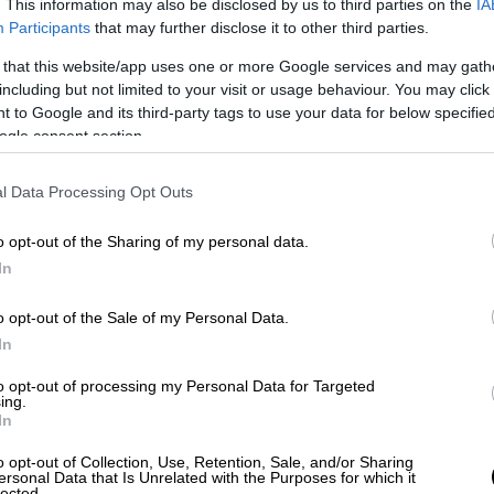
αι η Αμερική απέφυγε να επιβάλει
. This information may also be disclosed by us to third parties on the
IA
γές στην Κίνα.
Participants
that may further disclose it to other third parties.
 that this website/app uses one or more Google services and may gath
αι των ΗΠΑ
including but not limited to your visit or usage behaviour. You may click 
 to Google and its third-party tags to use your data for below specifi
λλοί και από τις δύο πλευρές πιστεύουν ότι
ogle consent section.
 λύση -
η οικονομική σύγκρουση πλήρους
στόσο, η
εκεχειρία
δεν βασίζεται στην
l Data Processing Opt Outs
ευρές εργάζονται για να μειώσουν την
 να προχωρήσει στους προηγμένους
o opt-out of the Sharing of my personal data.
In
ις εξαγωγές της, ώστε να μπορεί να
αγορά. Η Αμερική προσπαθεί να σπάσει την
o opt-out of the Sale of my Personal Data.
ες γαίες.
In
 κίνητρο για να συνεργαστεί και ελπίζει να
to opt-out of processing my Personal Data for Targeted
ια αγορά περισσότερων γεωργικών
ing.
In
Σι έχει δώσει ξανά αυτή την υπόσχεση στο
δεν έχουν ανακτήσει ποτέ το χαμένο
o opt-out of Collection, Use, Retention, Sale, and/or Sharing
ersonal Data that Is Unrelated with the Purposes for which it
lected.