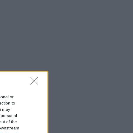
sonal or
ection to
ou may
 personal
out of the
 downstream