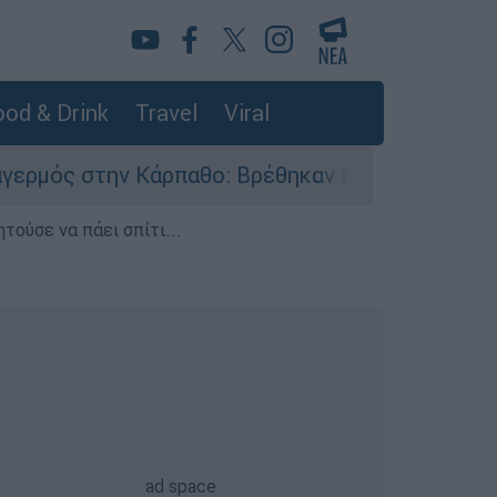
od & Drink
Travel
Viral
ην Κάρπαθο: Βρέθηκαν παλιά πυρομαχικά στο Αρ
τούσε να πάει σπίτι...