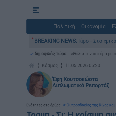
Πολιτική
Οικονομία
Ε
νατο του 4χρονου στην Πάρο - Στο «μικροσκόπιο
BREAKING NEWS:
δημοφιλές τώρα:
«Θέλω τον πατέρα μου»:
┋
Κόσμος
┋
11.05.2026 06:20
Έφη Κουτσοκώστα
Διπλωματικό Ρεπορτάζ
Ενότητες στο άρθρο:
📌 Οι προσδοκίες της Κίνας και
Τραμπ - Σι: Η κρίσιμη σ