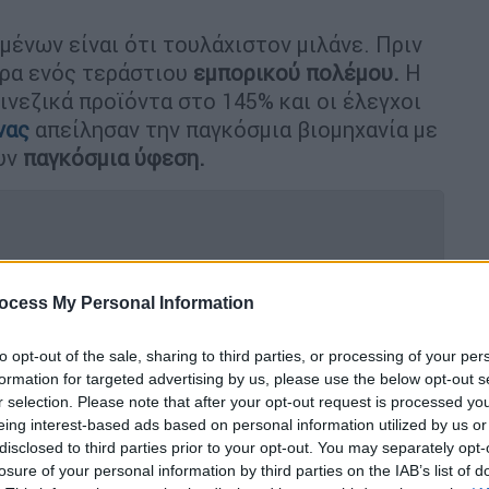
ένων είναι ότι τουλάχιστον μιλάνε. Πριν
υρα ενός τεράστιου
εμπορικού πολέμου.
Η
ινεζικά προϊόντα στο 145% και οι έλεγχοι
νας
απείλησαν την παγκόσμια βιομηχανία με
ουν
παγκόσμια ύφεση.
 απορρίπτει κατηγορηματικά την
ocess My Personal Information
άδεκτη»
to opt-out of the sale, sharing to third parties, or processing of your per
formation for targeted advertising by us, please use the below opt-out s
r selection. Please note that after your opt-out request is processed y
eing interest-based ads based on personal information utilized by us or
α μια εκεχειρία, η οποία συμφωνήθηκε τον
disclosed to third parties prior to your opt-out. You may separately opt-
ς μείωσαν τους δασμούς, η
Κίνα
ξεκίνησε
losure of your personal information by third parties on the IAB’s list of