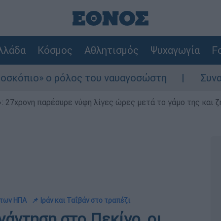
λλάδα
Κόσμος
Αθλητισμός
Ψυχαγωγία
Fo
» ο ρόλος του ναυαγοσώστη
Συναγερμός στ
 27χρονη παρέσυρε νύφη λίγες ώρες μετά το γάμο της και ζη
 των ΗΠΑ
📌 Ιράν και Ταΐβάν στο τραπέζι
υνάντηση στο Πεκίνο, οι