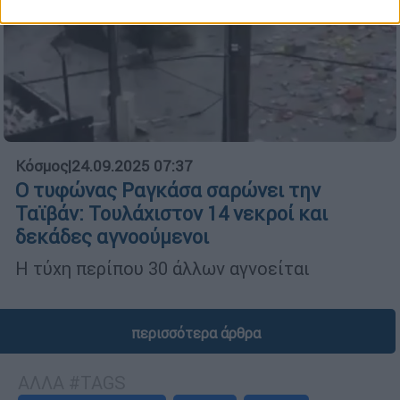
Κόσμος
|
24.09.2025 07:37
Ο τυφώνας Ραγκάσα σαρώνει την
Ταϊβάν: Τουλάχιστον 14 νεκροί και
δεκάδες αγνοούμενοι
H τύχη περίπου 30 άλλων αγνοείται
περισσότερα άρθρα
ΑΛΛΑ #TAGS