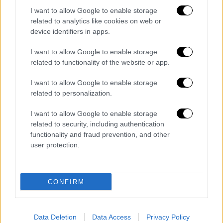
I want to allow Google to enable storage
related to analytics like cookies on web or
device identifiers in apps.
Κόσμος
|
17.11.2025 09:07
I want to allow Google to enable storage
related to functionality of the website or app.
Στην Ταϊβάν μοιράζουν εγχειρίδια
επιβίωσης στους πολίτες υπό τον φόβο
I want to allow Google to enable storage
επίθεσης της Κίνας
related to personalization.
Οδηγίες για το πώς φτιάχνεται ένα κιτ
I want to allow Google to enable storage
επιβίωσης και τι πρέπει να κάνουν αν
related to security, including authentication
βρεθούν απέναντι σε στρατιώτες
functionality and fraud prevention, and other
user protection.
CONFIRM
Data Deletion
Data Access
Privacy Policy