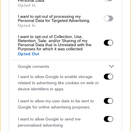
Personal Data.
Opted In
Κόσμος
|
27.12.2025 17:51
I want to opt-out of processing my
Σεισμός 7 ρίχτερ στην Ταϊβάν -
Personal Data for Targeted Advertising.
Opted In
Κουνήθηκε η Ταϊπέι
I want to opt-out of Collection, Use,
Η Ταϊβάν βρίσκεται κοντά στην ένωση δύο
Retention, Sale, and/or Sharing of my
Personal Data that Is Unrelated with the
τεκτονικών πλακών και είναι επιρρεπής σε
Purposes for which it was collected.
σεισμούς
Opted Out
Google consents
I want to allow Google to enable storage
related to advertising like cookies on web or
device identifiers in apps.
I want to allow my user data to be sent to
Google for online advertising purposes.
I want to allow Google to send me
personalized advertising.