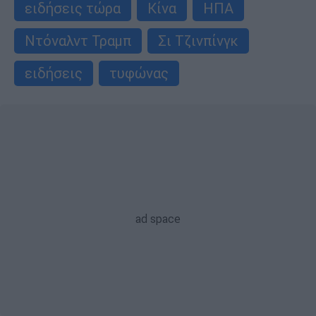
ειδήσεις τώρα
Κίνα
ΗΠΑ
Ντόναλντ Τραμπ
Σι Τζινπίνγκ
ειδήσεις
τυφώνας