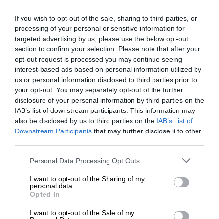
Επικεφαλής ναού στην Ταϊβάν «έλουσε»
με εμετό τον πρόεδρο του κράτους - Τι
If you wish to opt-out of the sale, sharing to third parties, or
processing of your personal or sensitive information for
συνέβη
targeted advertising by us, please use the below opt-out
Τα «απρόοπτα της μάγισσας Φρικαντέλα»
section to confirm your selection. Please note that after your
στην ταϊβανέζικη εκδοχή τους
opt-out request is processed you may continue seeing
interest-based ads based on personal information utilized by
us or personal information disclosed to third parties prior to
your opt-out. You may separately opt-out of the further
disclosure of your personal information by third parties on the
IAB’s list of downstream participants. This information may
also be disclosed by us to third parties on the
IAB’s List of
Downstream Participants
that may further disclose it to other
third parties.
Please note that this website/app uses one or more Google
Personal Data Processing Opt Outs
services and may gather and store information including but
not limited to your visit or usage behaviour. You may click to
I want to opt-out of the Sharing of my
personal data.
grant or deny consent to Google and its third-party tags to
Opted In
use your data for below specified purposes in below Google
consent section.
I want to opt-out of the Sale of my