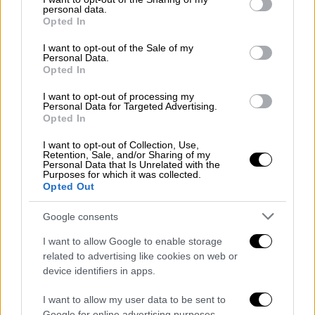
personal data.
grant or deny consent to Google and its third-party tags to
Opted In
use your data for below specified purposes in below Google
Δεν ήταν καθόλου εύκολη υπόθεση για την
consent section.
I want to opt-out of the Sale of my
Personal Data.
Ένωση να ξεπεράσει το «σοκ» της ήττας
Opted In
στον τελικό του Champions League, με τον
τρόπο που εξελίχθηκε το ματς με τη Ρίτας.
I want to opt-out of processing my
Personal Data for Targeted Advertising.
Ο Άρης ήταν εξ ορισμού ένας πολύ δύσκολος
Opted In
αντίπαλος. Έτσι μετά από ένα κλειστό ματς
I want to opt-out of Collection, Use,
στο πρώτο ημίχρονο, η Ένωση «πάτησε
Retention, Sale, and/or Sharing of my
Personal Data that Is Unrelated with the
γκάζι» στα μισά της τρίτης περιόδου,
Purposes for which it was collected.
Opted Out
μετατρέποντας το «εύθραυστο» 53-50 (25΄)
σε 66-54 (30΄).
Google consents
Στην τελευταία περίοδο η διαφορά έφτασε
I want to allow Google to enable storage
στο +15 (75-60 στο 33΄) και πλέον ήταν
related to advertising like cookies on web or
device identifiers in apps.
εξαιρετικά δύσκολο να ανταπεξέλθει ο Άρης,
παρότι δεν παρέδωσε τα όπλα και μείωσε σε
I want to allow my user data to be sent to
79-76 στο τελευταίο λεπτό. Όμως οι
Google for online advertising purposes.