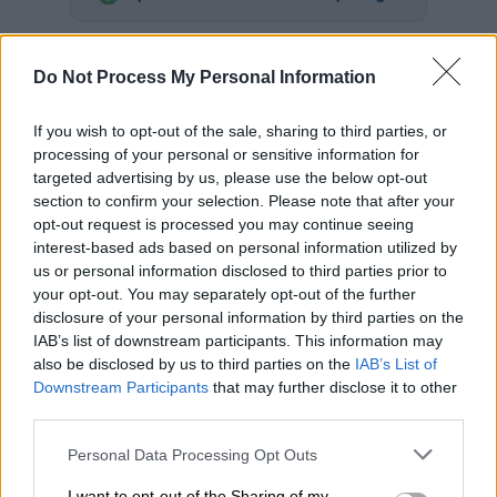
Η
ΑΕΚ
έκανε το πρώτο βήμα για πρόκριση
Do Not Process My Personal Information
στους ημιτελικούς των play off της
Greek
Basketball League
. Η ομάδα του Ντράγκαν
If you wish to opt-out of the sale, sharing to third parties, or
Σάκοτα επικράτησε 87-81 του
Άρη
στη Sunel
processing of your personal or sensitive information for
Arena και θα ταξιδέψει στη Θεσσαλονίκη για
targeted advertising by us, please use the below opt-out
τον δεύτερο αγώνα της σειράς (17/5) που θα
section to confirm your selection. Please note that after your
κριθεί στις δύο νίκες.
opt-out request is processed you may continue seeing
interest-based ads based on personal information utilized by
us or personal information disclosed to third parties prior to
ΔΙΑΒΑΣΤΕ ΕΠΙΣΗΣ
your opt-out. You may separately opt-out of the further
disclosure of your personal information by third parties on the
Αθλητισμός
|
14.05.2026 16:46
IAB’s list of downstream participants. This information may
also be disclosed by us to third parties on the
IAB’s List of
Μπαρτζώκας για την απουσία του
Downstream Participants
that may further disclose it to other
Παναθηναϊκού από το Final Four:
third parties.
«Δεν μας ενδιαφέρει ποιος είναι και
Please note that this website/app uses one or more Google
ποιος όχι»
Personal Data Processing Opt Outs
services and may gather and store information including but
not limited to your visit or usage behaviour. You may click to
I want to opt-out of the Sharing of my