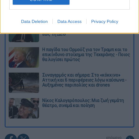
Διαβάστε ακόμη
Data Deletion
Data Access
Privacy Policy
Το φθινοπωρινό σχέδιο Ανδρουλάκη: Η
αντεπίθεση του ΠΑΣΟΚ από την κοινωνία
έως τη ΔΕΘ
Η παγίδα του Ορμούζ για τον Τραμπ και το
επικίνδυνο στοίχημα της Τεχεράνης - Ποιος
θα λυγίσει πρώτος
Συναγερμός και σήμερα: Στο «κόκκινο»
Αττική και 6 περιφέρειες λόγω καύσωνα -
Αυξημένες περιπολίες και drones
Νίκος Καλογερόπουλος: Μια ζωή γεμάτη
θέατρο, σινεμά και ποίηση
επόμενο