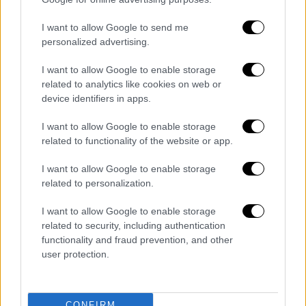
γηπεδούχοι ήταν ψύχραιμοι και πήραν τη
I want to allow Google to send me
νίκη 87-81 με κορυφαίο τον Λεκαβίτσιους
personalized advertising.
και βρίσκοντας λύσεις από πολλούς
παίκτες. Για τον Άρη η απίθανη εμφάνιση του
I want to allow Google to enable storage
Νουά με 29π., 8ρ. και 33 στην αξιολόγηση,
related to analytics like cookies on web or
device identifiers in apps.
έμεινε χωρίς αντίκρισμα.
I want to allow Google to enable storage
ΑΕΚ
(Ντράγκαν Σάκοτα): Γκρέι 5, Φλιώνης 7
related to functionality of the website or app.
(1), Φίζελ 5, Μπάρτλεϊ 11 (1),
Χαραλαμπόπουλος 8 (2), Σκορδίλης 2,
I want to allow Google to enable storage
Μπράουν 15, Κατσίβελης 3, Λεκαβίτσιους 16
related to personalization.
(3), Νάναλι 13 (3).
I want to allow Google to enable storage
related to security, including authentication
ΑΡΗΣ
(Ιγκόρ Μίλιτσιτς): Μήτρου Λονγκ 11
functionality and fraud prevention, and other
(3), Νουά 29 (4), Πουλιανίτης, Χαρέλ 7 (1),
user protection.
Αντετοκούνμπο 4, Τζόουνς 8, Φόρεστερ 8,
Μποχωρίδης 2, Άντουσιτς 2, Κουλμπόκα 8
(2).
CONFIRM