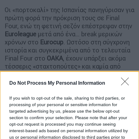
Οι «πορτοκαλί» της Ισπανίας πανηγύρισαν για
πρώτη φορά την πρόκριση τους σε Final
Four, ενώ τη φετινή σεζόν επέστρεψαν στην
Euroleague
μετά από ένα… break μερικών
χρόνων στο
Eurocup
. Ωστόσο στη σύγχρονη
ιστορία και συγκεκριμένα από το τελευταία
Final Four στο
ΟΑΚΑ
, έχουν υπάρξει ακόμα
τέσσερις «σταχτοπούτες» και καμία από
αυτές δεν μπόρεσε να πάρει το ευρωπαϊκό
στην πρώτη της συμμετοχή.
Do Not Process My Personal Information
Η πρωτάρα Μάλαγα και το «στοπ»
If you wish to opt-out of the sale, sharing to third parties, or
από Παπαλουκά
processing of your personal or sensitive information for
targeted advertising by us, please use the below opt-out
Στο τελευταίο Final Four που διοργανώθηκε
section to confirm your selection. Please note that after your
opt-out request is processed you may continue seeing
σε ελληνικό έδαφος, είχε εξασφαλίσει τη
interest-based ads based on personal information utilized by
συμμετοχή της για πρώτη φορά η
Ουνικάχα
us or personal information disclosed to third parties prior to