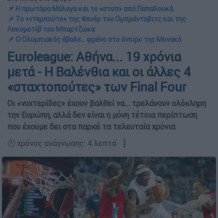
📌 Η πρωτάρα Μάλαγα και το «στοπ» από Παπαλουκά
📌 Το «ντεμπούτο» της Φενέρ του Ομπράντοβιτς και της
Λοκομοτίβ του Μπαρτζώκα
📌 Ο Ολυμπιακός έβαλε… φρένο στο όνειρο της Μονακό
Euroleague: Αθήνα... 19 χρόνια
μετά - Η Βαλένθια και οι άλλες 4
«σταχτοπούτες» των Final Four
Οι «νυχτερίδες» έχουν βαλθεί να… τρελάνουν ολόκληρη
την Ευρώπη, αλλά δεν είναι η μόνη τέτοια περίπτωση
που έχουμε δει στα παρκέ τα τελευταία χρόνια
🕛 χρόνος ανάγνωσης: 4 λεπτά ┋