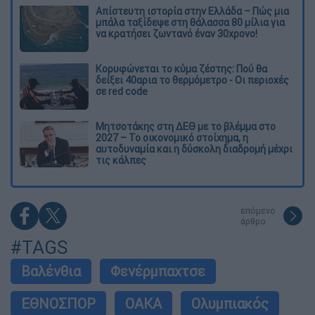
Απίστευτη ιστορία στην Ελλάδα – Πώς μια
μπάλα ταξίδεψε στη θάλασσα 80 μίλια για
να κρατήσει ζωντανό έναν 30χρονο!
Κορυφώνεται το κύμα ζέστης: Πού θα
δείξει 40αρια το θερμόμετρο - Οι περιοχές
σε red code
Μητσοτάκης στη ΔΕΘ με το βλέμμα στο
2027 – Το οικονομικό στοίχημα, η
αυτοδυναμία και η δύσκολη διαδρομή μέχρι
τις κάλπες
επόμενο
άρθρο
#TAGS
Βαλένθια
Φενέρμπαχτσε
ΕΘΝΟΣΠΟΡ
ΟΑΚΑ
Ολυμπιακός