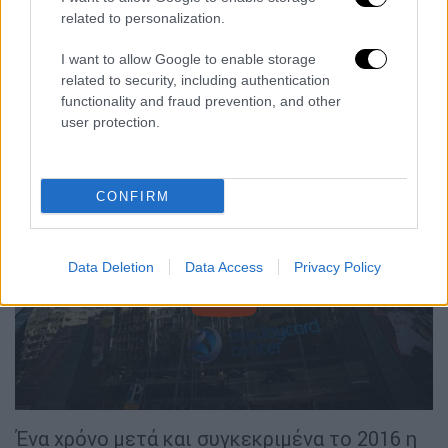
στα χέρια των Μαδριλένων οι οποίοι
related to personalization.
επικράτησαν άνετα με 58-79 του
Ολυμπιακού
I want to allow Google to enable storage
στον τελικό. Αυτό το
Final
Four
ήταν μόνο η
related to security, including authentication
αρχή για τη Φενέρ, η οποία μέχρι και σήμερα
functionality and fraud prevention, and other
έχει πάει σε άλλα 7, έχοντας δύο
user protection.
κατακτήσεις.
CONFIRM
Data Deletion
Data Access
Privacy Policy
video
Ένα χρόνο μετά και συγκεκριμένα το 2016 η