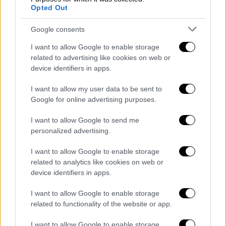
Opted Out
Το 2015 η
Φενερμπαχτσέ
ξεκίνησε να
χαράζει τη δική της πορεία στο ευρωπαϊκό
Google consents
μπάσκετ. Ο
Ζέλικο
Ομπράντοβιτς
ανέλαβε το
I want to allow Google to enable storage
τιμόνι της ομάδας το 2013 και στη δεύτερη
related to advertising like cookies on web or
σεζόν του εκεί την οδήγησε στο Final Four,
device identifiers in apps.
κάτι που συνέβαινε για πρώτη φορά στην
I want to allow my user data to be sent to
ιστορία της. Οι Τούρκοι ήρθαν αντιμέτωποι
Google for online advertising purposes.
με τη
Ρεάλ
στον ημιτελικό, με τη
«βασίλισσα» να παίρνει τη νίκη με
I want to allow Google to send me
personalized advertising.
πρωταγωνιστή τον
Γκουστάβο
Αγιόν
ο
οποίος σκόραρε 18 πόντους.
I want to allow Google to enable storage
related to analytics like cookies on web or
Παράλληλα για τη
Φενέρ
βρέθηκαν σε
device identifiers in apps.
τρομερό βράδυ οι
Γκάουντλουκ
και
Βέσελι
με 26 και 20 πόντους αντίστοιχα, όμως δεν
I want to allow Google to enable storage
related to functionality of the website or app.
μπόρεσαν να δώσουν την πρόκριση στην
ομάδα τους. Τελικά το τρόπαιο κατέληξε
I want to allow Google to enable storage