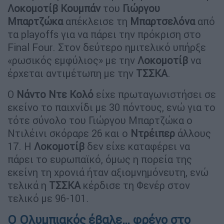
Λοκομοτίβ
Κουμπάν
του
Γιώργου
Μπαρτζώκα
απέκλεισε τη
Μπαρτσελόνα
από
τα playoffs για να πάρει την πρόκριση στο
Final Four. Στον δεύτερο ημιτελικό υπήρξε
«ρωσικός εμφύλιος» με την
Λοκομοτίβ
να
έρχεται αντιμέτωπη με την
ΤΣΣΚΑ
.
Ο
Νάντο
Ντε
Κολό
είχε πρωταγωνιστήσει σε
εκείνο το παιχνίδι με 30 πόντους, ενώ για το
τότε σύνολο του Γιώργου Μπαρτζώκα ο
Ντιλέινι σκόραρε 26 και ο
Ντρέιπερ
άλλους
17. Η
Λοκομοτίβ
δεν είχε καταφέρει να
πάρει το ευρωπαϊκό, όμως η πορεία της
εκείνη τη χρονιά ήταν αξιομνημόνευτη, ενώ
τελικά η
ΤΣΣΚΑ
κέρδισε τη Φενέρ στον
τελικό με 96-101.
Ο Ολυμπιακός έβαλε… φρένο στο