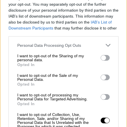
Μάλαγα
. Η τότε ομάδα του
Σέρχιο
Σκαριόλο
your opt-out. You may separately opt-out of the further
άφησε εκτός την
Μπαρτσελόνα
για να
disclosure of your personal information by third parties on the
IAB’s list of downstream participants. This information may
σφραγίσει το εισιτήριο της στους «4» της
also be disclosed by us to third parties on the
IAB’s List of
διοργάνωσης, όπου και αντιμετώπισε την
Downstream Participants
that may further disclose it to other
ΤΣΣΚΑ
του
Θοδωρή
Παπαλουκά
.
third parties.
Ο Έλληνας γκαρντ ήταν ο απόλυτος
Please note that this website/app uses one or more Google
Personal Data Processing Opt Outs
services and may gather and store information including but
πρωταγωνιστής της Ρωσικής ομάδας αφού
not limited to your visit or usage behaviour. You may click to
I want to opt-out of the Sharing of my
ολοκλήρωσε την αναμέτρηση με 11 πόντους,
personal data.
grant or deny consent to Google and its third-party tags to
Opted In
7 ριμπάουντ και 4 ασίστ για να της χαρίσει
use your data for below specified purposes in below Google
την πρόκριση στον τελικό. Τελικά ο
consent section.
I want to opt-out of the Sale of my
Personal Data.
Παναθηναϊκός
κατέκτησε τον τίτλο της
Opted In
Euroleague εκείνη τη χρονιά, με την Ουνικάχα
να μην ολοκληρώνει το δικό της «παραμύθι»
.
I want to opt-out of processing my
Personal Data for Targeted Advertising.
Opted In
Το «ντεμπούτο» της Φενέρ του
Ομπράντοβιτς και της Λοκομοτίβ του
I want to opt-out of Collection, Use,
Retention, Sale, and/or Sharing of my
Μπαρτζώκα
Personal Data that Is Unrelated with the
Purposes for which it was collected.