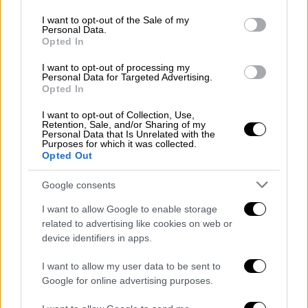
use your data for below specified purposes in below Google
Μπαρτόλο άνοιξε το σκορ στο 28’, ο
consent section.
I want to opt-out of the Sale of my
Personal Data.
Παναιτωλικός ισοφάρισε στο 70’ με πέναλτι
Opted In
του Λομπάτο, όμως ο Γιώργος
Χαραλαμπόγλου, τέσσερα λεπτά μετά την
I want to opt-out of processing my
Personal Data for Targeted Advertising.
είσοδό του στον αγωνιστικό χώρο, πέτυχε
Opted In
στο 82’ το γκολ που χάρισε τη νίκη στους
I want to opt-out of Collection, Use,
Αρκάδες.
Retention, Sale, and/or Sharing of my
Personal Data that Is Unrelated with the
Purposes for which it was collected.
Σημαντική στιγμή του αγώνα ήταν και το 64’,
Opted Out
όταν ο Χατζηεμμανουήλ απέκρουσε πέναλτι
του Μπουχαλάκη, κρατώντας τότε το
Google consents
προβάδισμα του Αστέρα. Οι δύο ομάδες
I want to allow Google to enable storage
έκλεισαν τη σεζόν ισόβαθμες στους 36
related to advertising like cookies on web or
βαθμούς, στην 11η θέση της συνολικής
device identifiers in apps.
κατάταξης.
I want to allow my user data to be sent to
Google for online advertising purposes.
Παναιτωλικός
(Γιάννης Αναστασίου):
Κουτσερένκο, Μαυρίας (84’ Μπελεβώνης),