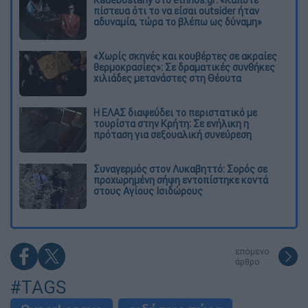
Kadebostany στο ethnos.gr: «Κάποτε
πίστευα ότι το να είσαι outsider ήταν
αδυναμία, τώρα το βλέπω ως δύναμη»
«Χωρίς σκηνές και κουβέρτες σε ακραίες
θερμοκρασίες»: Σε δραματικές συνθήκες
χιλιάδες μετανάστες στη Θέουτα
Η ΕΛΑΣ διαψεύδει το περιστατικό με
τουρίστα στην Κρήτη: Σε ενήλικη η
πρόταση για σεξουαλική συνεύρεση
Συναγερμός στον Λυκαβηττό: Σορός σε
προχωρημένη σήψη εντοπίστηκε κοντά
στους Αγίους Ισιδώρους
επόμενο
άρθρο
#TAGS