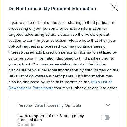
Ατρόμητος
(Ντούσαν Κέρκεζ): Αθανασίου,
Do Not Process My Personal Information
Σταυρόπουλος, Μανσούρ, Κίνι, Ουρόνεν (74’
If you wish to opt-out of the sale, sharing to third parties, or
Γιώργος Παπαδόπουλος), Τσιγγάρας, Μίχορλ
processing of your personal or sensitive information for
(59’ Μιχόρλ), Πνευμονίδης, Τσούμπερ (82’
targeted advertising by us, please use the below opt-out
Γιουμπιτάνα), Φαν Βέερτ (59’ Καραμάνης),
section to confirm your selection. Please note that after your
Μπάκου (59’ Τσαντίλας).
opt-out request is processed you may continue seeing
interest-based ads based on personal information utilized by
Πανσερραϊκός
(Ζεράρ Σαραγόσα): Σακαλίδης,
us or personal information disclosed to third parties prior to
Καρασαλίδης, Χάβος (46’ Λύρατζης), Βολνέι,
your opt-out. You may separately opt-out of the further
disclosure of your personal information by third parties on the
Γεωργιάδης, Ομεονγκά, Ρουμιάντσεβ (46’
IAB’s list of downstream participants. This information may
Ριέρα), Σαλάμ (73’ Λιάσος), Καρέλης (46’ Ίβαν),
also be disclosed by us to third parties on the
IAB’s List of
Μασκανάκης (46’ Τεϊσέιρα).
Downstream Participants
that may further disclose it to other
third parties.
Παναιτωλικός - Αστέρας 2-1
Please note that this website/app uses one or more Google
Personal Data Processing Opt Outs
services and may gather and store information including but
Στο Αγρίνιο, ο Αστέρας Τρίπολης
not limited to your visit or usage behaviour. You may click to
I want to opt-out of the Sharing of my
ολοκλήρωσε με νίκη την εφετινή του πορεία,
personal data.
grant or deny consent to Google and its third-party tags to
Opted In
επικρατώντας 2-1 του Παναιτωλικού. Ο