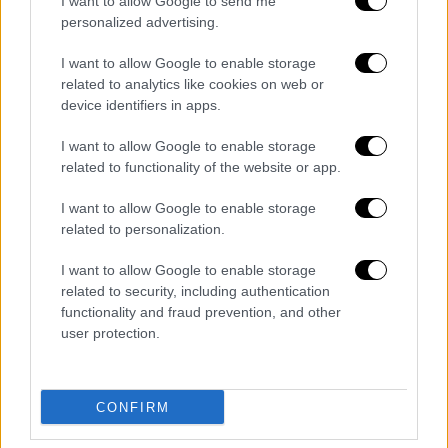
I want to allow Google to send me
Κόγιτς, Σιέλης (46’ Γκάρναθ), Μανρίκε,
personalized advertising.
Μπουχαλάκης (85’ Νικολάου), Σμυρλής,
I want to allow Google to enable storage
Μπρέγκου (61’ Αγκίρε), Εστεμπάν (11’ λ.τρ.
related to analytics like cookies on web or
Σατσιάς), Λομπάτο, Μπάτζι.
device identifiers in apps.
Αστέρας Τρίπολης
(Γιώργος Αντωνόπουλος):
I want to allow Google to enable storage
Χατζηεμμανουήλ, Τερεζίου, Σίπτσιτς,
related to functionality of the website or app.
Λάσκαρης, Άλχο (84’ Εμμανουηλίδης),
I want to allow Google to enable storage
Γιαμπλόνσκι, Μπαρτόλο (65’ Πέρεθ),
related to personalization.
Μεντιέτα (84’ Αλμύρας), Τζανδάρης (78’
Γρομητσάρης), Γραμμένος, Μακέντα (78’
I want to allow Google to enable storage
related to security, including authentication
Χαραλαμπόγλου).
functionality and fraud prevention, and other
user protection.
Κηφισιά - ΑΕΛ 3-2
Στη Λεωφόρο, η Κηφισιά έκλεισε τη σεζόν
με νίκη 3-2 επί της ήδη υποβιβασμένης ΑΕΛ,
CONFIRM
σε ένα ανοιχτό παιχνίδι με ρυθμό, φάσεις και