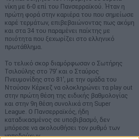
νίκη με 6-0 επί του Πανσερραϊκού. Ήταν η
πρώτη φορά στην καριέρα του που σημείωσε
καρέ τερμάτων, επιβεβαιώνοντας πως ακόμη
και στα 34 του παραμένει παίκτης με
ποιότητα που ξεχωρίζει στο ελληνικό
πρωτάθλημα.
Το τελικό σκορ διαμόρφωσαν ο Σωτήρης
Τσιλούλης στο 79’ και ο Σταύρος
Πνευμονίδης στο 81’, με την ομάδα του
Ντούσαν Κέρκεζ να ολοκληρώνει τα play out
στην πρώτη θέση της ειδικής βαθμολογίας
και στην 9η θέση συνολικά στη Super
League. Ο Πανσερραϊκός, ήδη
καταδικασμένος σε υποβιβασμό, δεν
μπόρεσε να ακολουθήσει τον ρυθμό των
γηπεδούχων.