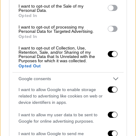
consent section.
I want to opt-out of the Sale of my
Personal Data.
Opted In
Η ομάδα της Κικής Λιόση κατάφερε να
I want to opt-out of processing my
«χτυπήσει» σε ένα από τα πιο κρίσιμα
Personal Data for Targeted Advertising.
κομμάτια του παιχνιδιού, εξουδετερώνοντας
Opted In
σχεδόν πλήρως τον Ολυμπιακό στην
I want to opt-out of Collection, Use,
παίκτρια παραπάνω. Οι Ερυθρόλευκες είχαν
Retention, Sale, and/or Sharing of my
Personal Data that Is Unrelated with the
μόλις 1/10 σε αυτόν τον τομέα, με το
Purposes for which it was collected.
Opted Out
μοναδικό γκολ να έρχεται στα τελευταία
δευτερόλεπτα, όταν η αναμέτρηση είχε
Google consents
ουσιαστικά κριθεί.
I want to allow Google to enable storage
Η σειρά πλέον μεταφέρεται ξανά στον
related to advertising like cookies on web or
device identifiers in apps.
Πειραιά, όπου την Κυριακή (31/5, 19:30) θα
διεξαχθεί ο τρίτος τελικός. Παράλληλα,
I want to allow my user data to be sent to
είναι βέβαιο ότι οι δύο ομάδες θα
Google for online advertising purposes.
επιστρέψουν στον Λαιμό για τέταρτο
I want to allow Google to send me