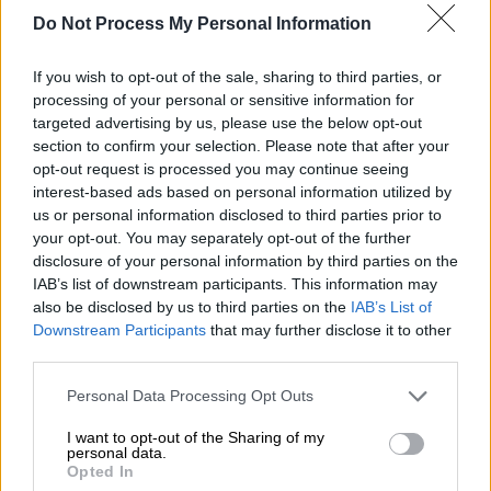
Προσθέστε το ΕΘΝΟΣ στη Google
Do Not Process My Personal Information
Η
Βουλιαγμένη
έβγαλε αντίδραση, νίκησε για
If you wish to opt-out of the sale, sharing to third parties, or
πρώτη φορά εφέτος τον
Ολυμπιακό
και
processing of your personal or sensitive information for
έφερε ξανά τη σειρά των τελικών της
targeted advertising by us, please use the below opt-out
Waterpolo League γυναικών
σε απόλυτη
section to confirm your selection. Please note that after your
opt-out request is processed you may continue seeing
ισορροπία. Ο ΝΟΒ επικράτησε 11-9 στο
interest-based ads based on personal information utilized by
κολυμβητήριο του Λαιμού, έκανε το 1-1 και
us or personal information disclosed to third parties prior to
παραμένει ζωντανός στη μάχη για την
your opt-out. You may separately opt-out of the further
υπεράσπιση του τίτλου του.
disclosure of your personal information by third parties on the
IAB’s list of downstream participants. This information may
also be disclosed by us to third parties on the
IAB’s List of
ΔΙΑΒΑΣΤΕ ΕΠΙΣΗΣ
Downstream Participants
that may further disclose it to other
third parties.
Αθλητισμός
|
29.05.2026 19:52
Please note that this website/app uses one or more Google
Personal Data Processing Opt Outs
«Πέταξε» στα 8,49μ. ο Μίλτος
services and may gather and store information including but
Τεντόγλου! Έκανε την καλύτερη
not limited to your visit or usage behaviour. You may click to
I want to opt-out of the Sharing of my
personal data.
εφετινή επίδοση στον κόσμο
grant or deny consent to Google and its third-party tags to
Opted In
use your data for below specified purposes in below Google