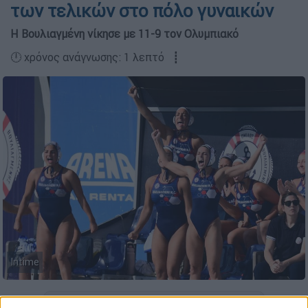
των τελικών στο πόλο γυναικών
Η Βουλιαγμένη νίκησε με 11-9 τον Ολυμπιακό
🕛 χρόνος ανάγνωσης: 1 λεπτό ┋
Intime