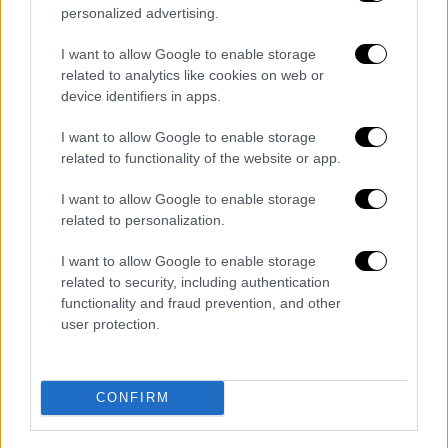
παιχνίδι, την Τρίτη 2 Ιουνίου.
personalized advertising.
Βουλιαγμένη
(Κική Λιόση): Κοτσιώνη, Καϊάφα
I want to allow Google to enable storage
1, Καλογεροπούλου, Φουράκη,
related to analytics like cookies on web or
Καπετοπούλου, Ξενάκη 2, Φουντωτού 2,
device identifiers in apps.
Κρασσά 1, Γιάουστρα 1, Δεσπ. Ανδρεάδη,
I want to allow Google to enable storage
Μουλχάουτσεν 4, Αγγελίδη, Καρύτσα,
related to functionality of the website or app.
Κουτσαντά, Κοβάτσεβιτς.
I want to allow Google to enable storage
Ολυμπιακός
(Γιώργος Ντόσκας):
related to personalization.
Σταματοπούλου, Κλεισούρα, Κουρέτα, Σάντα
I want to allow Google to enable storage
3, Τριχά 1, Άντριους 2, Σιούτη 1, Δρακωτού,
related to security, including authentication
Νίνου, Πλευρίτου, Τορνάρου,
functionality and fraud prevention, and other
Μυριοκεφαλιτάκη 2, Κωνσταντοπούλου,
user protection.
Σέκουλιτς, Λαναρά.
Διαβάστε ακόμη
CONFIRM
Χωρίς περιττώματα δε θα υπήρχε ζωή στη
Γη: Η επιστημονική ανακάλυψη που