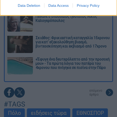
ανατρέπει πολλά
Data Deletion
Data Access
Privacy Policy
Πέθανε ο σπουδαίος ηθοποιός Νίκος
Καλογερόπουλος
Σκιάθος: Φρικιαστική καταγγελία 15χρονου
για κατ' εξακολούθηση βιασμό,
βιντεοσκόπηση και εκβιασμό από 17χρονο
«Έφυγε ένα δευτερόλεπτο από την προσοχή
μου» - Τα πρώτα λόγια του πατέρα του
4χρονου που πνίγηκε σε πισίνα στην Πάρο
επόμενο
άρθρο
#TAGS
Πόλο
ειδήσεις τώρα
ΕΘΝΟΣΠΟΡ