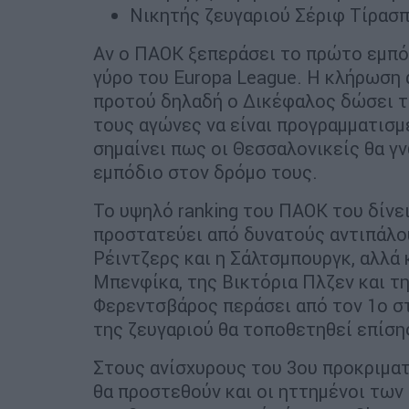
Νικητής ζευγαριού Σέριφ Τίρασ
Αν ο ΠΑΟΚ ξεπεράσει το πρώτο εμπόδ
γύρο του Europa League. Η κλήρωση α
προτού δηλαδή ο Δικέφαλος δώσει το
τους αγώνες να είναι προγραμματισμέ
σημαίνει πως οι Θεσσαλονικείς θα γ
εμπόδιο στον δρόμο τους.
Το υψηλό ranking του ΠΑΟΚ του δίνε
προστατεύει από δυνατούς αντιπάλο
Ρέιντζερς και η Σάλτσμπουργκ, αλλά 
Μπενφίκα, της Βικτόρια Πλζεν και τη
Φερεντσβάρος περάσει από τον 1ο στ
της ζευγαριού θα τοποθετηθεί επίση
Στους ανίσχυρους του 3ου προκριματι
θα προστεθούν και οι ηττημένοι των