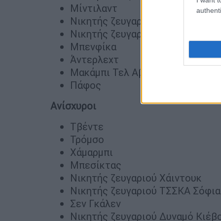
Μίντιλαντ
authenti
Νικητής ζευγαριού Φερεντσβάρ
Νικητής ζευγαριού Καραμπάγκ
Μπενφίκα
Άντερλεχτ
Μακάμπι Τελ Αβίβ
Πάφος
Ανίσχυροι
Τβέντε
Τρόμσο
Χάμαρμπι
Μπεσίκτας
Νικητής ζευγαριού Χάιντουκ
Νικητής ζευγαριού ΤΣΣΚΑ Σόφια
Σεν Γκάλεν
Νικητής ζευγαριού Δυναμό Κιέβ