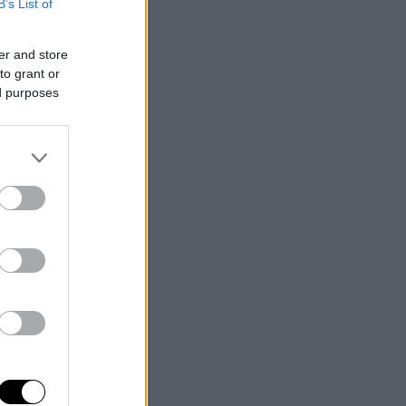
B’s List of
er and store
to grant or
ed purposes