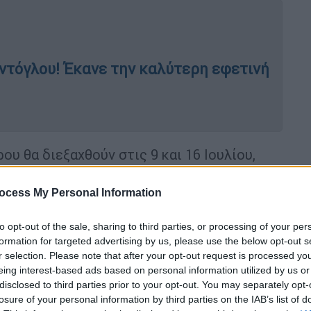
εντόγλου! Έκανε την καλύτερη εφετινή
ου θα διεξαχθούν στις 9 και 16 Ιουλίου,
 16 Ιουνίου, μία ημέρα πριν από την
γίνει στις 17/6. Στον πρώτο γύρο, έξι
ocess My Personal Information
υρους, με τα ζευγάρια που θα προκύψουν να
του 2ου προκριματικού, είτε στους
to opt-out of the sale, sharing to third parties, or processing of your per
formation for targeted advertising by us, please use the below opt-out s
λογα με το ranking των ομάδων.
r selection. Please note that after your opt-out request is processed y
eing interest-based ads based on personal information utilized by us or
ου
disclosed to third parties prior to your opt-out. You may separately opt-
losure of your personal information by third parties on the IAB’s list of