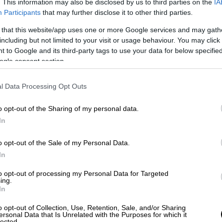
. This information may also be disclosed by us to third parties on the
IA
Participants
that may further disclose it to other third parties.
 that this website/app uses one or more Google services and may gath
including but not limited to your visit or usage behaviour. You may click 
 to Google and its third-party tags to use your data for below specifi
ogle consent section.
l Data Processing Opt Outs
o opt-out of the Sharing of my personal data.
In
o opt-out of the Sale of my Personal Data.
In
to opt-out of processing my Personal Data for Targeted
ing.
In
pa League θα αποτελέσει την αφετηρία του
o opt-out of Collection, Use, Retention, Sale, and/or Sharing
ersonal Data that Is Unrelated with the Purposes for which it
ίναι προγραμματισμένα για τις 23 και 30
lected.