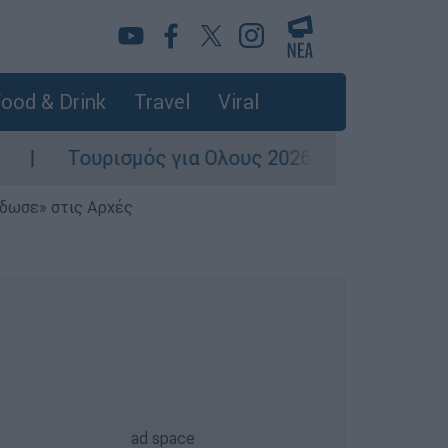
ood & Drink
Travel
Viral
ισμός για Ολους 2026-2027: Τα SOS για να «κλε
έδωσε» στις Αρχές