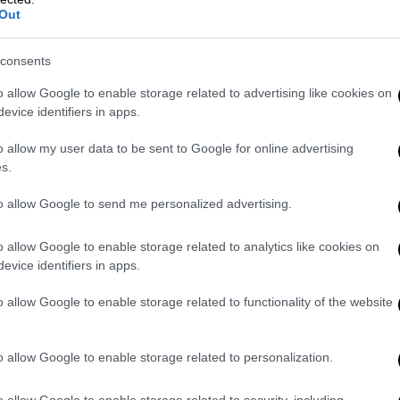
Out
οιηθεί στις 17 Ιουνίου. Σε αυτή τη φάση τα
καθώς είναι γνωστές οι 18 ομάδες που θα
consents
o allow Google to enable storage related to advertising like cookies on
 μαζί με ομάδες όπως η Μπενφίκα, η
evice identifiers in apps.
ρλεχτ, η Πάφος, η Μακάμπι Τελ Αβίβ, αλλά
ερεντσβάρος και της Καραμπάγκ.
o allow my user data to be sent to Google for online advertising
s.
ανούς αντιπάλους του Δικεφάλου,
to allow Google to send me personalized advertising.
ν Γκάλεν, η Χάμαρμπι, η Μπεσίκτας, καθώς
ιντουκ Σπλιτ, Σέριφ Τίρασπολ, Δυναμό
o allow Google to enable storage related to analytics like cookies on
evice identifiers in apps.
 γύρο του Europa League:
o allow Google to enable storage related to functionality of the website
o allow Google to enable storage related to personalization.
o allow Google to enable storage related to security, including