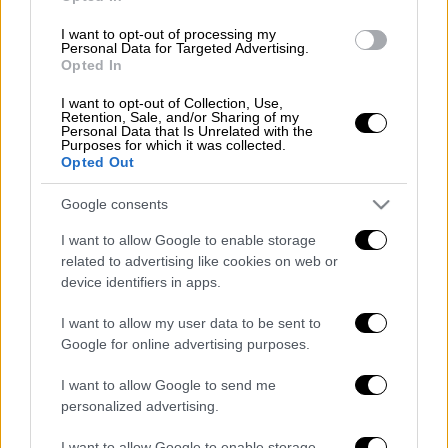
I want to opt-out of processing my
Personal Data for Targeted Advertising.
Αρνήθηκε τον έλεγχο
Opted In
I want to opt-out of Collection, Use,
Το περιστατικό έγινε γύρω στις 12:00 το
Retention, Sale, and/or Sharing of my
Personal Data that Is Unrelated with the
βράδυ και ενώ ο μπασκετμπολίστας της ΑΕΚ
Purposes for which it was collected.
βρίσκονταν στην οδό Δημοσθένους στην
Opted Out
Καλλιθέα. Τότε φέρεται πως αρνήθηκε να
Google consents
υποβληθεί σε αστυνομικό έλεγχο και
αντέδρασε επιθετικά με αποτέλεσμα οι
I want to allow Google to enable storage
related to advertising like cookies on web or
αστυνομικοί να τον συλλάβουν και να τον
device identifiers in apps.
οδηγήσουν στο Αστυνομικό Τμήμα της
περιοχής.
I want to allow my user data to be sent to
Google for online advertising purposes.
I want to allow Google to send me
Τα σχολιά σας δημοσιεύονται άμεσα με δική σας ευθύνη. Το
personalized advertising.
ΕΘΝΟΣ θα παρεμβαίνει και τα προσβλητικά σχόλια θα
διαγράφονται
I want to allow Google to enable storage