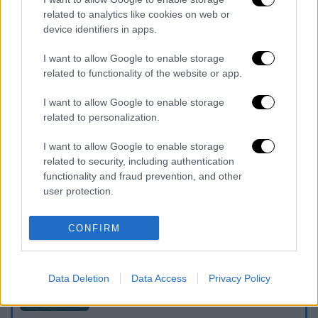
related to analytics like cookies on web or
device identifiers in apps.
I want to allow Google to enable storage
related to functionality of the website or app.
I want to allow Google to enable storage
related to personalization.
καταχώρηση
I want to allow Google to enable storage
related to security, including authentication
functionality and fraud prevention, and other
Διαβάστε ακόμη
user protection.
Ξεφυλλίζοντας... τέσσερις ιστορίες για τη
γνώση, τη φύση και την τεχνολογία
CONFIRM
Απίστευτη ιστορία στην Ελλάδα – Πώς μια
Data Deletion
Data Access
Privacy Policy
μπάλα ταξίδεψε στη θάλασσα 80 μίλια για
να κρατήσει ζωντανό έναν 30χρονο!