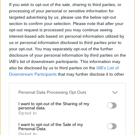
If you wish to opt-out of the sale, sharing to third parties, or
(Βασίλης Παπαδόπουλος /Eurokinissi)
processing of your personal or sensitive information for
targeted advertising by us, please use the below opt-out
section to confirm your selection. Please note that after your
opt-out request is processed you may continue seeing
Προσθέστε το ΕΘΝΟΣ στη Google
interest-based ads based on personal information utilized by
us or personal information disclosed to third parties prior to
Προσήχθη το βράδυ της Δευτέρας
your opt-out. You may separately opt-out of the further
(01.06.2026), στην Καλλιθέα,
disclosure of your personal information by third parties on the
IAB’s list of downstream participants. This information may
μπασκετμπολίστας της
ΑΕΚ
καθώς αρνήθηκε
also be disclosed by us to third parties on the
IAB’s List of
τον έλεγχο των αστυνομικών.
Downstream Participants
that may further disclose it to other
third parties.
ΔΙΑΒΑΣΤΕ ΕΠΙΣΗΣ
Please note that this website/app uses one or more Google
Personal Data Processing Opt Outs
services and may gather and store information including but
Αθλητισμός
|
02.06.2026 07:24
not limited to your visit or usage behaviour. You may click to
I want to opt-out of the Sharing of my
personal data.
Μάριος Οικονόμου: Σήμερα η κηδεία
grant or deny consent to Google and its third-party tags to
Opted In
use your data for below specified purposes in below Google
του - Νεκροψία για τα αίτια του
consent section.
I want to opt-out of the Sale of my
θανάτου του
Personal Data.
Opted In