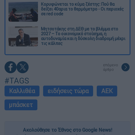
Κορυφώνεται το κύμα ζέστης: Πού θα
δείξει 40αρια το θερμόμετρο - Οι περιοχές
σε red code
Μητσοτάκης στη ΔΕΘ με το βλέμμα στο
2027 – Το οικονομικό στοίχημα, η
αυτοδυναμία και η δύσκολη διαδρομή μέχρι
τις κάλπες
επόμενο
άρθρο
#TAGS
Καλλιθέα
ειδήσεις τώρα
ΑΕΚ
μπάσκετ
Ακολούθησε το Έθνος στο Google News!