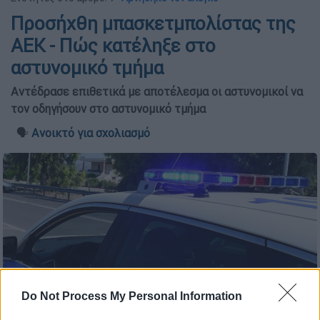
Προσήχθη μπασκετμπολίστας της
ΑΕΚ - Πώς κατέληξε στο
αστυνομικό τμήμα
Αντέδρασε επιθετικά με αποτέλεσμα οι αστυνομικοί να
τον οδηγήσουν στο αστυνομικό τμήμα
🗣️
Ανοικτό για σχολιασμό
Do Not Process My Personal Information