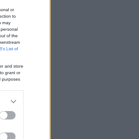
sonal or
ection to
ou may
 personal
out of the
 downstream
B’s List of
er and store
to grant or
ed purposes