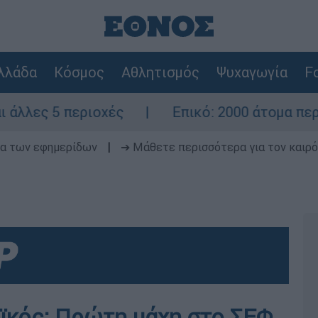
λλάδα
Κόσμος
Αθλητισμός
Ψυχαγωγία
Fo
5 περιοχές
Επικό: 2000 άτομα περίμεναν 
δα των εφημερίδων
|
➔ Μάθετε περισσότερα για τον καιρό
ϊκός: Πρώτη μάχη στο ΣΕΦ