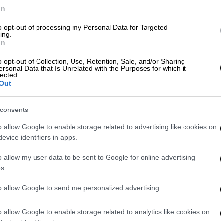
In
υόκι: «Είμαι εδώ 13 χρόνια και
to opt-out of processing my Personal Data for Targeted
α»
ing.
In
o opt-out of Collection, Use, Retention, Sale, and/or Sharing
ersonal Data that Is Unrelated with the Purposes for which it
το... λιμάνι της καρδιάς του:
lected.
Out
ο Ολυμπιακός
consents
o allow Google to enable storage related to advertising like cookies on
υ τερμάτισε πρώτη και αήττητη στην
evice identifiers in apps.
ικούς με στόχο να υπερασπιστεί τα
o allow my user data to be sent to Google for online advertising
κτηση του πρωταθλήματος, και να φτάσει
s.
α πέντε χρόνια. Παράλληλα, έρχεται και με
 έχοντας κατακτήσει την Euroleague.
to allow Google to send me personalized advertising.
να σημαντικό πρόβλημα, καθώς δεν
o allow Google to enable storage related to analytics like cookies on