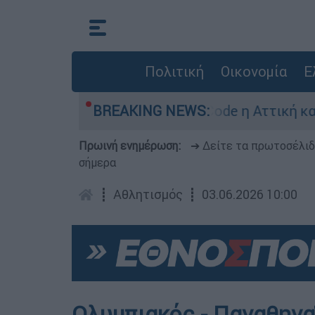
Πολιτική
Οικονομία
Ε
ρα: Σε κατάσταση Red Code η Αττική και άλλες 
BREAKING NEWS:
Πρωινή ενημέρωση:
➔ Δείτε τα πρωτοσέλι
σήμερα
┋
Αθλητισμός
┋
03.06.2026 10:00
Ολυμπιακός - Παναθηνα