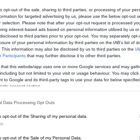
to opt-out of the sale, sharing to third parties, or processing of your per
formation for targeted advertising by us, please use the below opt-out s
r selection. Please note that after your opt-out request is processed y
eing interest-based ads based on personal information utilized by us or
disclosed to third parties prior to your opt-out. You may separately opt-
losure of your personal information by third parties on the IAB’s list of
. This information may also be disclosed by us to third parties on the
IA
Participants
that may further disclose it to other third parties.
 that this website/app uses one or more Google services and may gath
 το ΕΘΝΟΣ στη Google
including but not limited to your visit or usage behaviour. You may click 
 to Google and its third-party tags to use your data for below specifi
ogle consent section.
 Ο
Ολυμπιακός
υποδέχεται τον
Παναθηναϊκό
me 1 της σειράς, με τους Eρυθρόλευκους να
l Data Processing Opt Outs
 δύο «αιώνιους» να αρχίζουν τη μάχη για
o opt-out of the Sharing of my personal data.
In
o opt-out of the Sale of my Personal Data.