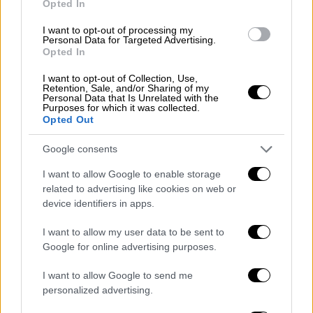
2ος όμιλος
(Καναδάς, Βοσνία, Κατάρ,
Opted In
Ελβετία)
I want to opt-out of processing my
3ος όμιλος
(Βραζιλία, Μαρόκο, Αϊτή,
Personal Data for Targeted Advertising.
Opted In
Σκωτία)
4ος όμιλος
(ΗΠΑ, Παραγουάη,
I want to opt-out of Collection, Use,
Retention, Sale, and/or Sharing of my
Αυστραλία, Τουρκία)
Personal Data that Is Unrelated with the
5ος όμιλος
(Γερμανία, Κουρασάο, Ακτή
Purposes for which it was collected.
Opted Out
Ελεφαντοστού, Ισημερινός)
6ος όμιλος
(Ολλανδία, Ιαπωνία, Σουηδία,
Google consents
Τυνησία)
I want to allow Google to enable storage
7ος όμιλος
(Βέλγιο, Αίγυπτος, Ιράν, Νέα
related to advertising like cookies on web or
Ζηλανδία)
device identifiers in apps.
8ος όμιλος
(Ισπανία, Πράσινο
I want to allow my user data to be sent to
Ακρωτήριο, Σαουδική Αραβία,
Google for online advertising purposes.
Ουρουγουάη)
9ος όμιλος
(Γαλλία, Σενεγάλη, Ιράκ,
I want to allow Google to send me
Νορβηγία)
personalized advertising.
10ος όμιλος
(Αργεντινή, Αλγερία,