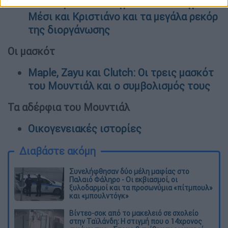
Τα ιστορικά επιτεύγματα που κυνηγούν
Μέσι και Κριστιάνο και τα μεγάλα ρεκόρ
της διοργάνωσης
Οι μασκότ
Maple, Zayu και Clutch: Οι τρεις μασκότ
του Μουντιάλ και ο συμβολισμός τους
Τα αδέρφια του Μουντιάλ
Οικογενειακές ιστορίες
Διαβάστε ακόμη
Συνελήφθησαν δύο μέλη μαφίας στο
Παλαιό Φάληρο - Οι εκβιασμοί, οι
ξυλοδαρμοί και τα προσωνύμια «πίτμπουλ»
και «μπουλντόγκ»
Βίντεο-σοκ από το μακελειό σε σχολείο
στην Ταϊλάνδη: Η στιγμή που ο 14χρονος