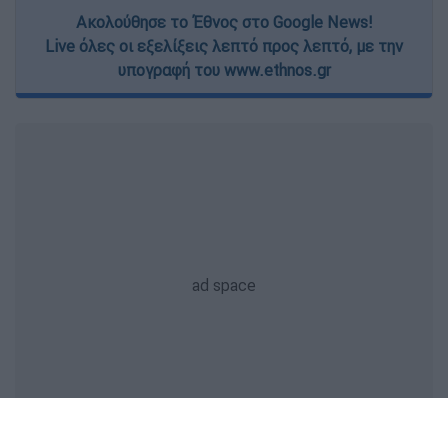
Ακολούθησε το Έθνος στο Google News!
Live όλες οι εξελίξεις λεπτό προς λεπτό, με την
υπογραφή του www.ethnos.gr