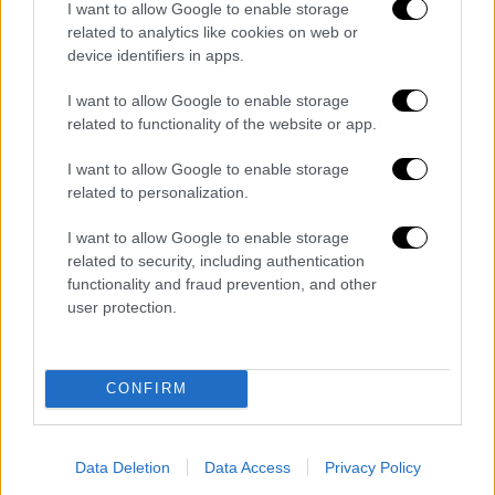
I want to allow Google to enable storage
Αυστρία, Ιορδανία)
related to analytics like cookies on web or
11ος όμιλος
(Πορτογαλία, Λ.Δ. Κονγκό,
device identifiers in apps.
Ουζμπεκιστάν, Κολομβία)
I want to allow Google to enable storage
12ος όμιλος
(Αγγλία, Κροατία, Γκάνα,
related to functionality of the website or app.
Παναμάς)
I want to allow Google to enable storage
Το πρόγραμμα και η τηλεοπτική κάλυψη
related to personalization.
Το αναλυτικό τηλεοπτικό πρόγραμμα
I want to allow Google to enable storage
του Μουντιάλ
(αγώνες, ημέρες, ώρες)
related to security, including authentication
Πώς θα καλύψει η ΕΡΤ το Μουντιάλ
functionality and fraud prevention, and other
user protection.
Tα γήπεδα
Τα 16 γήπεδα που θα φιλοξενήσουν τα
CONFIRM
104 ματς σε ΗΠΑ, Μεξικό, Καναδά
Ρεκόρ και αριθμοί του Μουντιάλ
Data Deletion
Data Access
Privacy Policy