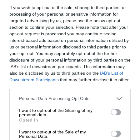
κανάλια
If you wish to opt-out of the sale, sharing to third parties, or
processing of your personal or sensitive information for
targeted advertising by us, please use the below opt-out
section to confirm your selection. Please note that after your
Το
Έθνος
σας βάζει στο κλίμα της
opt-out request is processed you may continue seeing
μεγαλύτερης ποδοσφαιρικής γιορτής,
interest-based ads based on personal information utilized by
us or personal information disclosed to third parties prior to
παρουσιάζοντας αναλυτικά τους ομίλους
your opt-out. You may separately opt-out of the further
του Μουντιάλ 2026. Διαβάστε τα
disclosure of your personal information by third parties on the
αφιερώματα για τις ομάδες, τα φαβορί, τα
IAB’s list of downstream participants. This information may
αουτσάιντερ, τα γήπεδα, το αναλυτικό
also be disclosed by us to third parties on the
IAB’s List of
Downstream Participants
that may further disclose it to other
πρόγραμμα, τις τηλεοπτικές μεταδόσεις της
third parties.
ΕΡΤ και όλα όσα πρέπει να γνωρίζετε πριν
από την έναρξη της ιστορικής διοργάνωσης.
Please note that this website/app uses one or more Google
Personal Data Processing Opt Outs
services and may gather and store information including but
Η ανάλυση των 12 ομίλων και των 48 ομάδων
not limited to your visit or usage behaviour. You may click to
I want to opt-out of the Sharing of my
personal data.
grant or deny consent to Google and its third-party tags to
Opted In
1ος όμιλος
(Μεξικό, Νότια Αφρική,
use your data for below specified purposes in below Google
consent section.
Τσεχία, Νότια Κορέα)
I want to opt-out of the Sale of my
Personal Data.