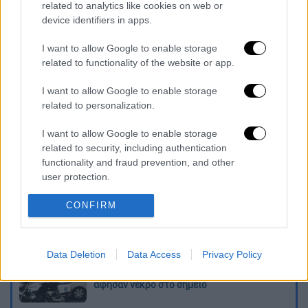
related to analytics like cookies on web or
device identifiers in apps.
Παράλληλα η ΚΑΕ Παναθηναϊκός είχε
I want to allow Google to enable storage
καταγγείλει την «ερυθρόλευκη» ΚΑΕ, μετά
related to functionality of the website or app.
την ανακοίνωση της για την ΕΡΤ. Ωστόσο, η
καταγγελία αυτή απορρίφθηκε.
I want to allow Google to enable storage
related to personalization.
Διαβάστε ακόμη
I want to allow Google to enable storage
related to security, including authentication
Τα «γεράκια» της Ψάθας: Έσωσαν από τη
μεγάλη φωτιά τη γειτονιά που κάποτε τους
functionality and fraud prevention, and other
έδιωχνε
user protection.
«Κλειδί» η ιατροδικαστική για τον 90χρονο
CONFIRM
που έκρυβε ο γιος του στον καταψύκτη -
«Τον αγαπούσε παθολογικά»
Data Deletion
Data Access
Privacy Policy
Άνω Λιόσια: Πήγαν να κλέψουν καλώδια,
έπαθε ηλεκτροπληξία ο ένας και τον
άφησαν νεκρό στο σημείο