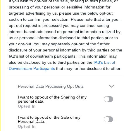
If you wish to opt-out of the sale, sharing to third parties, or
processing of your personal or sensitive information for
targeted advertising by us, please use the below opt-out
Προσθέστε το ΕΘΝΟΣ στη Google
section to confirm your selection. Please note that after your
opt-out request is processed you may continue seeing
Η
ΚΑΕ Ολυμπιακός
έκανε προσφυγή στο
interest-based ads based on personal information utilized by
ΑΣΕΑΔ
προκειμένου να μειωθεί η ποινή του
us or personal information disclosed to third parties prior to
your opt-out. You may separately opt-out of the further
Γιώργου
Μπαρτζώκα
, αλλά και του Νίκου
disclosure of your personal information by third parties on the
Λεπενιώτη. Στον προπονητή των
IAB’s list of downstream participants. This information may
Πειραιωτών έχει επιβληθεί το πρόστιμο
also be disclosed by us to third parties on the
IAB’s List of
των
50.00 ευρώ
από τη
ΔΕΑΒ
, ενώ ο
Downstream Participants
that may further disclose it to other
third parties.
Αθλητικός Δικαστής του επέβαλε ακόμα
10.000 ευρώ.
Please note that this website/app uses one or more Google
Personal Data Processing Opt Outs
services and may gather and store information including but
Από την άλλη ο γενικός διευθυντής των
not limited to your visit or usage behaviour. You may click to
I want to opt-out of the Sharing of my
personal data.
«ερυθρόλευκων» τιμωρήθηκε με απαγόρευση
grant or deny consent to Google and its third-party tags to
Opted In
use your data for below specified purposes in below Google
εισόδου από τα γήπεδα για 1 μήνα, αλλά και
consent section.
I want to opt-out of the Sale of my
με το πρόστιμο των
20.000 ευρώ
. Η
ΚΑΕ
Personal Data.
Ολυμπιακός
θεώρησε μικρή την τιμωρία του
Opted In