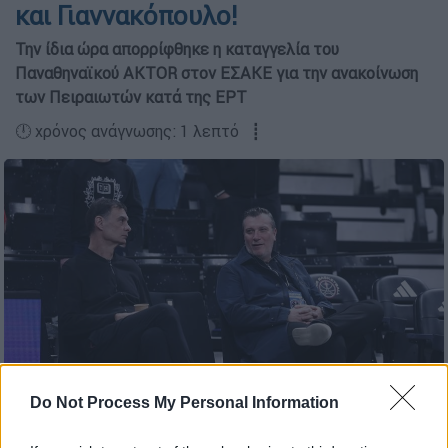
και Γιαννακόπουλο!
Την ίδια ώρα απορρίφθηκε η καταγγελία του
Παναθηναϊκού AKTOR στον ΕΣΑΚΕ για την ανακοίνωση
των Πειραιωτών κατά της ΕΡΤ
🕛 χρόνος ανάγνωσης: 1 λεπτό ┋
Do Not Process My Personal Information
Πηγή φωτογραφίας: Intime