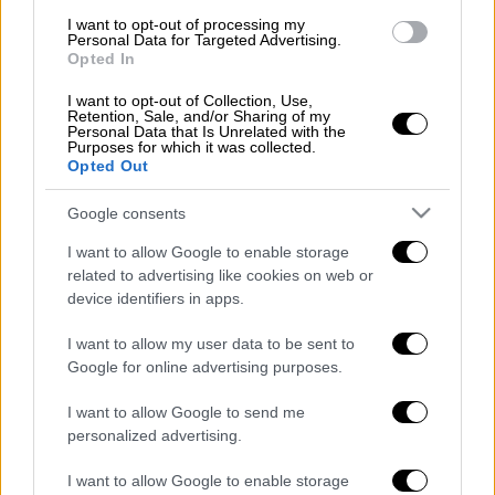
Δημήτρη
Γιαννακόπουλου
, απαγορεύεται να
I want to opt-out of processing my
παρευρεθεί στα γήπεδα για τον επόμενο
Personal Data for Targeted Advertising.
Opted In
μήνα και θα κληθεί να πληρώσει το πρόστιμο
των
30.000 ευρώ
.
I want to opt-out of Collection, Use,
Retention, Sale, and/or Sharing of my
Personal Data that Is Unrelated with the
Purposes for which it was collected.
ΔΙΑΒΑΣΤΕ ΕΠΙΣΗΣ
Opted Out
Αθλητισμός
|
09.06.2026 18:00
Google consents
Ο Παναθηναϊκός τιμωρήθηκε από την
I want to allow Google to enable storage
ΔΕΑΒ με μία αγωνιστική χωρίς
related to advertising like cookies on web or
θεατές
device identifiers in apps.
I want to allow my user data to be sent to
Αθλητισμός
|
10.06.2026 11:17
Google for online advertising purposes.
Παναθηναϊκός - Ολυμπιακός: Πάμε σε
I want to allow Google to send me
πέμπτο τελικό ή θα γίνει στέψη στο
personalized advertising.
T-Center;
I want to allow Google to enable storage