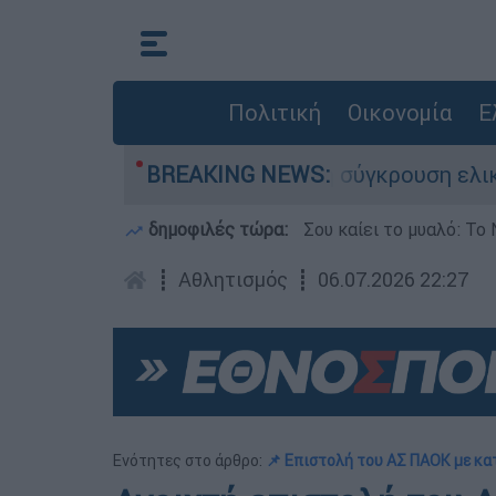
Πολιτική
Οικονομία
Ε
υ έχασε τη ζωή του στη σύγκρουση ελικοπτέρων
BREAKING NEWS:
δημοφιλές τώρα:
Σου καίει το μυαλό: Το 
┋
Αθλητισμός
┋
06.07.2026 22:27
Ενότητες στο άρθρο:
📌 Επιστολή του ΑΣ ΠΑΟΚ με κα