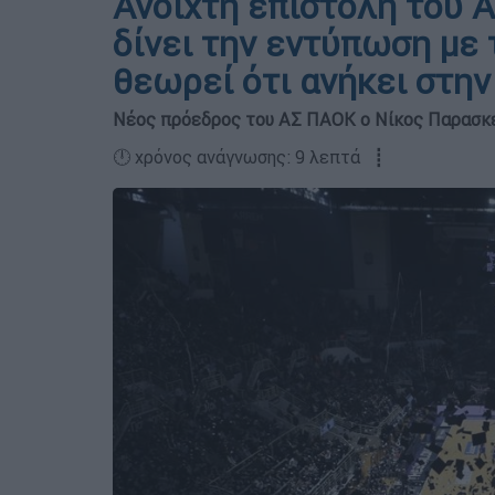
Ανοιχτή επιστολή του
δίνει την εντύπωση με 
θεωρεί ότι ανήκει στην
Νέος πρόεδρος του ΑΣ ΠΑΟΚ ο Νίκος Παρασκ
🕛 χρόνος ανάγνωσης: 9 λεπτά ┋