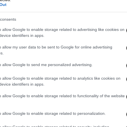
Out
 δεσμεύσεις για οικονομικές υποχρεώσεις,
αταστάσεων. Ειδική αναφορά γίνεται σε
consents
υντηρήσεις, φύλαξη) και σε αίτημα της ΚΑΕ
δου.
o allow Google to enable storage related to advertising like cookies on
evice identifiers in apps.
εβασμού, καθυστερήσεις, πιέσεις ενόψει
o allow my user data to be sent to Google for online advertising
ερη κρίση εμπιστοσύνης, ζητώντας
s.
ση υποχρεώσεων από όλες τις πλευρές.
to allow Google to send me personalized advertising.
«Ο ΠΑΟΚ είναι ένας μεγάλος οργανισμός, με
ναντι στον κόσμο του. Αλλά κυρίως με
o allow Google to enable storage related to analytics like cookies on
ονιά οι ομάδες μας, οι αθλήτριες και οι
evice identifiers in apps.
υς με την παρουσία τους, το ήθος τους και
o allow Google to enable storage related to functionality of the website
υς.
 να ενημερώσουμε όλη την οικογένεια του
o allow Google to enable storage related to personalization.
νο την επιβίωση του Συλλόγου και την
 τα επίπεδα, αλλά κυρίως το κύρος και την
o allow Google to enable storage related to security, including