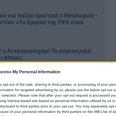
υ και παίζει οριστικά ο Μπαλογκάν -
τίνο: «Τα όργανα της FIFA είναι
τ ο Αντετοκούνμπο! Το συγκινητικό
κι Μπακς
ocess My Personal Information
 ΠΑΟΚ, που πραγματοποιήθηκε τη Δευτέρα
to opt-out of the sale, sharing to third parties, or processing of your per
ϊάδη από την προεδρία του συλλόγου. Η
formation for targeted advertising by us, please use the below opt-out s
r selection. Please note that after your opt-out request is processed y
ώς ο ίδιος επικαλέστηκε αυξημένες
eing interest-based ads based on personal information utilized by us or
 του επιτρέπουν να συνεχίσει στα
disclosed to third parties prior to your opt-out. You may separately opt-
οέδρου αναλαμβάνει ο Νίκος
losure of your personal information by third parties on the IAB’s list of