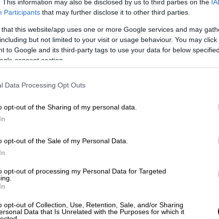
 με ευρεία πλειοψηφία, συγκεντρώνοντας
. This information may also be disclosed by us to third parties on the
IA
ής.
Participants
that may further disclose it to other third parties.
 that this website/app uses one or more Google services and may gath
παρουσία στον Α.Σ. ΠΑΟΚ. Μέχρι πρόσφατα
including but not limited to your visit or usage behaviour. You may click 
ήματος κολύμβησης, ενώ στο παρελθόν
 to Google and its third-party tags to use your data for below specifi
 και της Εθνικής Ελλάδας στην κολύμβηση.
ogle consent section.
ιοικητική λειτουργία του τμήματος,
 πορεία του.
l Data Processing Opt Outs
αταγγελίες
o opt-out of the Sharing of my personal data.
In
ιστολή του προς την οικογένεια του
o opt-out of the Sale of my Personal Data.
ήματα στη σχέση του με την ΚΑΕ ΠΑΟΚ και
In
υνεργασίας. Αναφέρει ότι, ενώ υπάρχει
λλονται κανονικά ποσά για τη χρήση της
to opt-out of processing my Personal Data for Targeted
ing.
ιεί το PAOK Sports Arena και το έμβλημα
In
ρίς να καταβάλλει χρήματα στον ΑΣ.
o opt-out of Collection, Use, Retention, Sale, and/or Sharing
ersonal Data that Is Unrelated with the Purposes for which it
ίνει επανειλημμένες συναντήσεις χωρίς
lected.