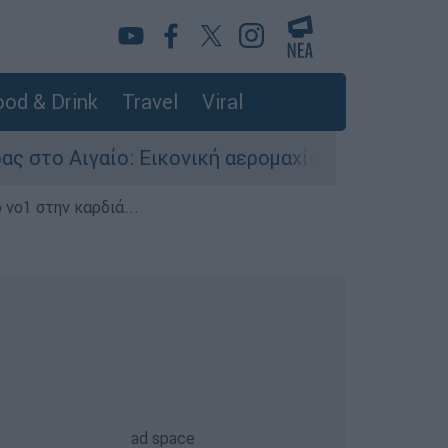
od & Drink
Travel
Viral
ίο: Εικονική αερομαχία ανάμεσα σε ελληνικά κα
 νο1 στην καρδιά...