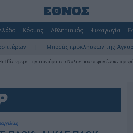
λλάδα
Κόσμος
Αθλητισμός
Ψυχαγωγία
Fo
Μπαράζ προκλήσεων της Άγκυρας στο Αιγα
Netflix έφερε την ταινιάρα του Νόλαν που οι φαν έχουν κρυφό
ταγγελίες