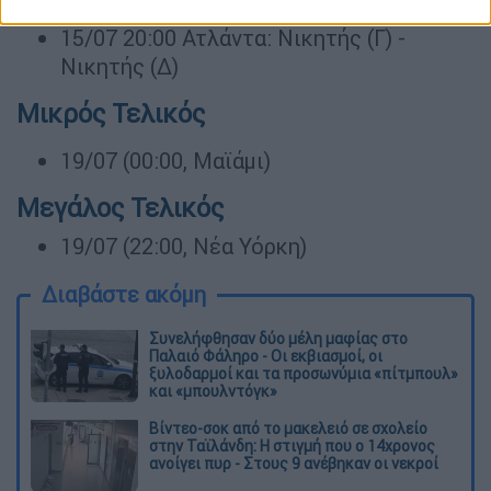
Νικητής (Β)
15/07 20:00 Ατλάντα: Νικητής (Γ) -
Νικητής (Δ)
Μικρός Τελικός
19/07 (00:00, Μαϊάμι)
Μεγάλος Τελικός
19/07 (22:00, Nέα Υόρκη)
Διαβάστε ακόμη
Συνελήφθησαν δύο μέλη μαφίας στο
Παλαιό Φάληρο - Οι εκβιασμοί, οι
ξυλοδαρμοί και τα προσωνύμια «πίτμπουλ»
και «μπουλντόγκ»
Βίντεο-σοκ από το μακελειό σε σχολείο
στην Ταϊλάνδη: Η στιγμή που ο 14χρονος
ανοίγει πυρ - Στους 9 ανέβηκαν οι νεκροί