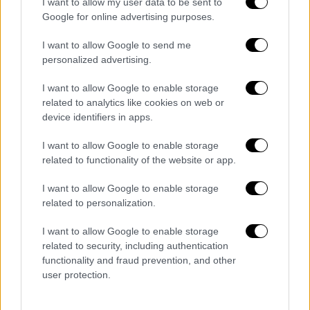
I want to allow my user data to be sent to
Google for online advertising purposes.
I want to allow Google to send me
personalized advertising.
I want to allow Google to enable storage
related to analytics like cookies on web or
device identifiers in apps.
I want to allow Google to enable storage
related to functionality of the website or app.
I want to allow Google to enable storage
Λίγο αργότερα ο Μέσι δημιούργησε ακόμη
related to personalization.
μία τεράστια ευκαιρία, όμως ο Λαουτάρο
Μαρτίνες δεν κατάφερε να τη μετατρέψει
I want to allow Google to enable storage
related to security, including authentication
σε γκολ. Ο αρχηγός της Αργεντινής πήρε
functionality and fraud prevention, and other
τελικά την κατάσταση στα χέρια του και με
user protection.
δυνατό σουτ μέσα από την περιοχή
ισοφάρισε σε 2-2, σκοράροντας για ένατο