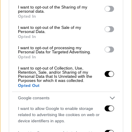
services and may gather and store information including but
και τον Χουλιάν Άλβαρες.
not limited to your visit or usage behaviour. You may click to
I want to opt-out of the Sharing of my
personal data.
grant or deny consent to Google and its third-party tags to
Opted In
Η εικόνα δεν άλλαξε μετά την ανάπαυλα,
use your data for below specified purposes in below Google
όμως η Αίγυπτος παρέμενε επικίνδυνη στις
consent section.
I want to opt-out of the Sale of my
Personal Data.
αντεπιθέσεις. Ένα δεύτερο γκολ του
Opted In
Μοστάφα Ζίκο ακυρώθηκε μέσω VAR για
φάουλ στην αρχή της φάσης, όμως λίγο
I want to opt-out of processing my
Personal Data for Targeted Advertising.
αργότερα οι Φαραώ βρήκαν ξανά τον δρόμο
Opted In
προς τα δίχτυα. Ο Μοχάμεντ Σαλάχ
I want to opt-out of Collection, Use,
δημιούργησε για ακόμη μία φορά και ο Χασάν
Retention, Sale, and/or Sharing of my
Personal Data that Is Unrelated with the
γύρισε την μπάλα στον Ζίκο, ο οποίος αυτή
Purposes for which it was collected.
Opted Out
τη φορά έκανε το 2-0.
Η Αργεντινή βγήκε μαζικά στην επίθεση και
Google consents
στο 79' μπήκε ξανά στη διεκδίκηση της
I want to allow Google to enable storage
πρόκρισης. Ο Μέσι εκτέλεσε ιδανικά φάουλ
related to advertising like cookies on web or
device identifiers in apps.
και ο Κριστιάν Ρομέρο με κεφαλιά μείωσε σε
2-1.