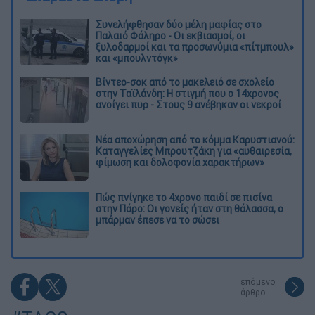
Συνελήφθησαν δύο μέλη μαφίας στο
Παλαιό Φάληρο - Οι εκβιασμοί, οι
ξυλοδαρμοί και τα προσωνύμια «πίτμπουλ»
και «μπουλντόγκ»
Βίντεο-σοκ από το μακελειό σε σχολείο
στην Ταϊλάνδη: Η στιγμή που ο 14χρονος
ανοίγει πυρ - Στους 9 ανέβηκαν οι νεκροί
Νέα αποχώρηση από το κόμμα Καρυστιανού:
Καταγγελίες Μπρουτζάκη για «αυθαιρεσία,
φίμωση και δολοφονία χαρακτήρων»
Πώς πνίγηκε το 4χρονο παιδί σε πισίνα
στην Πάρο: Οι γονείς ήταν στη θάλασσα, ο
μπάρμαν έπεσε να το σώσει
επόμενο
άρθρο