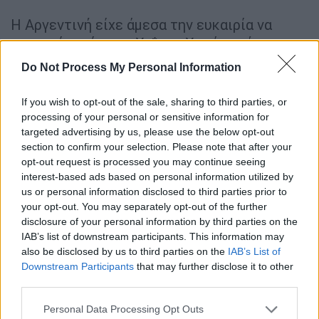
Η Αργεντινή είχε άμεσα την ευκαιρία να
ισοφαρίσει όταν ο Χαΐσεμ Χασάν υπέπεσε σε
πέναλτι, όμως ο Μοστάφα Σουμπίρ
Do Not Process My Personal Information
απέκρουσε την εκτέλεση του Λιονέλ Μέσι,
καταγράφοντας τη δεύτερη απόκρουση
If you wish to opt-out of the sale, sharing to third parties, or
πέναλτι στη διοργάνωση, ενώ ο αρχηγός της
processing of your personal or sensitive information for
targeted advertising by us, please use the below opt-out
Αλμπισελέστε αστόχησε για τέταρτη φορά
section to confirm your selection. Please note that after your
στην καριέρα του σε πέναλτι σε τελική φάση
opt-out request is processed you may continue seeing
Μουντιάλ.
interest-based ads based on personal information utilized by
us or personal information disclosed to third parties prior to
Οι ευκαιρίες διαδέχονταν η μία την άλλη για
your opt-out. You may separately opt-out of the further
την Αργεντινή. Ο Αλέξις Μακ Άλιστερ είδε
disclosure of your personal information by third parties on the
IAB’s list of downstream participants. This information may
τον Σουμπίρ να του στερεί το γκολ με
also be disclosed by us to third parties on the
IAB’s List of
εντυπωσιακή επέμβαση, ο Μέσι σημάδεψε
Downstream Participants
that may further disclose it to other
το δοκάρι με απευθείας εκτέλεση φάουλ,
third parties.
ενώ λίγο πριν από το ημίχρονο ο
Please note that this website/app uses one or more Google
Personal Data Processing Opt Outs
τερματοφύλακας της Αιγύπτου σταμάτησε