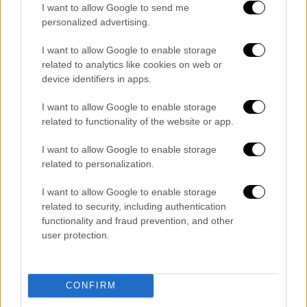
I want to allow Google to send me
personalized advertising.
Λίγο αργότερα, οι φίλαθλοι της Αργεντινής
I want to allow Google to enable storage
τον αποθέωσαν, με τον ίδιο να συγκινείται
related to analytics like cookies on web or
ξανά.
device identifiers in apps.
I want to allow Google to enable storage
related to functionality of the website or app.
I want to allow Google to enable storage
related to personalization.
I want to allow Google to enable storage
related to security, including authentication
functionality and fraud prevention, and other
user protection.
Οι συμπαίκτες του έσπευσαν κοντά του, τον
CONFIRM
σήκωσαν στα χέρια και τον πέταξαν στον