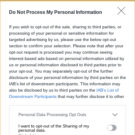
Η συνέχεια, όμως, ανήκε στην Αργεντινή και
στον ίδιο. Με μια ασύλληπτη ανατροπή μετά
Do Not Process My Personal Information
το 79', η ομάδα του κατάφερε να γυρίσει το
παιχνίδι και να επικρατήσει με 3-2,
If you wish to opt-out of the sale, sharing to third parties, or
processing of your personal or sensitive information for
παίρνοντας το εισιτήριο για την επόμενη
targeted advertising by us, please use the below opt-out
φάση του Παγκοσμίου Κυπέλλου.
section to confirm your selection. Please note that after your
opt-out request is processed you may continue seeing
Με τη λήξη, ο Μέσι δεν μπόρεσε να
interest-based ads based on personal information utilized by
συγκρατήσει τα συναισθήματά του.
us or personal information disclosed to third parties prior to
your opt-out. You may separately opt-out of the further
disclosure of your personal information by third parties on the
IAB’s list of downstream participants. This information may
also be disclosed by us to third parties on the
IAB’s List of
Downstream Participants
that may further disclose it to other
third parties.
Please note that this website/app uses one or more Google
Personal Data Processing Opt Outs
services and may gather and store information including but
not limited to your visit or usage behaviour. You may click to
I want to opt-out of the Sharing of my
personal data.
grant or deny consent to Google and its third-party tags to