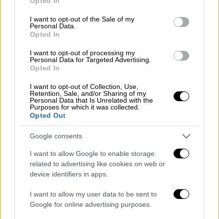
Opted In
use your data for below specified purposes in below Google
consent section.
I want to opt-out of the Sale of my
Ο αρχηγός της Αργεντινής ξέσπασε σε
Personal Data.
Opted In
δάκρυα, σε μια εικόνα που αποτύπωσε το
βάρος, την ένταση και τη σημασία που έχει
I want to opt-out of processing my
Personal Data for Targeted Advertising.
για εκείνον αυτό το Μουντιάλ, το οποίο
Opted In
πιθανόν να αποτελέσει το τελευταίο μεγάλο
I want to opt-out of Collection, Use,
κεφάλαιο της καριέρας του με την εθνική
Retention, Sale, and/or Sharing of my
Personal Data that Is Unrelated with the
ομάδα.
Purposes for which it was collected.
Opted Out
Google consents
I want to allow Google to enable storage
related to advertising like cookies on web or
device identifiers in apps.
I want to allow my user data to be sent to
Google for online advertising purposes.