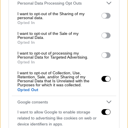
Προμηθέα, πρόστιμο και έρευνα για
Please note that this website/app uses one or more Google
Personal Data Processing Opt Outs
τον Λιόλιο
services and may gather and store information including but
not limited to your visit or usage behaviour. You may click to
I want to opt-out of the Sharing of my
personal data.
grant or deny consent to Google and its third-party tags to
Opted In
use your data for below specified purposes in below Google
consent section.
I want to opt-out of the Sale of my
Η ανακοίνωση της ΚΑΕ Ολυμπιακός:
Personal Data.
Opted In
«Η
ΚΑΕ Ολυμπιακός
ανακοινώνει την
I want to opt-out of processing my
ολοκλήρωση της συνεργασίας της με τον
Personal Data for Targeted Advertising.
Keenan
Evans
και του εύχεται υγεία και κάθε
Opted In
επιτυχία στη συνέχεια της επαγγελματικής
I want to opt-out of Collection, Use,
και προσωπικής του πορείας».
Retention, Sale, and/or Sharing of my
Personal Data that Is Unrelated with the
Purposes for which it was collected.
Sometimes fate has other plans, and
Opted Out
the story doesn't unfold the way we
Google consents
dream it will.
I want to allow Google to enable storage
related to advertising like cookies on web or
Even so, our journey together came
device identifiers in apps.
to an end with two major titles: the