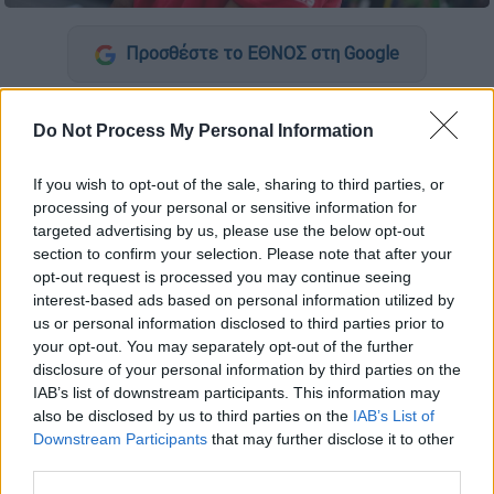
Προσθέστε το ΕΘΝΟΣ στη Google
Τη λύση της συνεργασίας του με τον
Κίναν
Do Not Process My Personal Information
Έβανς
ανακοίνωσε ο
Ολυμπιακός
, με τον
μεγάλο άτυχο των δύο τελευταίων σεζόν να
If you wish to opt-out of the sale, sharing to third parties, or
αποτελεί πια παρελθόν από τον Πειραιά.
processing of your personal or sensitive information for
targeted advertising by us, please use the below opt-out
section to confirm your selection. Please note that after your
ΔΙΑΒΑΣΤΕ ΕΠΙΣΗΣ
opt-out request is processed you may continue seeing
interest-based ads based on personal information utilized by
Αθλητισμός
|
08.07.2026 16:44
us or personal information disclosed to third parties prior to
Ανακοινώθηκε η μεταγραφή του
your opt-out. You may separately opt-out of the further
Γιαμπουσέλε στον Παναθηναϊκό!
disclosure of your personal information by third parties on the
IAB’s list of downstream participants. This information may
also be disclosed by us to third parties on the
IAB’s List of
Αθλητισμός
|
09.07.2026 15:49
Downstream Participants
that may further disclose it to other
Ανακλήθηκε το πιστοποιητικό του
third parties.