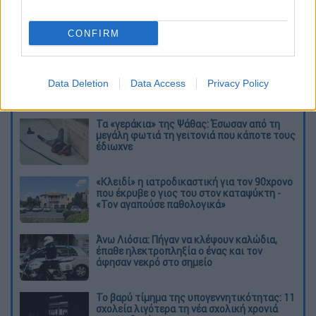
CONFIRM
καταχώρηση
Data Deletion
Data Access
Privacy Policy
Διαβάστε ακόμη
Τα «γεράκια» της Ψάθας: Έσωσαν από τη
μεγάλη φωτιά τη γειτονιά που κάποτε τους
έδιωχνε
«Κλειδί» η ιατροδικαστική για τον 90χρονο
που έκρυβε ο γιος του στον καταψύκτη -
«Τον αγαπούσε παθολογικά»
Άνω Λιόσια: Πήγαν να κλέψουν καλώδια,
έπαθε ηλεκτροπληξία ο ένας και τον
άφησαν νεκρό στο σημείο
Το βαρύ τίμημα της υπογεννητικότητας: 11
σχολεία λιγότερα τη νέα σχολική χρονιά