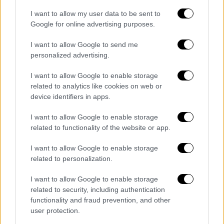
Greek Championship and the
I want to allow my user data to be sent to
EuroLeague.
@KeenanEvs
, above all,
Google for online advertising purposes.
we wish you good health and every
I want to allow Google to send me
success in the next…
personalized advertising.
pic.twitter.com/bIrmXBYw02
I want to allow Google to enable storage
— Olympiacos B.C.
related to analytics like cookies on web or
device identifiers in apps.
(@Olympiacos_BC)
July 9, 2026
I want to allow Google to enable storage
related to functionality of the website or app.
Τα σχολιά σας δημοσιεύονται άμεσα με δική σας ευθύνη. Το
I want to allow Google to enable storage
ΕΘΝΟΣ θα παρεμβαίνει και τα προσβλητικά σχόλια θα
διαγράφονται
related to personalization.
I want to allow Google to enable storage
related to security, including authentication
functionality and fraud prevention, and other
user protection.