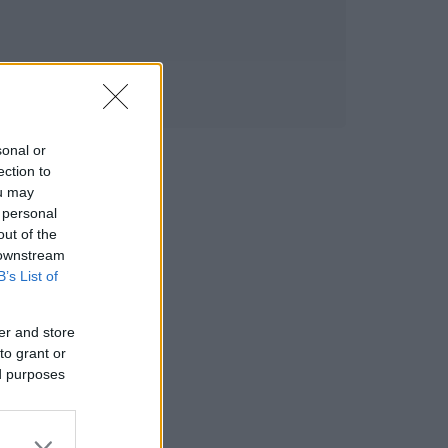
sonal or
ection to
ou may
 personal
out of the
 downstream
B’s List of
er and store
to grant or
ed purposes