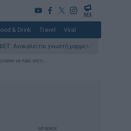
ood & Drink
Travel
Viral
νακαλείται γνωστή μαρμελάδα - Κίνδυνος θραύσ
τούσε να πάει σπίτι...