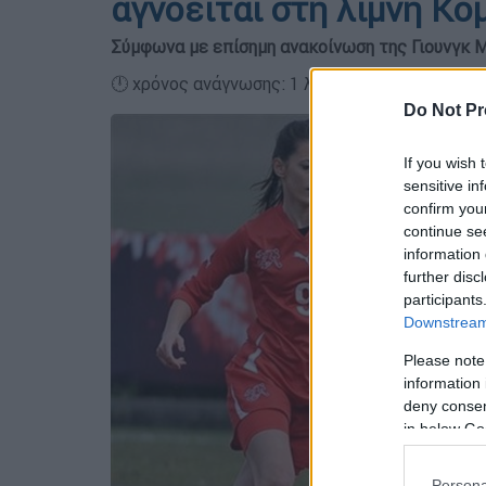
αγνοείται στη λίμνη Κό
Σύμφωνα με επίσημη ανακοίνωση της Γιουνγκ 
🕛 χρόνος ανάγνωσης: 1 λεπτό ┋
Do Not Pr
If you wish 
sensitive in
confirm you
continue se
information 
further disc
participants
Downstream 
Please note
information 
deny consent
in below Go
Persona