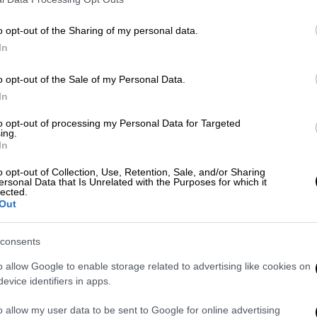
o opt-out of the Sharing of my personal data.
In
o opt-out of the Sale of my Personal Data.
 το ΕΘΝΟΣ στη Google
In
ικής Ομάδας ποδοσφαίρου της Ελβετίας
to opt-out of processing my Personal Data for Targeted
ing.
μνη Κόμο. Αυτό αναφέρει η επίσημη
In
o opt-out of Collection, Use, Retention, Sale, and/or Sharing
ersonal Data that Is Unrelated with the Purposes for which it
ας Φλοριάνα Ισμαΐλι αγνοείται από το
lected.
Out
μο έπειτα από ένα ατύχημα στην
ς συνεχίζονται. Ανησυχούμε ιδιαίτερα και
consents
 όλα θα πάνε καλά» αναφέρεται στην
τει ότι βρίσκονται σε στενή επικοινωνία
o allow Google to enable storage related to advertising like cookies on
evice identifiers in apps.
o allow my user data to be sent to Google for online advertising
Μπόις ενώ έπαιζε στην Εθνική Ελβετίας από