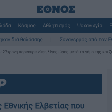
λάδα
Κόσμος
Αθλητισμός
Ψυχαγωγία
F
ιά θαλάσσης
Συναγερμός από τον ΕΦΕΤ: Α
 27χρονη παρέσυρε νύφη λίγες ώρες μετά το γάμο της και ζη
ς Εθνικής Ελβετίας που