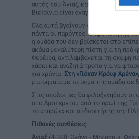
αυτές του Άγιαξ, καθώς οι Πόντους 
Βιεϊρίνια είναι αναγκασμένοι να έχ
Ολα αυτά βγαίνουν γρήγορα από τη σ
πάντα οι παρόντες. Ο προπονητής του
η ομάδα του δεν βρίσκεται στο επίπε
ακόμα μεγαλύτερη πίστη για τη πρόκ
Φερέιρα, αντιλαμβάνεται τη σκέψη π
χάσει και αναζητά τρόπο για να φτάσ
για χρόνια.
Στη «Γιόχαν Κρόιφ Αρένα»
μια σημαία με το σήμα της ομάδα σε 5
Στις υπόλοιπες θα φιλοξενηθούν οι 
στο Άμστερνταμ από το πρωί της Τρί
το «παρών» και ο ιδιοκτήτης της ΠΑΕ
Πιθανές συνθέσεις
Άγιαξ
(4-3-3): Ονάνα - Μαζραουί, Φέλτ