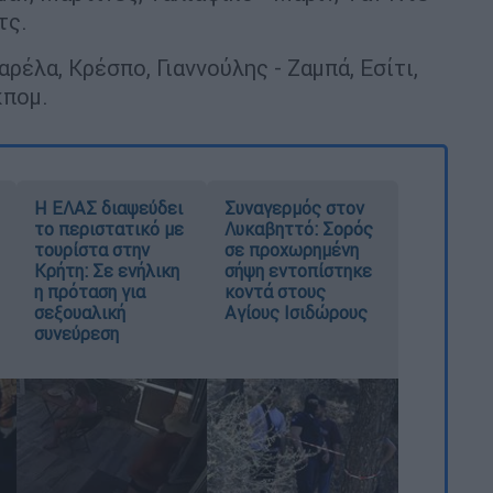
τς.
αρέλα, Κρέσπο, Γιαννούλης - Ζαμπά, Εσίτι,
κπομ.
Η ΕΛΑΣ διαψεύδει
Συναγερμός στον
το περιστατικό με
Λυκαβηττό: Σορός
τουρίστα στην
σε προχωρημένη
Κρήτη: Σε ενήλικη
σήψη εντοπίστηκε
η πρόταση για
κοντά στους
σεξουαλική
Αγίους Ισιδώρους
συνεύρεση