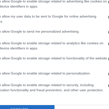
o allow Google to enable storage related to advertising like cookies on
evice identifiers in apps.
o allow my user data to be sent to Google for online advertising
s.
- Πιστεύει στην πρόκριση ο Φερέιρα (vid)
to allow Google to send me personalized advertising.
- Πιστεύει στην πρόκριση ο Φερέιρα (vid)
o allow Google to enable storage related to analytics like cookies on
ποία επανασυστήθηκε στην Ευρώπη, έχει
evice identifiers in apps.
ώ μέσω πωλήσεων, με τα 160 εκατ. ευρώ εξ
χτ και Φρένκι Ντε Γιονκ, που δεν είναι
o allow Google to enable storage related to functionality of the website
 που το σίριαλ με πρωταγωνιστές τον
δρίτης κορυφώνεται, με τον τελευταίο να
o allow Google to enable storage related to personalization.
ή αναμέτρηση, αλλά κανείς να μην μπορεί να
o allow Google to enable storage related to security, including
cation functionality and fraud prevention, and other user protection.
οποία επέστρεψε -και μάλιστα με τον πλέον
- στην κορυφή του ελληνικού
με απώλειες διαφορετικής μορφής από