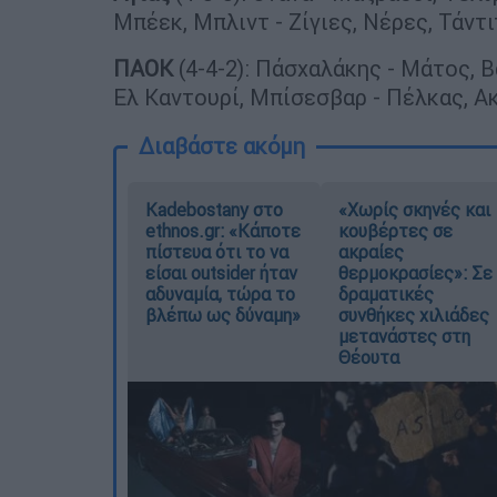
Μπέεκ, Μπλιντ - Ζίγιες, Νέρες, Τάντι
ΠΑΟΚ
(4-4-2): Πάσχαλάκης - Μάτος, Β
Ελ Καντουρί, Μπίσεσβαρ - Πέλκας, Α
Διαβάστε ακόμη
Kadebostany στο
«Χωρίς σκηνές και
ethnos.gr: «Κάποτε
κουβέρτες σε
πίστευα ότι το να
ακραίες
είσαι outsider ήταν
θερμοκρασίες»: Σε
αδυναμία, τώρα το
δραματικές
βλέπω ως δύναμη»
συνθήκες χιλιάδες
μετανάστες στη
Θέουτα