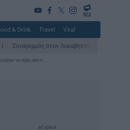
ood & Drink
Travel
Viral
ερμός στον Λυκαβηττό: Σορός σε προχωρημένη 
τούσε να πάει σπίτι...