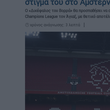
στίγμα του στο Άμστερ
Ο «Δικέφαλος του Βορρά» θα προσπαθήσει να 
Champions League τον Άγιαξ, με θετικό αποτέλ
🕛 χρόνος ανάγνωσης: 3 λεπτά ┋