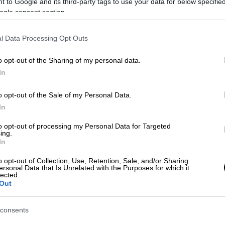
 πλέι οφ του Champions League.
 to Google and its third-party tags to use your data for below specifi
ogle consent section.
ηματικές «βλέπουν»
Άγιαξ
και κανείς -ούτε
 μπορεί να τις «κακίσει». Ωστόσο, αυτό
l Data Processing Opt Outs
 για ανατροπή των δεδομένων. Μιλάμε,
 ήθελαν ο ένας τον άλλον στον δρόμο του.
o opt-out of the Sharing of my personal data.
In
o opt-out of the Sale of my Personal Data.
In
to opt-out of processing my Personal Data for Targeted
ing.
In
o opt-out of Collection, Use, Retention, Sale, and/or Sharing
ersonal Data that Is Unrelated with the Purposes for which it
lected.
Out
consents