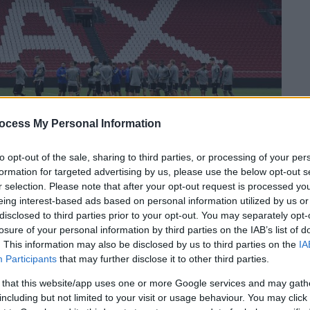
1:30) στη «Γιόχαν Κρόιφ Αρένα» (ΙΝΤΙΜΕ)
ocess My Personal Information
to opt-out of the sale, sharing to third parties, or processing of your per
 το ΕΘΝΟΣ στη Google
formation for targeted advertising by us, please use the below opt-out s
r selection. Please note that after your opt-out request is processed y
ρές στις τελευταίες 41 αναμετρήσεις η
eing interest-based ads based on personal information utilized by us or
disclosed to third parties prior to your opt-out. You may separately opt-
 με τη γηπεδούχο να είναι μία εκ των
losure of your personal information by third parties on the IAB’s list of
 του Champions League και τη
. This information may also be disclosed by us to third parties on the
IA
 ποτέ στην ιστορία της να αποκλείσει
Participants
that may further disclose it to other third parties.
 βράδυ (21:30) να φύγει είτε με μια νίκη
 that this website/app uses one or more Google services and may gath
μεγαλύτερη του
2-2 της Τούμπας την
including but not limited to your visit or usage behaviour. You may click 