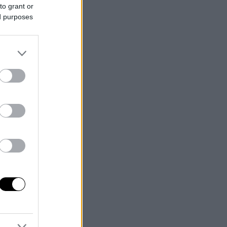
to grant or
ed purposes