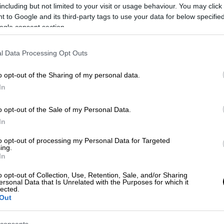
including but not limited to your visit or usage behaviour. You may click 
 to Google and its third-party tags to use your data for below specifi
ogle consent section.
l Data Processing Opt Outs
 το ΕΘΝΟΣ στη Google
o opt-out of the Sharing of my personal data.
αμένεται να κρατήσουν αμείωτο το
In
 στο
Μουντομπάσκετ 2019.
Η Ελλάδα
o opt-out of the Sale of my Personal Data.
ία της στην επόμενη φάση της
In
Νέας Ζηλανδίας
και το Σάββατο (7/9)
α των
ΗΠΑ.
to opt-out of processing my Personal Data for Targeted
ing.
In
ς εξαιρετικά ενδιαφέρουσες αναμετρήσεις.
της Παρασκευής (6/9) το παιχνίδι ανάμεσα
o opt-out of Collection, Use, Retention, Sale, and/or Sharing
ersonal Data that Is Unrelated with the Purposes for which it
υμε πως η Πολωνία προέρχεται από πολύ
lected.
Out
ας στο ενεργητικό της ήδη τρεις νίκες.
επίσης έχει τρεις επιτυχίες απέναντι σε
consents