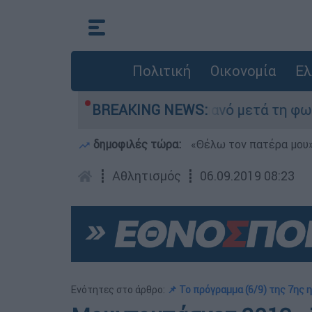
Πολιτική
Οικονομία
Ελ
νε τίποτα» στο Πόρτο Γερμανό μετά τη φωτιά - 
BREAKING NEWS:
δημοφιλές τώρα:
«Θέλω τον πατέρα μου»:
┋
Αθλητισμός
┋
06.09.2019 08:23
Ενότητες στο άρθρο:
📌 Το πρόγραμμα (6/9) της 7ης 