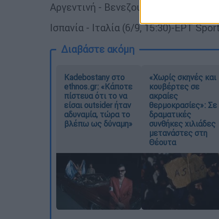
Αργεντινή - Βενεζουέλα (6/9, 15:00)-
Ισπανία - Ιταλία (6/9, 15:30)-ΕΡΤ Spor
Διαβάστε ακόμη
Kadebostany στο
«Χωρίς σκηνές και
ethnos.gr: «Κάποτε
κουβέρτες σε
πίστευα ότι το να
ακραίες
είσαι outsider ήταν
θερμοκρασίες»: Σε
αδυναμία, τώρα το
δραματικές
βλέπω ως δύναμη»
συνθήκες χιλιάδες
μετανάστες στη
Θέουτα