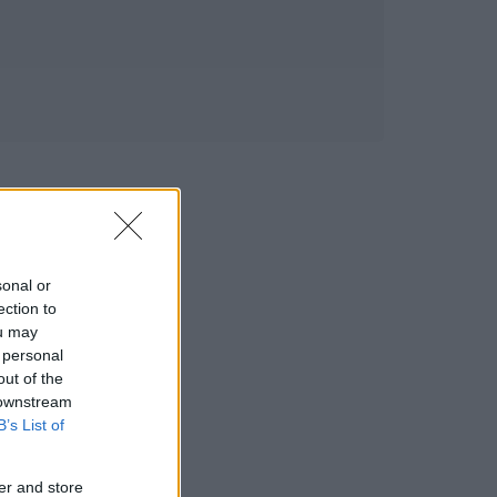
sonal or
ection to
ou may
 personal
out of the
 downstream
B’s List of
er and store