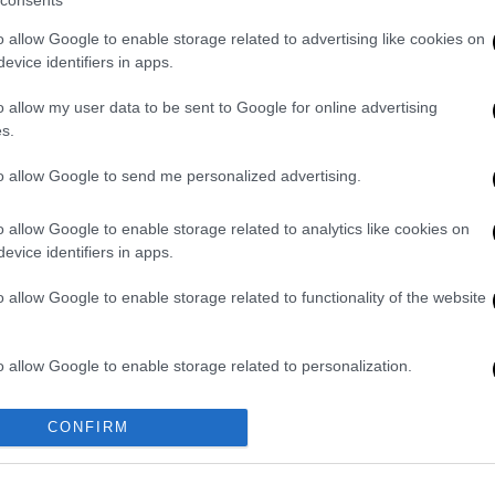
ι να αντιμετωπίσει το
Πουέρτο Ρίκο
.
o allow Google to enable storage related to advertising like cookies on
νή
θα προσπαθήσει να κάνει το πρώτο βήμα
evice identifiers in apps.
η
Βενεζουέλα.
Κυρίως όμως μαγνητίζει στις
ν δυνάμεων του ευρωπαϊκού μπάσκετ της
o allow my user data to be sent to Google for online advertising
s.
to allow Google to send me personalized advertising.
 ομάδας και τους νέους ομίλους που
6»
o allow Google to enable storage related to analytics like cookies on
evice identifiers in apps.
ση της Ελλάδας στους «8» και όλους τους
ιάζεται για να πάρει το πολυπόθητο
o allow Google to enable storage related to functionality of the website
.
 ημέρας (φάση «16»)
o allow Google to enable storage related to personalization.
o allow Google to enable storage related to security, including
CONFIRM
cation functionality and fraud prevention, and other user protection.
ΡΤ Sports