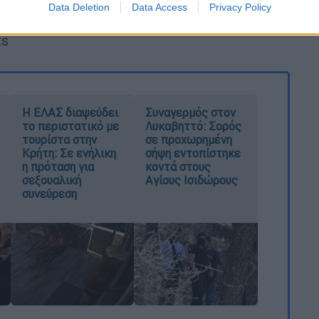
ΕΡΤ 2
Data Deletion
Data Access
Privacy Policy
ts
Η ΕΛΑΣ διαψεύδει
Συναγερμός στον
το περιστατικό με
Λυκαβηττό: Σορός
τουρίστα στην
σε προχωρημένη
Κρήτη: Σε ενήλικη
σήψη εντοπίστηκε
η πρόταση για
κοντά στους
σεξουαλική
Αγίους Ισιδώρους
συνεύρεση