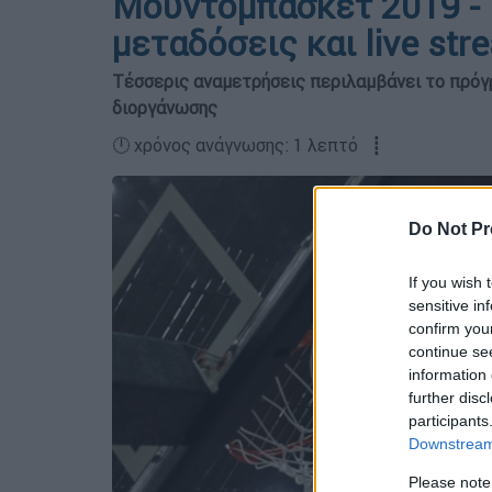
Μουντομπάσκετ 2019 - 
μεταδόσεις και live str
Τέσσερις αναμετρήσεις περιλαμβάνει το πρόγρ
διοργάνωσης
🕛 χρόνος ανάγνωσης: 1 λεπτό ┋
Do Not Pr
If you wish 
sensitive in
confirm you
continue se
information 
further disc
participants
Downstream 
Please note