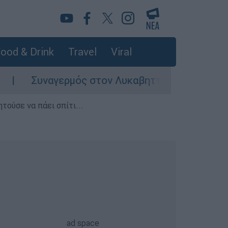
ood & Drink
Travel
Viral
Συναγερμός στον Λυκαβηττό: Σορός σε προχωρη
τούσε να πάει σπίτι...