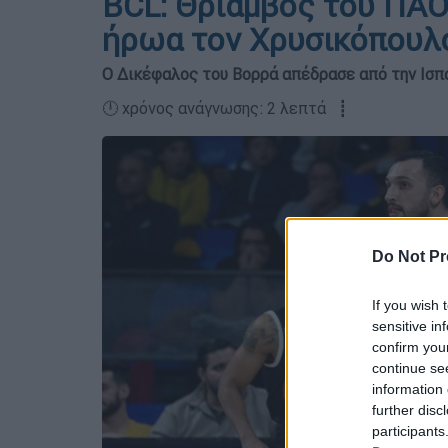
BCL: Θρίαμβος του ΠΑΟ
ήρωα τον Χρυσικόπουλ
Ο Δικέφαλος του Βορρά απέδρασε από την Ισπα
🕛 χρόνος ανάγνωσης: 2 λεπτά ┋
Do Not Pr
If you wish 
sensitive in
confirm you
continue se
information 
further disc
participants