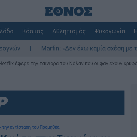
λάδα
Κόσμος
Αθλητισμός
Ψυχαγωγία
F
ν
Marfin: «Δεν έχω καμία σχέση με την επ
Netflix έφερε την ταινιάρα του Νόλαν που οι φαν έχουν κρυφό
» την αντίσταση του Προμηθέα