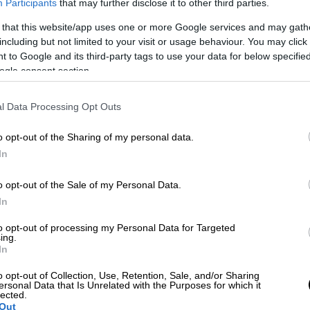
Participants
that may further disclose it to other third parties.
 that this website/app uses one or more Google services and may gath
including but not limited to your visit or usage behaviour. You may click 
 to Google and its third-party tags to use your data for below specifi
ogle consent section.
 το ΕΘΝΟΣ στη Google
l Data Processing Opt Outs
o opt-out of the Sharing of my personal data.
 μέσα στην Τενερίφη και απέδρασε από την
In
πλό που θα τον βοηθήσει πολύ στη συνέχεια
Δικέφαλος του Βορρά νίκησε με 65-66 με
o opt-out of the Sale of my Personal Data.
νο Χρυσικόπουλου ο οποίος σκόραρε 24
In
 θέσεις πρόκρισης, ενώ αυτή ήταν η
to opt-out of processing my Personal Data for Targeted
ing.
In
ού ήταν η καλύτερη ομάδα και στα 40 λεπτά
o opt-out of Collection, Use, Retention, Sale, and/or Sharing
του κρατώντας τους Ισπανούς πολύ κάτω
ersonal Data that Is Unrelated with the Purposes for which it
lected.
 και ειδικά στο τρίτο δεκάλεπτο, δέχτηκε
Out