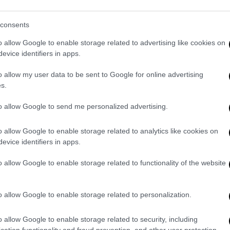
προηγούμενος με 48-42 και έχοντας βάλει
consents
πίθεση της Τενερίφης, μπερδεύτηκε και η
o allow Google to enable storage related to advertising like cookies on
αλή δουλειά μέσα στις ρακέτες και από τον
evice identifiers in apps.
 κενό του τραμυατία Μαργαρίτη, σκόραρε 12
o allow my user data to be sent to Google for online advertising
s.
ε» την αντίσταση του Προμηθέα
to allow Google to send me personalized advertising.
 την Βίρτους Μπολόνια δεν κατάφερε να της
o allow Google to enable storage related to analytics like cookies on
ρεία της στο Champions League. Οι Ιταλοί
evice identifiers in apps.
-85 και έκαναν το 7/7 υποχρεώνοντας τον
o allow Google to enable storage related to functionality of the website
ας και δεύτερη συνολικά ήττα στην
 το να πανηγυρίσει από χθες την πρόκρισή
ωσης.
o allow Google to enable storage related to personalization.
μα παιχνίδι με πολλές σοβαρές απουσίες,
o allow Google to enable storage related to security, including
 ήταν εκτός μάχης, είχε έντονα παράπονα