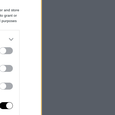
er and store
to grant or
ed purposes