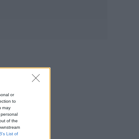
sonal or
ection to
ou may
 personal
out of the
 downstream
B’s List of