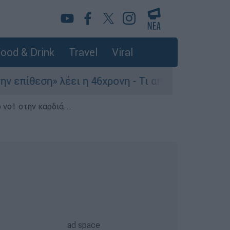
ood & Drink
Travel
Viral
ίθεση» λέει η 46χρονη - Τι αποκάλυψε στους αστ
 νο1 στην καρδιά...