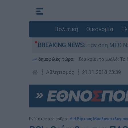
Πολιτική
Οικονομία
Ελ
έφος 8 ημερών - Νοσηλευόταν στη ΜΕΘ Νεογνώ
BREAKING NEWS:
δημοφιλές τώρα:
Σου καίει το μυαλό: Το 
┋
Αθλητισμός
┋
21.11.2018 23:39
Ενότητες στο άρθρο:
📌 Η Βίρτους Μπολόνια «λύγισε