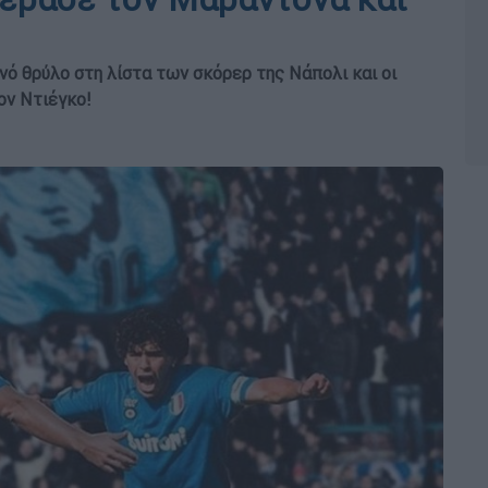
ό θρύλο στη λίστα των σκόρερ της Νάπολι και οι
ον Ντιέγκο!