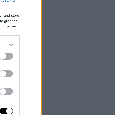
B’s List of
er and store
to grant or
ed purposes