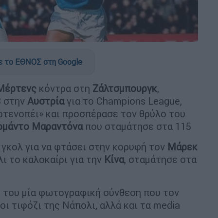
 το ΕΘΝΟΣ στη Google
 Μέρτενς
κόντρα στη
Ζάλτσμπουργκ
,
3 στην
Αυστρία
για το Champions League,
ρτενοπέι» και προσπέρασε τον θρύλο του
ρμάντο Μαραντόνα
που σταμάτησε στα 115
 γκολ για να φτάσει στην κορυφή τον
Μάρεκ
ι το καλοκαίρι για την
Κίνα
, σταμάτησε στα
 του μία φωτογραφική σύνθεση που τον
οι τιφόζι της Νάπολι, αλλά και τα media