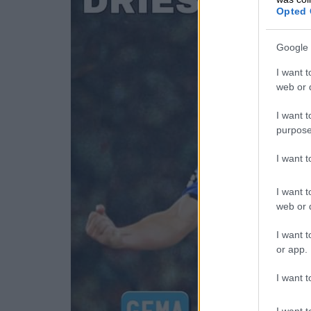
Opted 
Google 
I want t
web or d
I want t
purpose
I want 
I want t
web or d
I want t
or app.
I want t
I want t