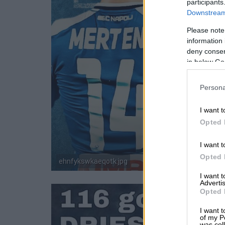
participants
Downstream 
Please note
information 
deny consent
in below Go
Persona
I want t
Opted 
I want t
Opted 
ehnfykswkaeqotk.jpg
I want 
Advertis
Opted 
I want t
of my P
was col