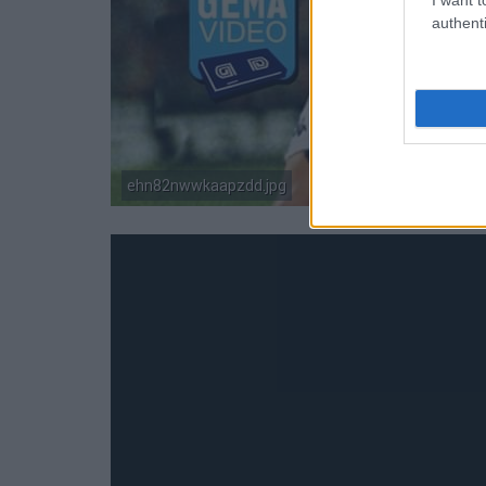
authenti
ehn82nwwkaapzdd.jpg