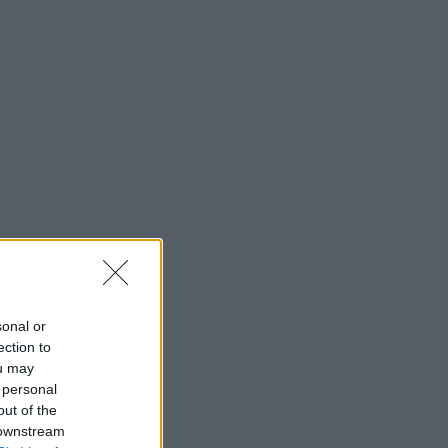
sonal or
ection to
ou may
 personal
out of the
 downstream