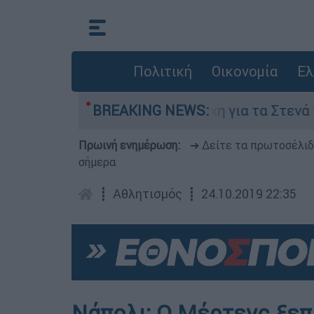
Πολιτική
Οικονομία
Ελ
στου
Η μάχη για τα Στενά του Ορμούζ: Τι 
BREAKING NEWS:
Πρωινή ενημέρωση:
➔ Δείτε τα πρωτοσέλι
σήμερα
┋
Αθλητισμός
┋
24.10.2019 22:35
Νάπολι: Ο Μέρτενς ξεπ