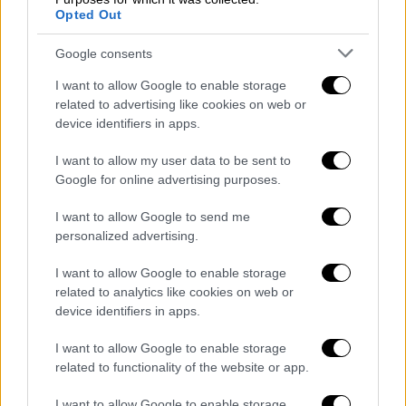
Opted Out
Google consents
I want to allow Google to enable storage
related to advertising like cookies on web or
device identifiers in apps.
I want to allow my user data to be sent to
Google for online advertising purposes.
Κόσμος
|
24.10.2019 22:43
I want to allow Google to send me
Brexit: Οι Εργατικοί θα αποφασίσουν για
personalized advertising.
εκλογές αφού απαντήσει η ΕΕ
I want to allow Google to enable storage
Ο Τζέρεμι Κόρμπιν δήλωσε ότι θα περιμένει
related to analytics like cookies on web or
να δει πρώτα τι θα αποφασίσει η Ευρωπαϊκή
device identifiers in apps.
Ένωση για την αναβολή του Brexit, προτού
I want to allow Google to enable storage
να καθορίσει πώς θα ψηφίσει το κόμμα του
related to functionality of the website or app.
στο αίτημα για διεξαγωγή εκλογών στις 12
Δεκεμβρίου
I want to allow Google to enable storage