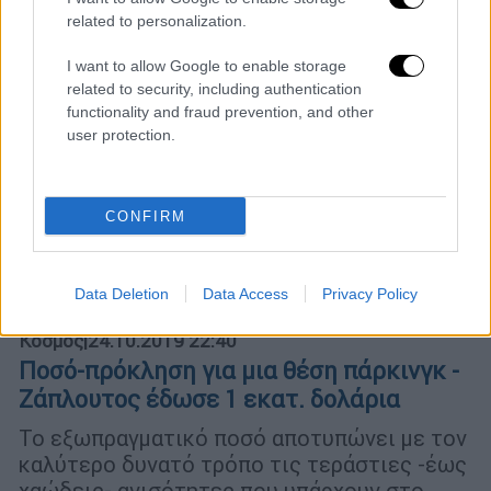
related to personalization.
I want to allow Google to enable storage
related to security, including authentication
functionality and fraud prevention, and other
user protection.
CONFIRM
Data Deletion
Data Access
Privacy Policy
Κόσμος
|
24.10.2019 22:40
Ποσό-πρόκληση για μια θέση πάρκινγκ -
Zάπλουτος έδωσε 1 εκατ. δολάρια
Το εξωπραγματικό ποσό αποτυπώνει με τον
καλύτερο δυνατό τρόπο τις τεράστιες -έως
χαώδεις- ανισότητες που υπάρχουν στο