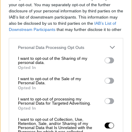
your opt-out. You may separately opt-out of the further
disclosure of your personal information by third parties on the
IAB’s list of downstream participants. This information may
also be disclosed by us to third parties on the
IAB’s List of
Downstream Participants
that may further disclose it to other
third parties.
Please note that this website/app uses one or more Google
Personal Data Processing Opt Outs
services and may gather and store information including but
Κόσμος
|
24.10.2019 22:49
not limited to your visit or usage behaviour. You may click to
I want to opt-out of the Sharing of my
personal data.
ΟΗΕ για Συρία: Η ρωσοτουρκική
grant or deny consent to Google and its third-party tags to
Opted In
use your data for below specified purposes in below Google
συμφωνία θα είναι «προσωρινή»
consent section.
I want to opt-out of the Sale of my
Ο ειδικός απεσταλμένος των Ηνωμένων
Personal Data.
Opted In
Εθνών ελπίζει πως θα τηρηθεί η εκεχειρία
που διαπραγματεύτηκαν η Μόσχα και η
I want to opt-out of processing my
Personal Data for Targeted Advertising.
Άγκυρα
Opted In
I want to opt-out of Collection, Use,
Retention, Sale, and/or Sharing of my
Personal Data that Is Unrelated with the
Purposes for which it was collected.