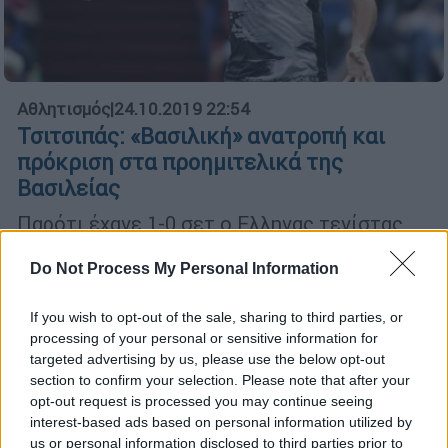
Αθλητισμός
|
24.10.2019 22:54
Τσιτσιπάς: «Βασιλική» ανατροπή και
πρόκριση στα προημιτελικά της
Βασιλείας
Παρότι έχανε 1-0 σετ ο Ελληνας τενίστας
επικράτησε 6-7 (4), 6-2, 6-4 και προκρίθηκε
στους «8» όπου θα αντιμετωπίσει
Do Not Process My Personal Information
Κραΐνοβιτς ή Φονίνι
If you wish to opt-out of the sale, sharing to third parties, or
processing of your personal or sensitive information for
targeted advertising by us, please use the below opt-out
section to confirm your selection. Please note that after your
opt-out request is processed you may continue seeing
interest-based ads based on personal information utilized by
us or personal information disclosed to third parties prior to