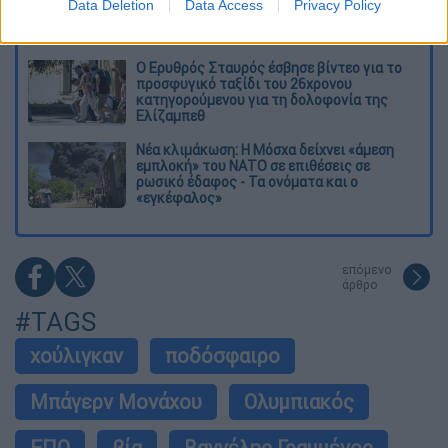
Σέρρες που σκοτώθηκαν μητέρα και γιος:
Data Deletion
Data Access
Privacy Policy
Το ΙΧ πέφτει πάνω στο φορτηγό
Ο Ερυθρός Σταυρός έσβησε βίντεο για το
προσφυγικό ταξίδι του 26χρονου
κατηγορούμενου για τη δολοφονία της
Ελίζαμπεθ
Νέα κλιμάκωση: Η Μόσχα δείχνει «άμεση
εμπλοκή» του ΝΑΤΟ σε επιθέσεις σε
ρωσικό έδαφος - Τα ονόματα και ο
«εγκέφαλος»
επόμενο
άρθρο
#TAGS
χούλιγκαν
ποδόσφαιρο
Μπάγερν Μονάχου
Ολυμπιακός
ΕΠΟ
βία
Βαγγέλης Γραμμένος