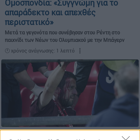
Ομοσπονδία: «Συγγνώμη για το
απαράδεκτο και απεχθές
περιστατικό»
Μετά τα γεγονότα που συνέβησαν στου Ρέντη στο
παιχνίδι των Νέων του Ολυμπιακού με την Μπάγερν
🕛 χρόνος ανάγνωσης: 1 λεπτό ┋
Προσθέστε το ΕΘΝΟΣ στη Google