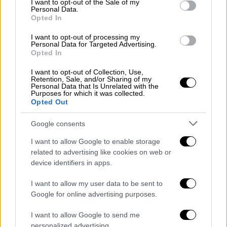
I want to opt-out of the Sale of my
στην Ελλάδα,
Χέρμπερτ Χούμπελ
.
Personal Data.
Opted In
Αναλυτικά η επιστολή του Ευάγγελου
I want to opt-out of processing my
Γραμμένου:
Personal Data for Targeted Advertising.
Opted In
«Κύριε Πρόεδρε,
I want to opt-out of Collection, Use,
Retention, Sale, and/or Sharing of my
Εκ μέρους της Εκτελεστικής Επιτροπής της
Personal Data that Is Unrelated with the
Purposes for which it was collected.
Ελληνικής Ποδοσφαιρικής Ομοσπονδίας και
Opted Out
προσωπικά, επιθυμώ να σας εκφράσω τον
βαθύτατο αποτροπιασμό και την ειλικρινή
Google consents
συγγνώμη σύσσωμης της ποδοσφαιρικής
I want to allow Google to enable storage
οικογένειας της Ελλάδας, για το απαράδεκτο
related to advertising like cookies on web or
και απεχθές συμβάν στη διάρκεια του αγώνα
device identifiers in apps.
νέων Ολυμπιακού - Μπάγερν Μονάχου της
I want to allow my user data to be sent to
22ας Οκτωβρίου 2019.
Google for online advertising purposes.
Θα ήθελα να σας διαβεβαιώσω με τον πλέον
I want to allow Google to send me
κατηγορηματικό τρόπο, ότι κάθε βίαιη
personalized advertising.