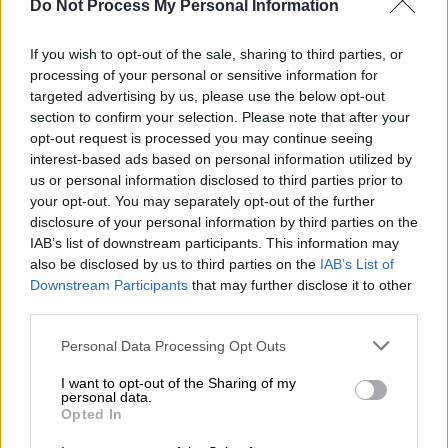
Do Not Process My Personal Information
Επιστολή στον ομόλογό του πρόεδρο της
If you wish to opt-out of the sale, sharing to third parties, or
processing of your personal or sensitive information for
Γερμανικής Ποδοσφαιρικής
targeted advertising by us, please use the below opt-out
Ομοσπονδίας,
Φριτς Κέλερ
, απέστειλε
section to confirm your selection. Please note that after your
ο
Ευάγγελος Γραμμένος,
εκφράζοντας τον
opt-out request is processed you may continue seeing
αποτροπιασμό του για το «απεχθές συμβάν»
interest-based ads based on personal information utilized by
στον αγώνα νέων του
Ολυμπιακού
με
us or personal information disclosed to third parties prior to
your opt-out. You may separately opt-out of the further
την
Μπάγερν Μονάχου
. Ο πρόεδρος της
ΕΠΟ
disclosure of your personal information by third parties on the
ζήτησε συγγνώμη για λογαριασμό της
IAB’s list of downstream participants. This information may
ελληνικής ποδοσφαιρικής οικογένειας.
also be disclosed by us to third parties on the
IAB’s List of
Downstream Participants
that may further disclose it to other
Η επιστολή κοινοποιήθηκε στον πρόεδρο
third parties.
της UEFA,
Αλεξάντερ Τσέφεριν
, τον γενικό
Please note that this website/app uses one or more Google
Personal Data Processing Opt Outs
γραμματέα
Θεόδωρο Θεοδωρίδη
, τον
services and may gather and store information including but
διευθυντή του Τμήματος Εθνικών
not limited to your visit or usage behaviour. You may click to
I want to opt-out of the Sharing of my
personal data.
Ομοσπονδιών
Ζόραν Λάκοβιτς
και τον
grant or deny consent to Google and its third-party tags to
Opted In
use your data for below specified purposes in below Google
εντεταλμένο εκπρόσωπο των FIFA / UEFA
consent section.