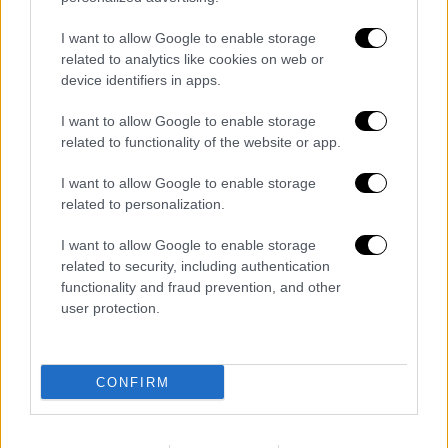
συμπεριφορά στους ποδοσφαιρικούς
I want to allow Google to enable storage
χώρους είναι για την Ελληνική
related to analytics like cookies on web or
Ποδοσφαιρική Ομοσπονδία απολύτως
device identifiers in apps.
καταδικαστέα, καθώς προσβάλλει κατάφωρα
το φίλαθλο πνεύμα και τις Αξίες του
I want to allow Google to enable storage
related to functionality of the website or app.
αγαπημένου μας παιχνιδιού.
I want to allow Google to enable storage
Σας παρακαλώ να μεταφέρετε στην
related to personalization.
"οικογένεια" της Μπάγερν Μονάχου και τα
θύματα της άνανδρης επίθεσης τη συγνώμη
I want to allow Google to enable storage
και την ολόψυχη συμπάθειά μας».
related to security, including authentication
functionality and fraud prevention, and other
Διαβάστε ακόμη
user protection.
Βοιωτία: Κλείνει το αιολικό πάρκο από
όπου ξεκίνησε η φωτιά - Στο στόχαστρο
CONFIRM
όλα τα έργα του συλληφθέντα δημάρχου
Σοκαριστικό βίντεο από το τροχαίο στις