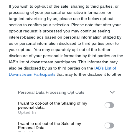
If you wish to opt-out of the sale, sharing to third parties, or
processing of your personal or sensitive information for
Αθλητισμός
|
30.06.2020 18:08
targeted advertising by us, please use the below opt-out
ΕΠΟ: Πέρασε ο οικονομικός
section to confirm your selection. Please note that after your
απολογισμός - Στήριξη Χούμπελ στους
opt-out request is processed you may continue seeing
Ελληνες διαιτητές
interest-based ads based on personal information utilized by
us or personal information disclosed to third parties prior to
Εγκρίθηκαν τόσο ο διοικητικός όσο και ο
your opt-out. You may separately opt-out of the further
οικονομικός απολογισμός της Ελληνικής
disclosure of your personal information by third parties on the
Ποδοσφαιρικής Ομοσπονδίας
IAB’s list of downstream participants. This information may
also be disclosed by us to third parties on the
IAB’s List of
Downstream Participants
that may further disclose it to other
third parties.
Please note that this website/app uses one or more Google
Personal Data Processing Opt Outs
services and may gather and store information including but
not limited to your visit or usage behaviour. You may click to
I want to opt-out of the Sharing of my
personal data.
grant or deny consent to Google and its third-party tags to
Opted In
use your data for below specified purposes in below Google
consent section.
I want to opt-out of the Sale of my
Personal Data.