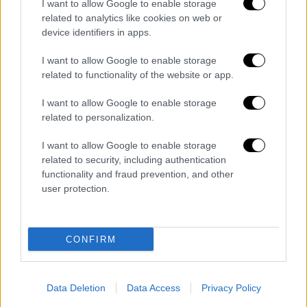
I want to allow Google to enable storage
ΕΠΟ: Η έκτακτη γενική συνέλευση
related to analytics like cookies on web or
αποφάσισε εκλογές το 2020 με ψήφους
device identifiers in apps.
55-8
I want to allow Google to enable storage
Υπερψηφίστηκαν οι τροποποιήσεις για τη
related to functionality of the website or app.
διενέργεια εκλογών στην ΕΠΟ παρά την
I want to allow Google to enable storage
προσπάθεια του Ολυμπιακού να τις
related to personalization.
«μπλοκάρει»
I want to allow Google to enable storage
related to security, including authentication
functionality and fraud prevention, and other
user protection.
CONFIRM
Data Deletion
Data Access
Privacy Policy
Αθλητισμός
|
17.03.2020 11:15