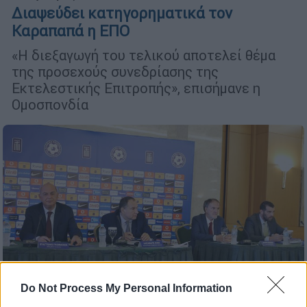
Διαψεύδει κατηγορηματικά τον
Καραπαπά η ΕΠΟ
«Η διεξαγωγή του τελικού αποτελεί θέμα
της προσεχούς συνεδρίασης της
Εκτελεστικής Επιτροπής», επισήμανε η
Ομοσπονδία
Do Not Process My Personal Information