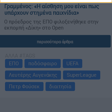
Γραμμένος: «Η αίσθηση μου είναι πως
υπάρχουν στημένα παιχνίδια»
Ο πρόεδρος της ΕΠΟ φιλοξενήθηκε στην
εκπομπή «Δίκη» στο Open
περισσότερα άρθρα
ΑΛΛΑ #TAGS
ΕΠΟ
ποδόσφαιρο
UEFA
Λευτέρης Αυγενάκης
SuperLeague
Πετρ Φούσεκ
διαιτησία