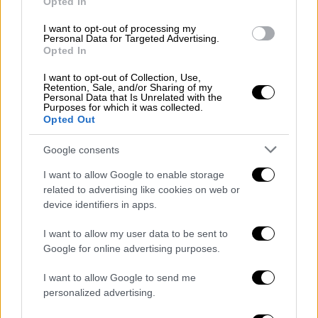
Opted In
I want to opt-out of processing my
Αθλητισμός
|
30.06.2020 13:35
Personal Data for Targeted Advertising.
Γραμμένος: «Δεν επιτρέψαμε την
Opted In
αποσταθεροποίηση της ΕΠΟ»
I want to opt-out of Collection, Use,
Retention, Sale, and/or Sharing of my
Ο πρόεδρος της ΕΠΟ, Βαγγέλης Γραμμένος
Personal Data that Is Unrelated with the
Purposes for which it was collected.
μίλησε για το «εξαιρετικά εχθρικό
Opted Out
περιβάλλον» στο οποίο η ΕΠΟ κατάφερε να
αποτρέψει της επιθέσεις
Google consents
αποσταθεροποίησης
I want to allow Google to enable storage
related to advertising like cookies on web or
device identifiers in apps.
I want to allow my user data to be sent to
Google for online advertising purposes.
I want to allow Google to send me
personalized advertising.
Αθλητισμός
|
22.06.2020 18:56