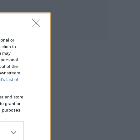
sonal or
ection to
ou may
 personal
out of the
 downstream
B’s List of
er and store
to grant or
ed purposes