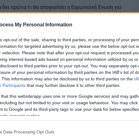
α δει πρώτα τι θα αποφασίσει η Ευρωπαϊκή Ένωση για
ώς θα ψηφίσει το κόμμα του στο αίτημα για διεξαγωγή
ocess My Personal Information
to opt-out of the sale, sharing to third parties, or processing of your per
formation for targeted advertising by us, please use the below opt-out s
r selection. Please note that after your opt-out request is processed y
eing interest-based ads based on personal information utilized by us or
disclosed to third parties prior to your opt-out. You may separately opt-
losure of your personal information by third parties on the IAB’s list of
. This information may also be disclosed by us to third parties on the
IA
Participants
that may further disclose it to other third parties.
 that this website/app uses one or more Google services and may gath
including but not limited to your visit or usage behaviour. You may click 
 to Google and its third-party tags to use your data for below specifi
ogle consent section.
l Data Processing Opt Outs