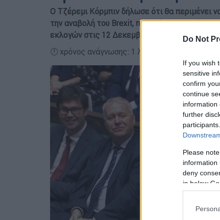
Ο Τζέρεμι Κόρμπιν δήλωσε ότι θα περιμένει ν
την αναβολή του Brexit, προτού να καθορίσει π
εκλογών στις 12 Δεκεμβρίου
Do Not Pr
🕛 χρόνος ανάγνωσης: 1 λεπτό ┋
If you wish 
sensitive in
confirm you
continue se
information 
further disc
participants
Downstream 
Please note
information 
deny consent
in below Go
Persona