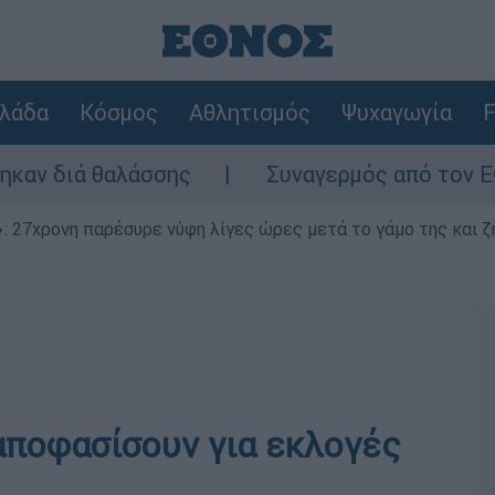
λάδα
Κόσμος
Αθλητισμός
Ψυχαγωγία
F
διά θαλάσσης
Συναγερμός από τον ΕΦΕΤ: Α
 27χρονη παρέσυρε νύφη λίγες ώρες μετά το γάμο της και ζη
α αποφασίσουν για εκλογές