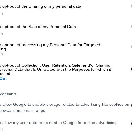
o opt-out of the Sharing of my personal data.
In
o opt-out of the Sale of my Personal Data.
In
use of Commons/PA via AP)
to opt-out of processing my Personal Data for Targeted
ing.
 το ΕΘΝΟΣ στη Google
In
o opt-out of Collection, Use, Retention, Sale, and/or Sharing
ρμπιν
δήλωσε το βράδυ της Πέμπτης ότι θα
ersonal Data that Is Unrelated with the Purposes for which it
lected.
ίσει η
Ευρωπαϊκή Ένωση
για την
αναβολή
Out
θα ψηφίσει το κόμμα του στην
πρόταση του
ιεξαγωγή εκλογών στις 12 Δεκεμβρίου
.
consents
o allow Google to enable storage related to advertising like cookies on
ιν είπε το Εργατικό κόμμα θα στηρίξει το
evice identifiers in apps.
ο τραπέζι η πιθανότητα ενός
Brexit χωρίς
σ.σ. στο αίτημα για αναβολή), μετά
o allow my user data to be sent to Google for online advertising
σε.
s.