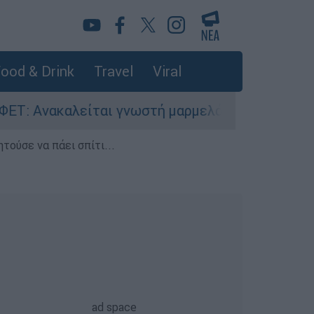
ood & Drink
Travel
Viral
νακαλείται γνωστή μαρμελάδα - Κίνδυνος θραύσ
τούσε να πάει σπίτι...